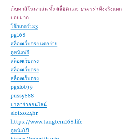
เว็บคาสิโนน่าเล่น ทั้ง
สล็อต
และ
บาคาร่า
ตึงจริงแตก
บ่อยมาก
โจ๊กเกอร์123
pg168
สล็อตเว็บตรง แตกง่าย
ดูหนังฟรี
สล็อตเว็บตรง
สล็อตเว็บตรง
สล็อตเว็บตรง
pgslot99
pussy888
บาคาร่าออนไลน์
slotxo24hr
https://www.tangtem168.life
ดูหนังโป๊
https://1xbetth.win