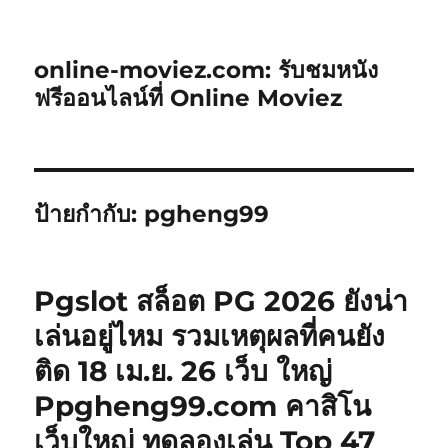
online-moviez.com: รับชมหนัง
ฟรีออนไลน์ที่ Online Moviez
ป้ายกำกับ:
pgheng99
Pgslot สล็อต PG 2026 ยังน่า
เล่นอยู่ไหม รวมเหตุผลที่คนยัง
ติด 18 เม.ย. 26 เว็บ ใหญ่
Ppgheng99.com คาสิโน
เว็บใหญ่ ทดลองเล่น Top 47