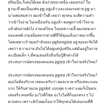
สปินเป็น ก็เล่นได้เลย มันง่ายขนาดนั้น เลยเหรอ? ใน
ฐานะที่ ผมเป็นแฟน pg อยู่แล้ว และเล่นเกมค่าย pg มา
นานพอสมควร ผมเข้าใจดี เลยว่า ทุกคน จะตีความคำ
ว่าเข้าใจง่าย ไม่เหมือนกัน อยู่แล้ว พอพูดว่าเข้าใจง่าย
แล้วมันง่ายยังไง ง่ายแค่ไหน ในบทความนี้ ผมเลยจะมา
ลองเทสต์ เกมสล็อตจากค่ายพีจีให้คุณเห็นภาพมากขึ้น
โดยเฉพาะถ้าคุณกำลังลอง pgheng99 อยู่ คุณจะจับได้
เลยว่า ความง่าย มันไม่ได้อยู่แค่ปุ่มสปิน แต่มันอยู่ในราย
ละเอียดเล็ก ๆ ที่คนเล่นจริงถึงเริ่มรู้สึกต่างได้
ประสบการณ์ตรงของคนเล่น pg99 เข้าใจง่ายจริงไหม?
ประสบการณ์ตรงของคนเล่น pg99 เข้าใจง่ายจริงไหม?
คุณไม่ต้องกังวล เลยนะครับว่า ผมจะอวย หรือเทคะแนน
บวก ให้กับค่ายเกม pgslot แบบสุด ๆ เพราะผมก็เป็นคน
เล่นจริง คนหนึ่ง อะไรดีก็ชม อะไรไม่ดีก็บอกตรง ๆ ไป
ตามตรง เพราะยังไงผมก็อยากให้ทุกคนได้เล่นเกมที่ดี