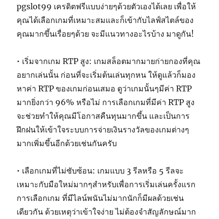
pgslot99 เครดิตฟรีแบบง่ายๆด้วยตัวเองได้เลย เพื่อให้
คุณได้เลือกเกมที่เหมาะสมและก็เข้ากับไลฟ์สไตล์ของ
คุณมากขึ้นเรื่อยๆด้วย จะมีแนวทางอะไรบ้าง มาดูกัน!
• เริ่มจากเกม RTP สูง: เกมสล็อตมากมายก่ายกองที่คุณ
อยากเล่นนั้น ก่อนที่จะเริ่มต้นเล่นทุกหน ให้ดูแล้วก็มอง
หาค่า RTP ของเกมก่อนเสมอ ดูว่าเกมนั้นๆมีค่า RTP
มากยิ่งกว่า 96% หรือไม่ การเลือกเกมที่มีค่า RTP สูง
จะช่วยทำให้คุณมีโอกาสคืนทุนมากขึ้น และเป็นการ
ฝึกฝนให้เข้าใจระบบการจ่ายเงินรางวัลของเกมต่างๆ
มากเพิ่มขึ้นอีกด้วยเช่นกันครับ
• เลือกเกมที่ไม่ซับซ้อน: เกมแบบ 3 รีลหรือ 5 รีลจะ
เหมาะกับมือใหม่มากๆสำหรับเพื่อการเริ่มเล่นครั้งแรก
การเลือกเกม ที่มีไลน์พนันไม่มากนักก็มีผลด้วยเช่น
เดียวกัน ด้วยเหตุว่าเข้าใจง่าย ไม่ต้องจำสัญลักษณ์มาก