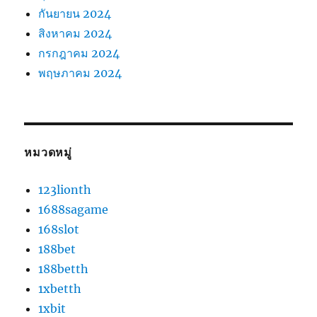
กันยายน 2024
สิงหาคม 2024
กรกฎาคม 2024
พฤษภาคม 2024
หมวดหมู่
123lionth
1688sagame
168slot
188bet
188betth
1xbetth
1xbit