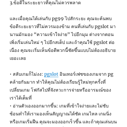
3.ข้อดีในระยะยาวที่คุณไม่ควรพลาด
และเมื่อคุณได้เล่นกับ pg99 ไปสักระยะ คุณจะค้นพบ
ข้อดีระยะยาวที่ไม่ควรมองข้าม คนที่เล่นกับ pgslot มา
นานมักมอง “ความเข้าใจง่าย” ไปอีกมุม ต่างจากตอน
เพิ่งเริ่มเล่นใหม่ ๆ ไปอีกสเต็ป และถ้าคุณใช้ pgslot ต่อ
เนื่อง คุณจะเริ่มเห็นข้อดีพวกนี้ชัดขึ้นแบบไม่ต้องอธิบาย
เยอะเลย
• สลับเกมก็ไม่งง:
pgslot
อินเทอร์เฟซของเกมจาก pg
คล้ายกันมาก ทำให้คุณไม่ต้องเรียนรู้ใหม่ทุกครั้งที่
เปลี่ยนเกม โฟกัสไปที่จังหวะการจ่ายหรืออารมณ์ของ
เราได้เต็มที่
• อ่านตัวเองออกมากขึ้น: เกมที่เข้าใจง่ายและไม่ซับ
ซ้อนทำให้เรามองเห็นสัญญาณได้ชัด เกมไหล เกมนิ่ง
หรือเกมเริ่มฝืน คุณจะมองออกเร็วขึ้น และถ้าคุณเล่นบน