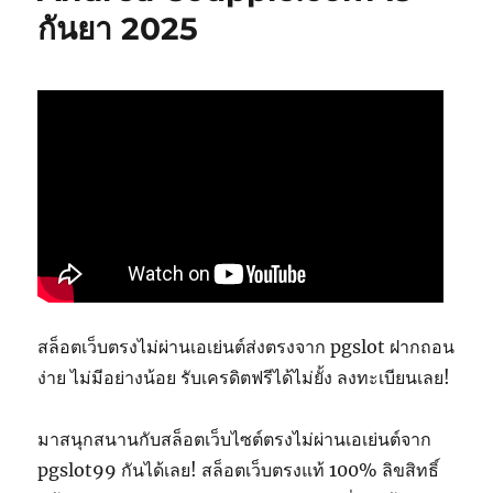
กันยา 2025
สล็อตเว็บตรงไม่ผ่านเอเย่นต์ส่งตรงจาก pgslot ฝากถอน
ง่าย ไม่มีอย่างน้อย รับเครดิตฟรีได้ไม่ยั้ง ลงทะเบียนเลย!
มาสนุกสนานกับสล็อตเว็บไซต์ตรงไม่ผ่านเอเย่นต์จาก
pgslot99 กันได้เลย! สล็อตเว็บตรงแท้ 100% ลิขสิทธิ์