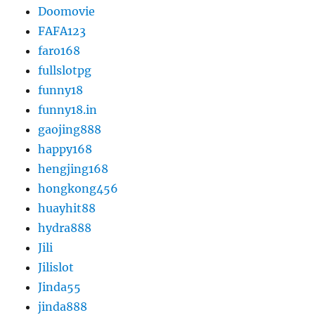
Doomovie
FAFA123
faro168
fullslotpg
funny18
funny18.in
gaojing888
happy168
hengjing168
hongkong456
huayhit88
hydra888
Jili
Jilislot
Jinda55
jinda888