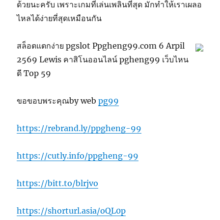
ด้วยนะครับ เพราะเกมที่เล่นเพลินที่สุด มักทำให้เราเผลอ
ไหลได้ง่ายที่สุดเหมือนกัน
สล็อตแตกง่าย pgslot Ppgheng99.com 6 Arpil
2569 Lewis คาสิโนออนไลน์ pgheng99 เว็บไหน
ดี Top 59
ขอขอบพระคุณby web
pg99
https://rebrand.ly/ppgheng-99
https://cutly.info/ppgheng-99
https://bitt.to/blrjvo
https://shorturl.asia/oQL0p