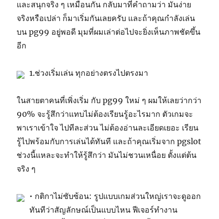
และสนุกจริง ๆ เหมือนกัน กลับมาที่คำถามว่า มันง่าย
จริงหรือเปล่า ก็มาเริ่มกันเลยครับ และถ้าคุณกำลังเล่น
บน pg99 อยู่พอดี มุมที่ผมเล่าต่อไปจะยิ่งเห็นภาพชัดขึ้น
อีก
1.ช่วงเริ่มเล่น ทุกอย่างตรงไปตรงมา
ในสายตาคนที่เพิ่งเริ่ม กับ pg99 ใหม่ ๆ ผมให้เลยว่ากว่า
90% จะรู้สึกว่าแทบไม่ต้องเรียนรู้อะไรมาก ตัวเกมจะ
พาเราเข้าใจ ไปทีละส่วน ไม่ต้องอ่านละเอียดเยอะ เรียน
รู้ไปพร้อมกับการเล่นได้ทันที และถ้าคุณเริ่มจาก pgslot
ช่วงนี้แหละจะทำให้รู้สึกว่า มันไม่ชวนเหนื่อย ตั้งแต่ต้น
จริง ๆ
• กติกาไม่ซับซ้อน: รูปแบบเกมส่วนใหญ่เราจะดูออก
ทันทีว่าสัญลักษณ์เป็นแบบไหน ฟีเจอร์ทำงาน