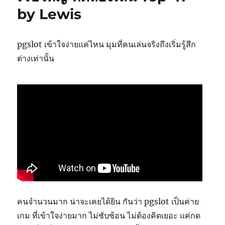
by Lewis
pgslot เข้าใจง่ายแค่ไหน มุมที่คนเล่นจริงถึงเริ่มรู้สึก
ต่างเท่านั้น
คนจำนวนมาก น่าจะเคยได้ยิน กันว่า pgslot เป็นค่าย
เกม ที่เข้าใจง่ายมาก ไม่ซับซ้อน ไม่ต้องคิดเยอะ แค่กด