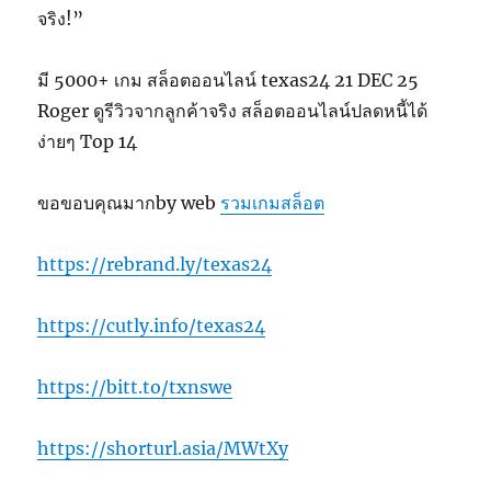
จริง!”
มี 5000+ เกม สล็อตออนไลน์ texas24 21 DEC 25
Roger ดูรีวิวจากลูกค้าจริง สล็อตออนไลน์ปลดหนี้ได้
ง่ายๆ Top 14
ขอขอบคุณมากby web
รวมเกมสล็อต
https://rebrand.ly/texas24
https://cutly.info/texas24
https://bitt.to/txnswe
https://shorturl.asia/MWtXy