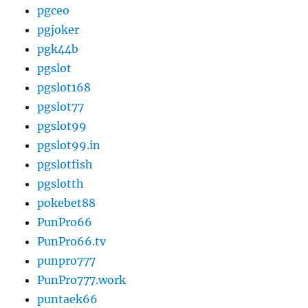
pgceo
pgjoker
pgk44b
pgslot
pgslot168
pgslot77
pgslot99
pgslot99.in
pgslotfish
pgslotth
pokebet88
PunPro66
PunPro66.tv
punpro777
PunPro777.work
puntaek66