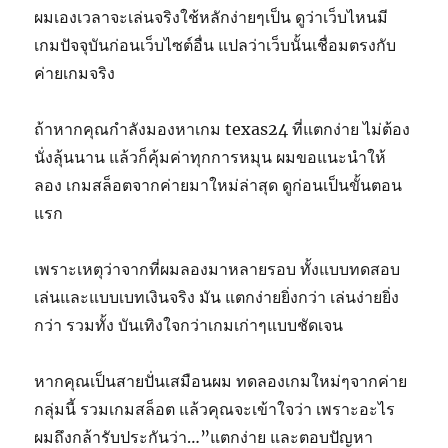
ผมเองเวลาจะเล่นจริงใช้หลักง่ายๆเป็น ดูว่าเว็บไหนมี
เกมปัจจุบันก่อนเว็บไซต์อื่น แปลว่าเว็บนั้นเชื่อมตรงกับ
ค่ายเกมจริง
ถ้าหากคุณกำลังมองหาเกม texas24 ที่แตกง่าย ไม่ต้อง
นั่งลุ้นนาน แล้วก็คุ้มค่าทุกการหมุน ผมขอแนะนำให้
ลอง เกมสล็อตจากค่ายมาใหม่ล่าสุด ดูก่อนเป็นขั้นตอน
แรก
เพราะเหตุว่าจากที่ผมลองมาหลายรอบ ทั้งแบบทดสอบ
เล่นและแบบเบทเงินจริง มัน แตกง่ายยิ่งกว่า เล่นง่ายยิ่ง
กว่า รวมทั้ง บันเทิงใจกว่าเกมเก่าๆแบบชัดเจน
หากคุณเป็นสายปั่นเสมือนผม ทดลองเกมใหม่ๆจากค่าย
กลุ่มนี้ รวมเกมสล็อต แล้วคุณจะเข้าใจว่า เพราะอะไร
ผมถึงกล้ารับประกันว่า…”แตกง่าย และตอบปัญหา