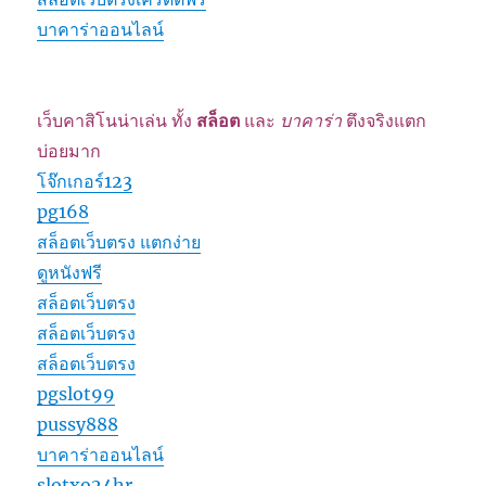
บาคาร่าออนไลน์
เว็บคาสิโนน่าเล่น ทั้ง
สล็อต
และ
บาคาร่า
ตึงจริงแตก
บ่อยมาก
โจ๊กเกอร์123
pg168
สล็อตเว็บตรง แตกง่าย
ดูหนังฟรี
สล็อตเว็บตรง
สล็อตเว็บตรง
สล็อตเว็บตรง
pgslot99
pussy888
บาคาร่าออนไลน์
slotxo24hr