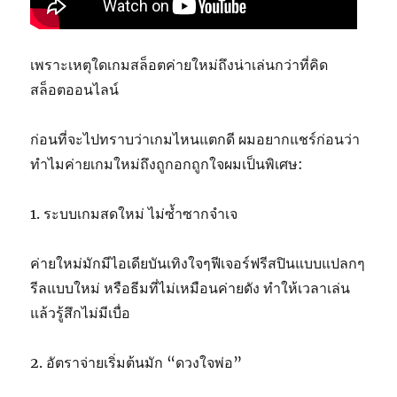
เพราะเหตุใดเกมสล็อตค่ายใหม่ถึงน่าเล่นกว่าที่คิด
สล็อตออนไลน์
ก่อนที่จะไปทราบว่าเกมไหนแตกดี ผมอยากแชร์ก่อนว่า
ทำไมค่ายเกมใหม่ถึงถูกอกถูกใจผมเป็นพิเศษ:
1. ระบบเกมสดใหม่ ไม่ซ้ำซากจำเจ
ค่ายใหม่มักมีไอเดียบันเทิงใจๆฟีเจอร์ฟรีสปินแบบแปลกๆ
รีลแบบใหม่ หรือธีมที่ไม่เหมือนค่ายดัง ทำให้เวลาเล่น
แล้วรู้สึกไม่มีเบื่อ
2. อัตราจ่ายเริ่มต้นมัก “ดวงใจพ่อ”