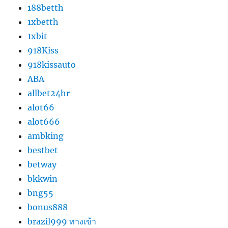
188betth
1xbetth
1xbit
918Kiss
918kissauto
ABA
allbet24hr
alot66
alot666
ambking
bestbet
betway
bkkwin
bng55
bonus888
brazil999 ทางเข้า