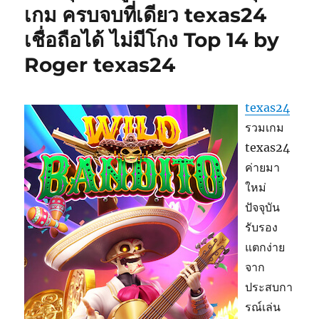
เกม ครบจบที่เดียว texas24
เชื่อถือได้ ไม่มีโกง Top 14 by
Roger texas24
texas24
รวมเกม
texas24
ค่ายมา
ใหม่
ปัจจุบัน
รับรอง
แตกง่าย
จาก
ประสบกา
รณ์เล่น