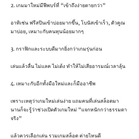
2. เกมมาใหม่มีฟีพบร์ที่ “เข้าถึงง่ายดายกว่า”
อาทิเช่น ฟรีสปินเข้าบ่อยมากขึ้น, โบนัสเข้าเร็ว, ตัวคูณ
มาบ่อย, เหมาะกับคนทุนน้อยมากๆ
3. กราฟิกและระบบดีมากยิ่งกว่าเกมรุ่นก่อน
เล่นแล้วลื่น ไม่แลค ไม่เด้ง ทำให้ไม่เสียอารมณ์เวลาลุ้น
4. เหมาะกับอีกทั้งมือใหม่และก็มืออาชีพ
เพราะเหตุว่าเกมใหม่เล่นง่าย แถมคนที่เล่นสล็อตมา
นานก็จะรู้ว่าช่วงเปิดตัวเกมใหม่ “แจกหนักกว่าธรรมดา
จริง”
แล้วควรเลือกเล่น รวมเกมสล็อต ค่ายไหนดี