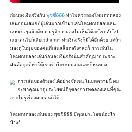
ก่อนลงเงินจริงกับ
พุซซี่888
ทำไมควรลองโหมดทดลอง
เล่นก่อนเสมอ? ผู้เล่นมากเข้ามาเล่นโหมดทดสอบเล่น
แบบเร็วๆแล้วมีความรู้สึกว่ามองไม่เห็นได้อะไรกลับไป
เลย เล่นไปก็เสียเวล่ำเวลา ทำเงินจริงก็มิได้อีกด้วย แต่ถ้า
มองดูในมุมของคนที่เล่นสล็อตจริงๆล่ะก็ การเล่นใน
โหมดทดลองเล่นก่อนลงเงินจริงนั้นสำคัญมาก เพราะ
มันคือจุดที่ทำให้เราเข้าใจระบบเกมและก็หนทาง
การเล่นของตัวเองได้อย่างชัดเจน ในบทความนี้ ผม
จะพาคุณมาดูประโยชน์ดีๆของการทดลองเล่นที่คุณ
อาจไม่รู้เรื่องมาก่อนก็ได้
โหมดทดลองเล่นของ พุซซี่888 มีคุณประโยชน์อะไร
บ้าง?