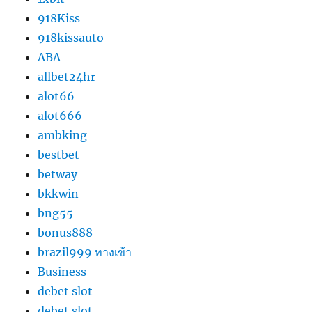
918Kiss
918kissauto
ABA
allbet24hr
alot66
alot666
ambking
bestbet
betway
bkkwin
bng55
bonus888
brazil999 ทางเข้า
Business
debet slot
debet slot