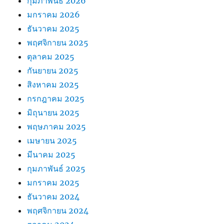
กุมภาพันธ์ 2026
มกราคม 2026
ธันวาคม 2025
พฤศจิกายน 2025
ตุลาคม 2025
กันยายน 2025
สิงหาคม 2025
กรกฎาคม 2025
มิถุนายน 2025
พฤษภาคม 2025
เมษายน 2025
มีนาคม 2025
กุมภาพันธ์ 2025
มกราคม 2025
ธันวาคม 2024
พฤศจิกายน 2024