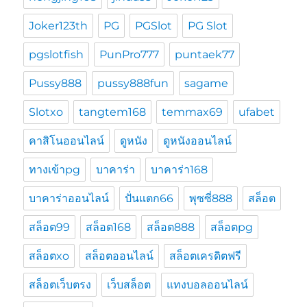
Joker123th
PG
PGSlot
PG Slot
pgslotfish
PunPro777
puntaek77
Pussy888
pussy888fun
sagame
Slotxo
tangtem168
temmax69
ufabet
คาสิโนออนไลน์
ดูหนัง
ดูหนังออนไลน์
ทางเข้าpg
บาคาร่า
บาคาร่า168
บาคาร่าออนไลน์
ปั่นแตก66
พุซซี่888
สล็อต
สล็อต99
สล็อต168
สล็อต888
สล็อตpg
สล็อตxo
สล็อตออนไลน์
สล็อตเครดิตฟรี
สล็อตเว็บตรง
เว็บสล็อต
แทงบอลออนไลน์