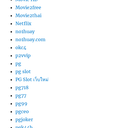
Movie2free
Movie2thai
Netflix
no1huay
no1huay.com
okc4
p2vvip
pg
pg slot
PG Slot เว็บใหม่
pg718
pg77
pg99
pgceo
pgjoker
pgk44b