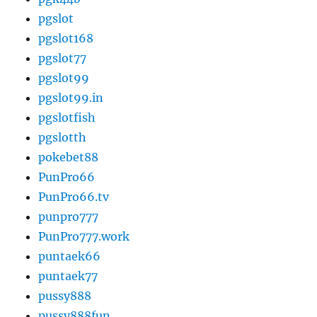
pgslot
pgslot168
pgslot77
pgslot99
pgslot99.in
pgslotfish
pgslotth
pokebet88
PunPro66
PunPro66.tv
punpro777
PunPro777.work
puntaek66
puntaek77
pussy888
pussy888fun