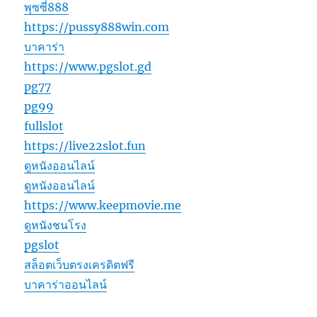
พุซซี่888
https://pussy888win.com
บาคาร่า
https://www.pgslot.gd
pg77
pg99
fullslot
https://live22slot.fun
ดูหนังออนไลน์
ดูหนังออนไลน์
https://www.keepmovie.me
ดูหนังชนโรง
pgslot
สล็อตเว็บตรงเครดิตฟรี
บาคาร่าออนไลน์