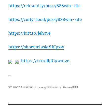
https://rebrand.ly/pussy888win-site
https://cutly.cloud/pussy888win-site
https://bitt.to/jeh3ve
https://shorturl.asia/HCpxw
https://t.co/dljIG9wm2e
…
เขียน
หมวด
ป้าย
27 มกราคม 2026
pussy888win
Pussy888
เมื่อ
หมู่
กำกับ