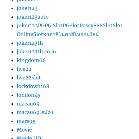
joker123
joker123auto
Joker123PGPG SlotPGSlotPussy888SlotSlot
OnlineSlotxoคาสิโนคาสิโนออนไลน์
joker123th
joker123th.co.in
kingdom66
live22
live22slot
lockdown168
london45
macau69
macau69 สมัคร
mars95
Movie
Movie HD