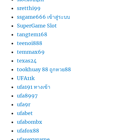
sretthi99
ssgame666 เข้าสู่ระบบ
SuperGame Slot
tangtem168
teenoi888
temmax69
texas24
tookhuay 88 ถูกหวย88
UFA11k
ufa191 ทางเข้า
ufa8997
ufa9r
ufabet
ufabombx
ufafox88
ufasexygame