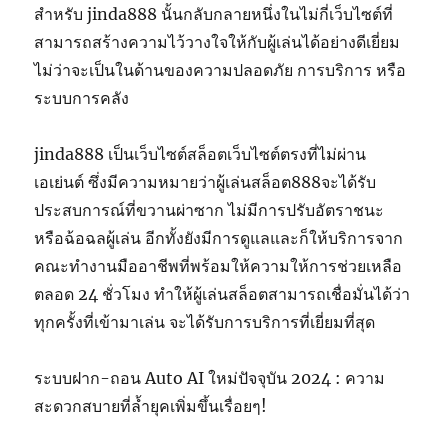
สำหรับ jinda888 นั้นกลับกลายหนึ่งในไม่กี่เว็บไซต์ที่
สามารถสร้างความไว้วางใจให้กับผู้เล่นได้อย่างดีเยี่ยม
ไม่ว่าจะเป็นในด้านของความปลอดภัย การบริการ หรือ
ระบบการคลัง
jinda888 เป็นเว็บไซต์สล็อตเว็บไซต์ตรงที่ไม่ผ่าน
เอเย่นต์ ซึ่งมีความหมายว่าผู้เล่นสล็อต888จะได้รับ
ประสบการณ์ที่ขวานผ่าซาก ไม่มีการปรับอัตราชนะ
หรือฉ้อฉลผู้เล่น อีกทั้งยังมีการดูแลและก็ให้บริการจาก
คณะทำงานมืออาชีพที่พร้อมให้ความให้การช่วยเหลือ
ตลอด 24 ชั่วโมง ทำให้ผู้เล่นสล็อตสามารถเชื่อมั่นได้ว่า
ทุกครั้งที่เข้ามาเล่น จะได้รับการบริการที่เยี่ยมที่สุด
ระบบฝาก-ถอน Auto AI ใหม่ปัจจุบัน 2024 : ความ
สะดวกสบายที่ล้ำยุคเพิ่มขึ้นเรื่อยๆ!