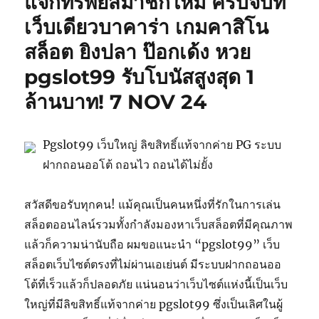
แจกทรัพย์สมาชิกใหม่ ครบจบที่
เว็บเดียวบาคาร่า เกมคาสิโน
สล็อต ยิงปลา ป๊อกเด้ง หวย
pgslot99 รับโบนัสสูงสุด 1
ล้านบาท! 7 NOV 24
Pgslot99 เว็บใหญ่ ลิขสิทธิ์แท้จากค่าย PG ระบบ
ฝากถอนออโต้ ถอนไว ถอนได้ไม่ยั้ง
สวัสดีขอรับทุกคน! แม้คุณเป็นคนหนึ่งที่รักในการเล่น
สล็อตออนไลน์รวมทั้งกำลังมองหาเว็บสล็อตที่มีคุณภาพ
แล้วก็ความน่านับถือ ผมขอแนะนำ “pgslot99” เว็บ
สล็อตเว็บไซต์ตรงที่ไม่ผ่านเอเย่นต์ มีระบบฝากถอนออ
โต้ที่เร็วแล้วก็ปลอดภัย แน่นอนว่าเว็บไซต์แห่งนี้เป็นเว็บ
ใหญ่ที่มีลิขสิทธิ์แท้จากค่าย pgslot99 ซึ่งเป็นเลิศในผู้