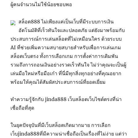
ผู้คนจำนวนไม่ใช้น้อยชอบพอ
สล็อต888 ไม่เพียงแค่เป็นเว็บที่มีระบบการเงิน
อัตโนมัติที่เร็วทันใจและปลอดภัย แต่ยังมาพร้อมกับ
ประสบการณ์การเล่นสล็อตที่ไม่เหมือนใคร ด้วยระบบ
AI ที่ช่วยเพิ่มความสบายสบายสำหรับเพื่อการเล่นเกม
สล็อตเว็บตรง ทั้งการเลือกเกม การตั้งค่าการเดิมพัน
รวมถึงการถอนเงินอย่างรวดเร็วทันใจ ไม่ว่าคุณจะเป็นผู้
เล่นมือใหม่หรือมือเก๋า ที่นี่มีทุกสิ่งทุกอย่างที่คุณอยาก
พร้อมให้คุณได้สัมผัสประสบการณ์ที่ยอดเยี่ยม
ทำความรู้จักกับ jinda888 เว็บสล็อตเว็บไซต์ตรงที่น่า
เชื่อถือที่สุด
ในยุคปัจจุบันที่มีเว็บสล็อตเกิดมากมาย การเลือก
เว็บjinda888ที่มีความน่าเชื่อถือเป็นเรื่องที่ไม่ง่าย แต่ว่า