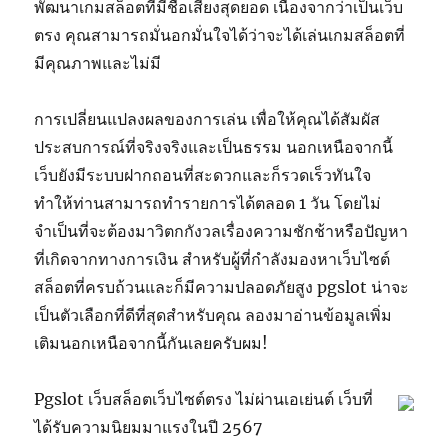
พัฒนาเกมสล็อตที่มีชื่อเสียงสุดยอด เนื่องจากว่าเป็นเว็บ
ตรง คุณสามารถมั่นอกมั่นใจได้ว่าจะได้เล่นเกมสล็อตที่
มีคุณภาพและไม่มี
การเปลี่ยนแปลงผลของการเล่น เพื่อให้คุณได้สัมผัส
ประสบการณ์ที่จริงจริงและเป็นธรรม นอกเหนือจากนี้
เว็บยังมีระบบฝากถอนที่สะดวกและก็รวดเร็วทันใจ
ทำให้ท่านสามารถทำรายการได้ตลอด 1 วัน โดยไม่
จำเป็นที่จะต้องมาวิตกกังวลเรื่องความชักช้าหรือปัญหา
ที่เกิดจากทางการเงิน สำหรับผู้ที่กำลังมองหาเว็บไซต์
สล็อตที่ครบถ้วนและก็มีความปลอดภัยสูง pgslot น่าจะ
เป็นตัวเลือกที่ดีที่สุดสำหรับคุณ ลองมาอ่านข้อมูลเพิ่ม
เติมนอกเหนือจากนี้กันเลยครับผม!
Pgslot เว็บสล็อตเว็บไซต์ตรง ไม่ผ่านเอเย่นต์ เว็บที่
ได้รับความนิยมมาแรงในปี 2567