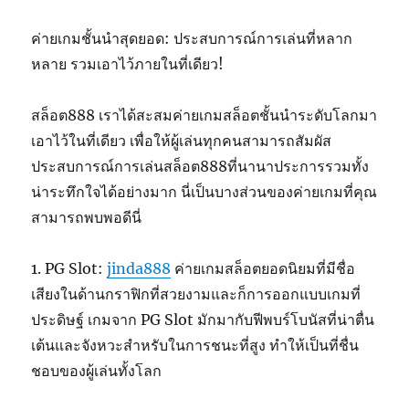
ค่ายเกมชั้นนำสุดยอด: ประสบการณ์การเล่นที่หลาก
หลาย รวมเอาไว้ภายในที่เดียว!
สล็อต888 เราได้สะสมค่ายเกมสล็อตชั้นนำระดับโลกมา
เอาไว้ในที่เดียว เพื่อให้ผู้เล่นทุกคนสามารถสัมผัส
ประสบการณ์การเล่นสล็อต888ที่นานาประการรวมทั้ง
น่าระทึกใจได้อย่างมาก นี่เป็นบางส่วนของค่ายเกมที่คุณ
สามารถพบพอดีนี่
1. PG Slot:
jinda888
ค่ายเกมสล็อตยอดนิยมที่มีชื่อ
เสียงในด้านกราฟิกที่สวยงามและก็การออกแบบเกมที่
ประดิษฐ์ เกมจาก PG Slot มักมากับฟีพบร์โบนัสที่น่าตื่น
เต้นและจังหวะสำหรับในการชนะที่สูง ทำให้เป็นที่ชื่น
ชอบของผู้เล่นทั้งโลก