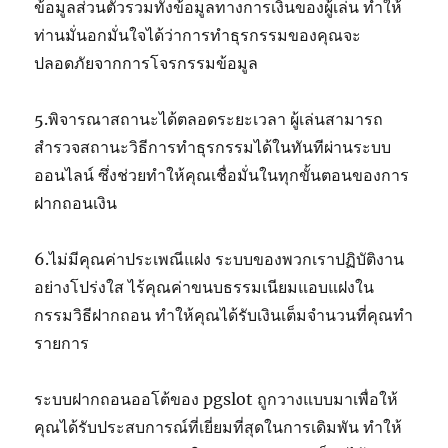
ข้อมูลส่วนตัวรวมทั้งข้อมูลทางการเงินของผู้เล่น ทำให้
ท่านมั่นอกมั่นใจได้ว่าการทำธุรกรรมของคุณจะ
ปลอดภัยจากการโจรกรรมข้อมูล
5.พิจารณาสถานะได้ตลอดระยะเวลา ผู้เล่นสามารถ
สำรวจสถานะวิธีการทำธุรกรรมได้ในทันทีผ่านระบบ
ออนไลน์ ซึ่งช่วยทำให้คุณเชื่อมั่นในทุกขั้นตอนของการ
ฝากถอนเงิน
6.ไม่มีคุณค่าประเพณีแฝง ระบบของพวกเราปฏิบัติงาน
อย่างโปร่งใส ไร้คุณค่าขนบธรรมเนียมแอบแฝงใน
กรรมวิธีฝากถอน ทำให้คุณได้รับเงินเต็มจำนวนที่คุณทำ
รายการ
ระบบฝากถอนออโต้ของ pgslot ถูกวางแบบมาเพื่อให้
คุณได้รับประสบการณ์ที่เยี่ยมที่สุดในการเดิมพัน ทำให้