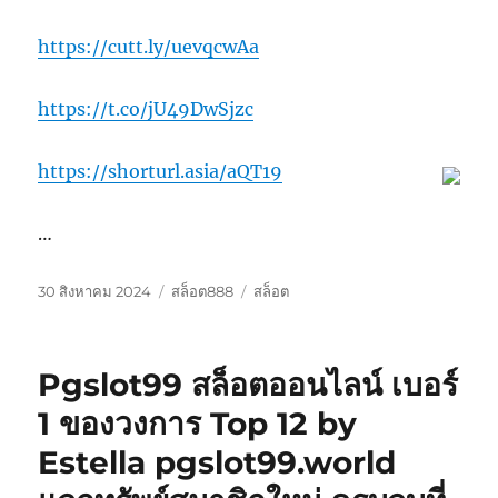
https://cutt.ly/uevqcwAa
https://t.co/jU49DwSjzc
https://shorturl.asia/aQT19
…
เขียน
หมวด
ป้าย
30 สิงหาคม 2024
สล็อต888
สล็อต
เมื่อ
หมู่
กำกับ
Pgslot99 สล็อตออนไลน์ เบอร์
1 ของวงการ Top 12 by
Estella pgslot99.world