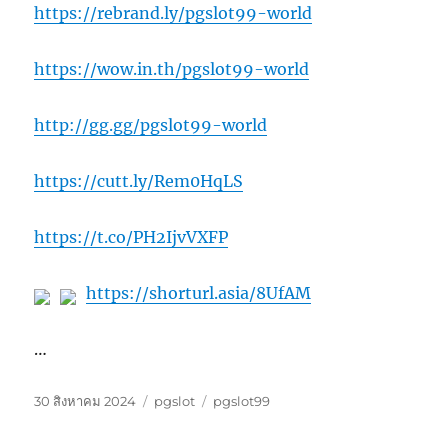
https://rebrand.ly/pgslot99-world
https://wow.in.th/pgslot99-world
http://gg.gg/pgslot99-world
https://cutt.ly/Rem0HqLS
https://t.co/PH2IjvVXFP
https://shorturl.asia/8UfAM
…
เขียน
หมวด
ป้าย
30 สิงหาคม 2024
pgslot
pgslot99
เมื่อ
หมู่
กำกับ