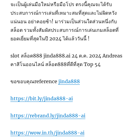
จะเป็นผู้เล่นมือใหม่หรือมือโปร ตรงนี้คุณจะได้รับ
ประสบการณ์การเล่นที่เหมาะสมที่สุดและไม่ผิดหวัง
แน่นอน อย่าคอยช้า! มาร่วมเป็นส่วนใดส่วนหนึ่งกับ
สล็อต รวมทั้งสัมผัสประสบการณ์การเล่นเกมสล็อตที่
ยอดเยี่ยมที่สุดในปี 2024 ได้แล้ววันนี้ !
slot สล็อต888 jinda888.ai 24 ต.ค. 2024 Andreas
คาสิโนออนไลน์ สล็อต888ที่ดีที่สุด Top 54
ขอขอบคุณreference
jinda888
https://bit.ly/jinda888-ai
https://rebrand.ly/jinda888-ai
https://wow.in.th/jinda888-ai