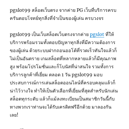
pgslot99 สล็อตเว็บตรง จากค่าย PG เว็บที่บริการครบ
ครันตอบโจทย์ทุกสิ่งที่จำเป็นของผู้เล่น ครบวงจร
pgslot99 เป็นเว็บสล็อตเว็บตรงจากค่าย
pgslot
ที่ให้
บริการพร้อมรวมทั้งตอบปัญหาทุกสิ่งที่มีความต้องการ
ของผู้เล่น ด้วยระบบฝากถอนออโต้ที่รวดเร็วทันใจแล้วก็
ไม่เป็นอันตราย เกมสล็อตที่หลากหลายแล้วก็มีคุณภาพ
สูง พร้อมโปรโมชั่นและก็โบนัสที่น่าสนใจ รวมทั้งการ
บริการลูกค้าที่เยี่ยม ตลอด 1 วัน pgslot99 มอบ
ประสบการณ์การเล่นสล็อตออนไลน์ที่ครอบคลุมแล้วก็
น่าไว้วางใจ ทำให้เป็นตัวเลือกที่เยี่ยมที่สุดสำหรับนักเล่น
สล็อตทุกระดับ แล้วก็แม้ลงทะเบียนเป็นสมาชิกวันนี้กับ
ทางพวกเราท่านจะได้รับเครดิตฟรีอีกด้วย มาลองกัน
เลย!