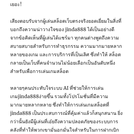
เยอะ!
เสียงตอบรับจากผู้เล่นสล็อตเว็บตรงจริงยอดเยี่ยมในสิ่งที่
บอกถึงความน่าวางใจของ jinda888 ได้เป็นอย่างดี
จากข้อคิดเห็นที่ผู้เล่นได้แชร์มา ทุกคนต่างพูดถึงความ
สบายสบายสำหรับการทำธุรกรรม ความมากมายหลาก
หลายของเกม และการบริการที่เป็นเลิศ ซึ่งทำให้ สล็อต
กลายเป็นเว็บที่คนจำนวนไม่น้อยเลือกเป็นอันดับหนึ่ง
สำหรับเพื่อการเล่นเกมสล็อต
หลายๆคนประทับใจระบบ AI ที่ช่วยให้การเล่น
เกมjinda888ง่ายขึ้น รวมทั้งโปรโมชั่นที่มีความ
มากมายหลากหลาย ซึ่งทำให้การเล่นเกมสล็อตที่
jinda888 เป็นประสบการณ์ที่คุ้มค่าแล้วก็สนุกสนาน ยิ่ง
กว่านั้นยังมีผู้เล่นที่เอ๋ยถึงความปลอดภัยของระบบการ
คลังที่ทำให้พวกเขามั่นอกมั่นใจสำหรับในการฝากเบิก