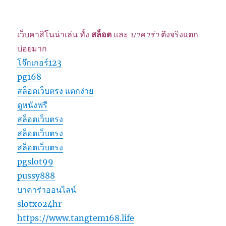
เว็บคาสิโนน่าเล่น ทั้ง
สล็อต
และ
บาคาร่า
ตึงจริงแตก
บ่อยมาก
โจ๊กเกอร์123
pg168
สล็อตเว็บตรง แตกง่าย
ดูหนังฟรี
สล็อตเว็บตรง
สล็อตเว็บตรง
สล็อตเว็บตรง
pgslot99
pussy888
บาคาร่าออนไลน์
slotxo24hr
https://www.tangtem168.life