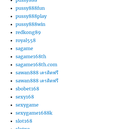
pussy888
pussy888fun
pussy888play
pussy888win
redkong89
royal558
sagame
sagame168th
sagame168th.com
sawan888 เครดิตฟรี
sawan888 เครดิตฟรี
sbobet168
sexy168
sexygame
sexygame1688k
slot168