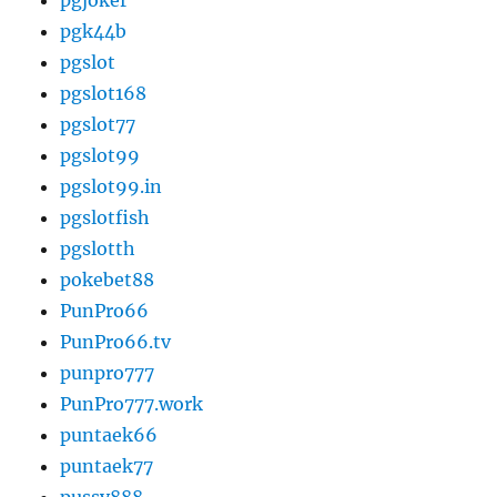
pgjoker
pgk44b
pgslot
pgslot168
pgslot77
pgslot99
pgslot99.in
pgslotfish
pgslotth
pokebet88
PunPro66
PunPro66.tv
punpro777
PunPro777.work
puntaek66
puntaek77