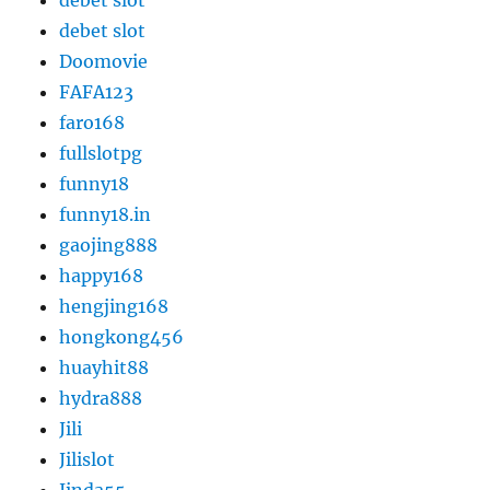
debet slot
debet slot
Doomovie
FAFA123
faro168
fullslotpg
funny18
funny18.in
gaojing888
happy168
hengjing168
hongkong456
huayhit88
hydra888
Jili
Jilislot