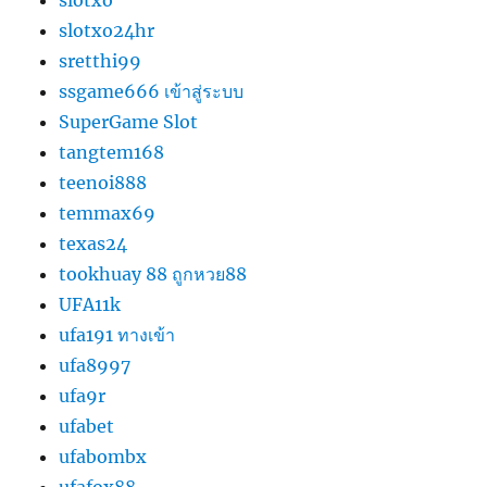
slotxo
slotxo24hr
sretthi99
ssgame666 เข้าสู่ระบบ
SuperGame Slot
tangtem168
teenoi888
temmax69
texas24
tookhuay 88 ถูกหวย88
UFA11k
ufa191 ทางเข้า
ufa8997
ufa9r
ufabet
ufabombx