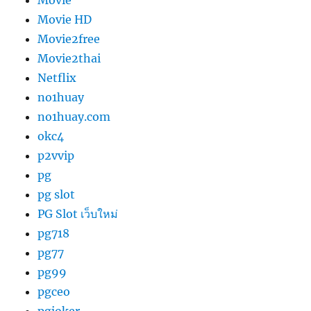
Movie
Movie HD
Movie2free
Movie2thai
Netflix
no1huay
no1huay.com
okc4
p2vvip
pg
pg slot
PG Slot เว็บใหม่
pg718
pg77
pg99
pgceo