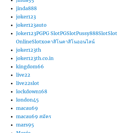
Jinda55
jinda888
joker123
joker123auto
Joker123PGPG SlotPGSlotPussy888SlotSlot
OnlineSlotxoคาสิโนคาสิโนออนไลน์
joker123th
joker123th.co.in
kingdom66
live22
live22slot
lockdown168
london45
macau69
macau69 สมัคร
mars95