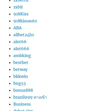
1xbetth
1xbit
918Kiss
918kissauto
ABA
allbet24hr
alot66
alot666
ambking
bestbet
betway
bkkwin
bng55
bonus888
brazil999 ทางเข้า
Business