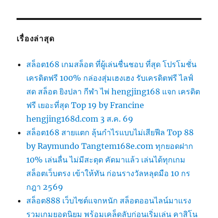
เรื่องล่าสุด
สล็อต168 เกมสล็อต ที่ผู้เล่นชื่นชอบ ที่สุด โปรโมชั่น
เครดิตฟรี 100% กล่องสุ่มเฮงเฮง รับเครดิตฟรี ไลฟ์
สด สล็อต ยิงปลา กีฬา ไพ่ hengjing168 แจก เครดิต
ฟรี เยอะที่สุด Top 19 by Francine
hengjing168d.com 3 ส.ค. 69
สล็อต168 สายแตก ลุ้นกำไรแบบไม่เสียฟีล Top 88
by Raymundo Tangtem168e.com ทุกยอดฝาก
10% เล่นลื่น ไม่มีสะดุด คัดมาแล้ว เล่นได้ทุกเกม
สล็อตเว็บตรง เข้าให้ทัน ก่อนรางวัลหลุดมือ 10 กร
กฎา 2569
สล็อต888 เว็บไซต์แจกหนัก สล็อตออนไลน์มาแรง
รวมเกมยอดนิยม พร้อมเคล็ดลับก่อนเริ่มเล่น คาสิโน