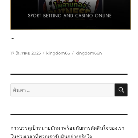
…
เขียน
หมวด
ป้าย
17 ธันวาคม 2025
kingdom66
kingdom66n
เมื่อ
หมู่
กำกับ
ค้นห
ค้นหา:
การบรรลุเป้าหมายมักมาพร้อมกับการตัดสินใจของเรา
ในช่วงเวลาที่พวกเรารับมันอย่างจริงใจ