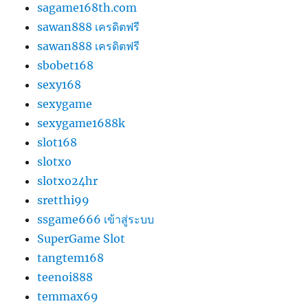
sagame168th.com
sawan888 เครดิตฟรี
sawan888 เครดิตฟรี
sbobet168
sexy168
sexygame
sexygame1688k
slot168
slotxo
slotxo24hr
sretthi99
ssgame666 เข้าสู่ระบบ
SuperGame Slot
tangtem168
teenoi888
temmax69