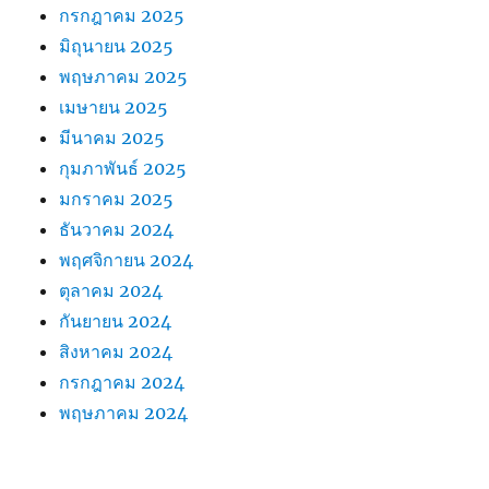
กรกฎาคม 2025
มิถุนายน 2025
พฤษภาคม 2025
เมษายน 2025
มีนาคม 2025
กุมภาพันธ์ 2025
มกราคม 2025
ธันวาคม 2024
พฤศจิกายน 2024
ตุลาคม 2024
กันยายน 2024
สิงหาคม 2024
กรกฎาคม 2024
พฤษภาคม 2024