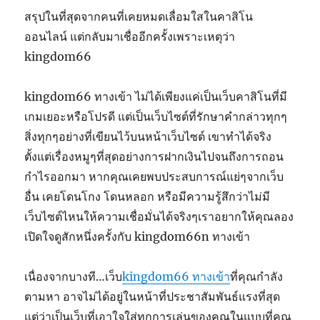
สรุปในที่สุดจากคนที่เคยหมดเลื่อมใสในคาสิโน
ออนไลน์ แต่กลับมาเชื่ออีกครั้งเพราะเหตุว่า
kingdom66
kingdom66 ทางเข้า ไม่ได้เพียงแค่เป็นเว็บคาสิโนที่มี
เกมเยอะหรือโปรดี แต่เป็นเว็บไซต์ที่รักษาคำกล่าวทุกๆ
สิ่งทุกๆอย่างที่เขียนไว้บนหน้าเว็บไซต์ เขาทำได้จริง
ตั้งแต่เรื่องหมูๆที่สุดอย่างการฝากเงินไปจนถึงการถอน
กำไรออกมา หากคุณเคยพบประสบการณ์แย่ๆจากเว็บ
อื่น เคยโดนโกง โดนหลอก หรือมีความรู้สึกว่าไม่มี
เว็บไซต์ไหนให้ความเชื่อมั่นได้จริงๆเราอยากให้คุณลอง
เปิดใจดูสักหนึ่งครั้งกับ kingdom66n ทางเข้า
เนื่องจากบางที…เว็บ
kingdom66 ทางเข้า
ที่คุณกำลัง
ตามหา อาจไม่ได้อยู่ในหน้าที่ประชาสัมพันธ์แรงที่สุด
แต่ว่าเป็นเว็บที่เอาใจใส่ทุกการเล่นของคุณในแบบที่คุณ