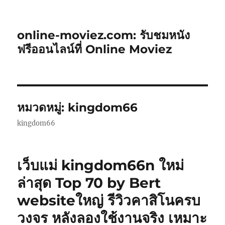
online-moviez.com: รับชมหนัง
ฟรีออนไลน์ที่ Online Moviez
หมวดหมู่:
kingdom66
kingdom66
เว็บแม่ kingdom66n ใหม่
ล่าสุด Top 70 by Bert
websiteใหญ่ รีวิวคาสิโนครบ
วงจร หลังลองใช้งานจริง เหมาะ