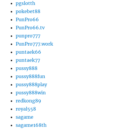
pgslotth
pokebet88
PunPro66
PunPro66.tv
punpro777
PunPro777.work
puntaek66
puntaek77
pussy888
pussy888fun
pussy888play
pussy888win
redkong89
royal558
sagame
sagame168th