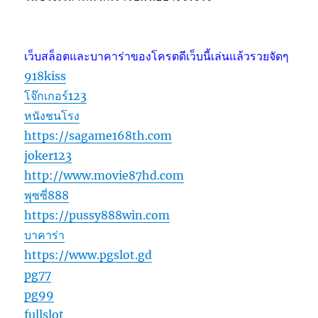
เว็บสล็อตและบาคาร่าของโครตดีเว็บนี้เล่นแล้วรวยจัดๆ
918kiss
โจ๊กเกอร์123
หนังชนโรง
https://sagame168th.com
joker123
http://www.movie87hd.com
พุซซี่888
https://pussy888win.com
บาคาร่า
https://www.pgslot.gd
pg77
pg99
fullslot