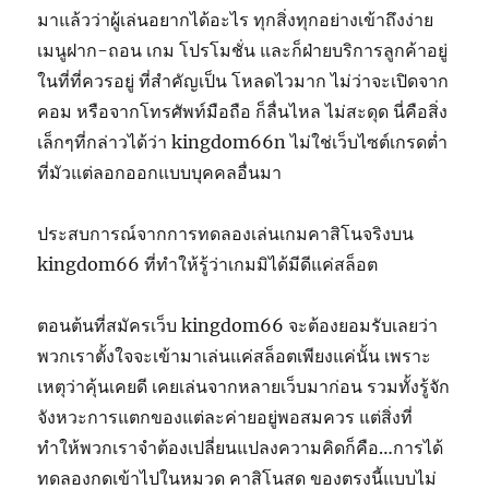
มาแล้วว่าผู้เล่นอยากได้อะไร ทุกสิ่งทุกอย่างเข้าถึงง่าย
เมนูฝาก-ถอน เกม โปรโมชั่น และก็ฝ่ายบริการลูกค้าอยู่
ในที่ที่ควรอยู่ ที่สำคัญเป็น โหลดไวมาก ไม่ว่าจะเปิดจาก
คอม หรือจากโทรศัพท์มือถือ ก็ลื่นไหล ไม่สะดุด นี่คือสิ่ง
เล็กๆที่กล่าวได้ว่า kingdom66n ไม่ใช่เว็บไซต์เกรดต่ำ
ที่มัวแต่ลอกออกแบบบุคคลอื่นมา
ประสบการณ์จากการทดลองเล่นเกมคาสิโนจริงบน
kingdom66 ที่ทำให้รู้ว่าเกมมิได้มีดีแค่สล็อต
ตอนต้นที่สมัครเว็บ kingdom66 จะต้องยอมรับเลยว่า
พวกเราตั้งใจจะเข้ามาเล่นแค่สล็อตเพียงแค่นั้น เพราะ
เหตุว่าคุ้นเคยดี เคยเล่นจากหลายเว็บมาก่อน รวมทั้งรู้จัก
จังหวะการแตกของแต่ละค่ายอยู่พอสมควร แต่สิ่งที่
ทำให้พวกเราจำต้องเปลี่ยนแปลงความคิดก็คือ…การได้
ทดลองกดเข้าไปในหมวด คาสิโนสด ของตรงนี้แบบไม่