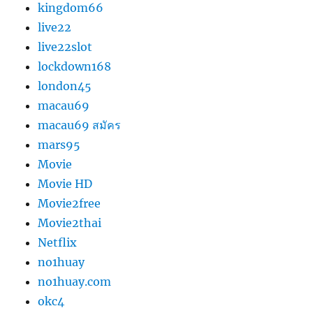
kingdom66
live22
live22slot
lockdown168
london45
macau69
macau69 สมัคร
mars95
Movie
Movie HD
Movie2free
Movie2thai
Netflix
no1huay
no1huay.com
okc4