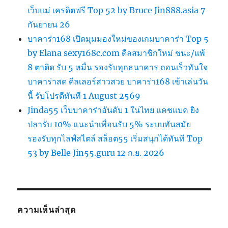
เว็บแม่ เครดิตฟรี Top 52 by Bruce Jin888.asia 7
กันยายน 26
บาคาร่า168 เปิดมุมมองใหม่ของเกมบาคาร่า Top 5
by Elana sexy168c.com ดีลสมาชิกใหม่ ชนะ/แพ้
8 ตาติด รับ 5 หมื่น รองรับทุกธนาคาร ถอนเร็วทันใจ
บาคาร่าสด ดีลเลอร์สาวสวย บาคาร่า168 เข้าเล่นวัน
นี้ รับโปรดีทันที 1 August 2569
Jinda55 เว็บบาคาร่าอันดับ 1 ในไทย แคชแบค ยิง
ปลารับ 10% แนะนำเพื่อนรับ 5% ระบบทันสมัย
รองรับทุกไลฟ์สไตล์ สล็อต55 เริ่มสนุกได้ทันที Top
53 by Belle Jin55.guru 12 ก.ย. 2026
ความเห็นล่าสุด