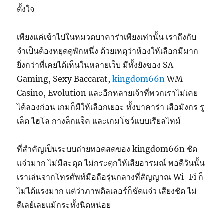
ตั้งใจ
เพียงแค่เข้าไปในหมวดบาคาร่าเพียงเท่านั้น เราถึงกับ
จำเป็นต้องหยุดดูพักหนึ่ง ด้วยเหตุว่าห้องให้เลือกมีมาก
ยิ่งกว่าที่เคยได้เห็นในหลายเว็บ มีทั้งยังของ SA
Gaming, Sexy Baccarat,
kingdom66n
WM
Casino, Evolution และอีกหลายเจ้าที่พวกเราไม่เคย
ได้ลองก่อน เกมก็มีให้เลือกเยอะ ทั้งบาคาร่า เสือมังกร รู
เล็ต ไฮโล กางล็กแจ็ค และเกมโชว์แบบเรียลไทม์
ที่สำคัญเป็นระบบถ่ายทอดสดของ kingdom66n ชัด
แจ๋วมาก ไม่มีสะดุด ไม่กระตุกให้เสียอารมณ์ พอดีวันนั้น
เราเล่นจากโทรศัพท์มือถือรุ่นกลางที่สัญญาณ Wi-Fi ก็
ไม่ได้แรงมาก แต่ว่าภาพดิลเลอร์ก็ชัดแจ๋ว เสียงชัด ไม่
ดีเลย์เลยแม้กระทั้งนิดหน่อย