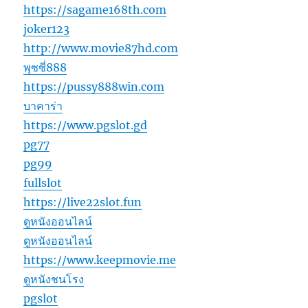
https://sagame168th.com
joker123
http://www.movie87hd.com
พุซซี่888
https://pussy888win.com
บาคาร่า
https://www.pgslot.gd
pg77
pg99
fullslot
https://live22slot.fun
ดูหนังออนไลน์
ดูหนังออนไลน์
https://www.keepmovie.me
ดูหนังชนโรง
pgslot