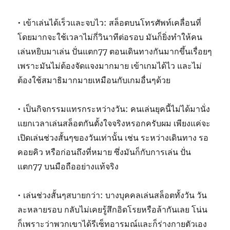
• เข้าเล่นได้เร็วและจบไว: สล็อตบนโทรศัพท์เคลื่อนที่
โดยมากจะใช้เวลาไม่กี่วินาทีต่อรอบ มันก็ยิ่งทำให้คน
เล่นหยิบมาเล่น ปั่นแตก77 ตอนเดินทางกันมากขึ้นเรื่อยๆ
เพราะมันไม่ต้องจัดแจงมากมาย เข้าเกมได้ไว และไม่
ต้องใช้สมาธิมากมายเหมือนกับเกมอื่นๆด้วย
• เป็นกิจกรรมแทรกระหว่างวัน: คนเล่นยุคนี้ไม่ได้มานั่ง
แยกเวลาเล่นสล็อตกันตั้งใจจริงหรอกครับผม เพียงแค่จะ
เปิดเล่นช่วงสั้นๆของวันเท่านั้น เช่น ระหว่างเดินทาง รอ
คอยคิว หรือก่อนถึงที่หมาย ซึ่งมันก็กับการเล่น ปั่น
แตก77 บนมือถืออย่างแท้จริง
• เล่นช่วงสั้นๆสบายกว่า: บางบุคคลเล่นสล็อตทั้งวัน วัน
ละหลายรอบ กลับไม่เคยรู้สึกอิดโรยหรือล้ากันเลย โน่น
ก็เพราะว่าพวกเขาได้รีเซ็ทอารมณ์และก็ร่างกายตัวเอง