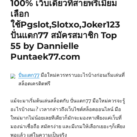
100% เว็บเดียวที่สายพรีเมียม
เลือก
ใช้Pgslot,Slotxo,Joker123
ปั่นแตก77 สมัครสมาชิก Top
55 by Dannielle
Puntaek77.com
ปั่นแตก77
มือใหม่ควรทราบอะไรบ้างก่อนเริ่มเล่นที่
สล็อตเครดิตฟรี
แม้จะมาเริ่มต้นเล่นสล็อตกับ ปั่นแตก77 มือใหม่ควรจะรู้
อะไรบ้างนะ? เวลากล่าวถึงเว็บไซต์สล็อตออนไลน์ มือ
ใหม่มากไม่น้อยเลยทีเดียวก็มักจะมองหาเพียงแค่เว็บที่
มองน่าเชื่อถือ สมัครง่าย และมีเกมให้เลือกเยอะๆก็เพียง
พอแล้ว แต่ในความเป็นจริง