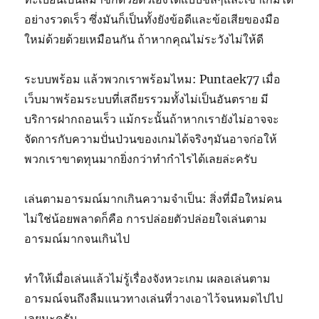
อย่างรวดเร็ว ซึ่งมันก็เป็นทั้งยังข้อดีและข้อเสียของมือ
ใหม่ด้วยด้วยเหมือนกัน ถ้าหากคุณไม่ระวังไม่ให้ดี
ระบบพร้อม แล้วพวกเราพร้อมไหม: Puntaek77 เมื่อ
เว็บมาพร้อมระบบที่เสถียรรวมทั้งไม่เป็นอันตราย มี
บริการฝากถอนเร็ว แม้กระนั้นถ้าหากเรายังไม่อาจจะ
จัดการกับความปั่นป่วนของเกมได้จริงๆมันอาจก่อให้
พวกเราขาดทุนมากยิ่งกว่าทำกำไรได้เลยล่ะครับ
เล่นตามอารมณ์มากเกินความจำเป็น: สิ่งที่มือใหม่คน
ไม่ใช่น้อยพลาดก็คือ การปล่อยตัวปล่อยใจเล่นตาม
อารมณ์มากจนเกินไป
ทำให้เมื่อเล่นแล้วไม่รู้เรื่องจังหวะเกม เผลอเล่นตาม
อารมณ์จนถึงลืมแนวทางเล่นที่วางเอาไว้จนหมดไปไป
เลยนะครับ