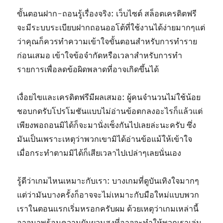
ขั้นตอนฝาก-ถอนรู้เรื่องจริง: เว็บไซต์ สล็อตเครดิตฟรี
จะมีระบบระเบียบฝากถอนออโต้ที่ใช้งานได้ง่ายมากๆแต่
ว่าคุณก็ควรทำความเข้าใจขั้นตอนสำหรับการทำราย
ก่อนเสมอ เข้าใจข้อจำกัดหรือเวลาสำหรับการทำ
รายการเพื่อลดข้อผิดพลาดที่อาจเกิดขึ้นได้
เงื่อยไขและเครดิตฟรีมีผลเสมอ: ผู้คนจำนวนไม่ใช้น้อย
ชอบกดรับโปรโมชันแบบไม่อ่านข้อตกลงอะไรก็แล้วแต่
เพียงพอถอนมิได้ก็จะมานั่งเซ็งกันไปเลยล่ะนะครับ ซึ่ง
มันเป็นเพราะเหตุว่าพวกเขามิได้อ่านข้อแม้ให้เข้าใจ
เมื่อกระทำตามมิได้ก็เสียเวลาไปเปล่าๆเลยนั่นเอง
รู้ดีว่าเกมไหนเหมาะกับเรา: บางเกมที่ดูบันเทิงใจมากๆ
แต่ว่ามันบางครั้งก็อาจจะไม่เหมาะกับมือใหม่แบบพวก
เราในตอนแรกเริ่มหรอกครับผม ด้วยเหตุว่าเกมเหล่านี้
อาจมาพร้อมความผันผวนสูงที่อาจจะทำให้พวกเราเล่น