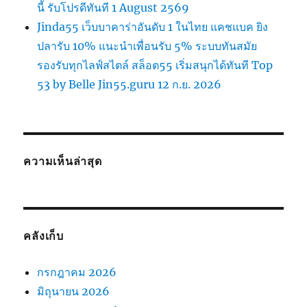
นี้ รับโปรดีทันที 1 August 2569
Jinda55 เว็บบาคาร่าอันดับ 1 ในไทย แคชแบค ยิง
ปลารับ 10% แนะนำเพื่อนรับ 5% ระบบทันสมัย
รองรับทุกไลฟ์สไตล์ สล็อต55 เริ่มสนุกได้ทันที Top
53 by Belle Jin55.guru 12 ก.ย. 2026
ความเห็นล่าสุด
คลังเก็บ
กรกฎาคม 2026
มิถุนายน 2026