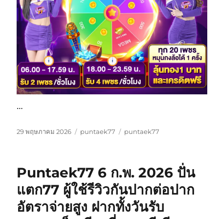
…
เขียน
หมวด
ป้าย
29 พฤษภาคม 2026
puntaek77
puntaek77
เมื่อ
หมู่
กำกับ
Puntaek77 6 ก.พ. 2026 ปั่น
แตก77 ผู้ใช้รีวิวกันปากต่อปาก
อัตราจ่ายสูง ฝากทั้งวันรับ