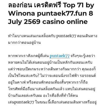
ลองก่อน เครดิตฟรี Top 71 by
Winona puntaek77.fun 8
July 2569 casino online
ทำไมบางคนเล่นเกมสล็อตกับ puntaek77 ตอนเดินทาง
มากกว่าตอนอยู่บ้าน
หากพวกเราสังเกตผู้ที่เล่น
puntaek77
จริงๆจะรู้เลยว่า
หลายคนไม่ได้เล่นตอนอยู่บ้านเป็นหลักกันเลยนะครับ
แต่ว่าชอบเปิดเกมระหว่างเดินทางกันมากกว่า คุณเองก็
เป็นใช่ไหมล่ะครับ? ไม่ว่าจะตอนนั่งรถไฟฟ้า รอรถยนต์
อยู่ในคาเฟ่ หรือตอนพักตอนเที่ยงสั้นๆพวกเราก็ถือ
โทรศัพท์มือถือมาเล่นสล็อตกันแล้ว แทบไม่เล่นตอนอยู่
บ้านกันเลยล่ะครับผม อะไรคือสิ่งที่ทำให้คน
เล่นpuntaek77 ในขณะนี้เลือกเล่นตอนเดินทางหรืออยู่