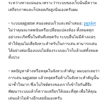
ระหว่างทางแน่นอน เพราะว่าระบบของเว็บนั่นมีความ
เสถียรภาพและก็ปลอดภัยสูงนั่นเองครับผม
• ระบบsagame สนองตอบเร็วและสม่ำเสมอ:
pgslot
ไม่ว่าคุณจะกดพนันหรือเปลี่ยนแปลงห้อง ทั้งหมดทุก
อย่างจะเกิดขึ้นในทันทีเลยครับ ระบบลื่นไม่มีค้างแน่ๆ
ทำให้คุณไม่เสียจังหวะสำหรับในการเล่น สามารถเล่น
ได้อย่างต่อเนื่องแบบไม่ต้องระบบอะไรก็แล้วแต่ทั้งหมด
ทั้งปวง
• ลดปัญหาค้างหรือหลุดในจังหวะสำคัญ: ผมบอกเลยว่า
การเล่น sagame แล้วหลุดหรือค้างในจังหวะสำคัญนั้น
น่าช้ำใจมาก ซึ่งเว็บไซต์ตรงของเราก็เข้าใจกันดีจึง
พัฒนาระบบแล้วก็ความเสถียรให้เยอะที่สุด เพื่อให้คุณ
เล่นแล้วไม่ค้างอีกเลยนั่นเองครับ