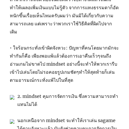
ทำให้เผลอเพิ่มเงินแบบไม่รู้ตัว จากการแทงธรรมดาก็อัด
หนักขึ้นเรื่อยเห็นไหมครับผมว่า มันมิได้เกี่ยวกับความ
สามารถเลย แต่เพราะว่าพวกเราใช้วิธีคิดที่ผิดไปจาก
เดิม
• ใจร้อนกระทั่งเข้าผิดจังหวะ: ปัญหาที่คนโดยมากมักจะ
ทำกันก็คือ เพียงพอแพ้แล้วต้องการเอาคืนเร็วๆจนถึง
อ่านเกมไม่ขาดไป mindset อย่างนี้จะทำให้พวกเรารีบ
เข้าไปเล่นโดยไม่รอคอยรูปเกมชัดๆทำให้สุดท้ายก็เล่น
ตามอารมณ์กระทั่งแพ้ไปในที่สุด
2. mindset คุมการจัดการเงิน ซึ่งความสามารถทำ
แทนไม่ได้
นอกเหนือจาก mindset จะทำให้เราเล่น sagame
ได้ตามจังหวะแล้ว มันยังช่วยควบคุมการจัดการเงิน