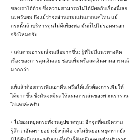
ของเราได้ด้วย ซึ่งความสามารถไม่ได้มีผลกับเรื่องนี้เลย
นะครับผม ถึงแม้ว่าจะอ่านเกมแม่นมากแค่ไหน แม้
กระนั้นถ้าบริหารทุนไม่ดีเพียงพอ มันก็ไปไม่รอดหรอก
จริงไหมครับ
• เล่นตามอารมณ์จนเสียมากขึ้น: ผู้ที่ไม่มีแนวทางคิด
เรื่องของการคุมเงินเลย ชอบเพิ่มหรือลดเงินตามอารมณ์
มากกว่า
แพ้แล้วต้องการเพิ่มเอาคืน หรือได้แล้วต้องการเพิ่มให้
ได้มากขึ้น ซึ่งมันจะมีผลให้แผนการเล่นของพวกเรารวน
ไปเลยล่ะครับ
• ไม่ยอมหยุดกระทั่งวนลูปขาดทุน: อีกจุดที่ผมมีความ
รู้สึกว่าอันตรายอย่างยิ่งๆก็คือ จะไม่ยินยอมหยุดหากยัง
มิได้คืนนี่แหละครับผม ซึ่งมันก็ฟังดูมีเหตุผลสำหรับการ