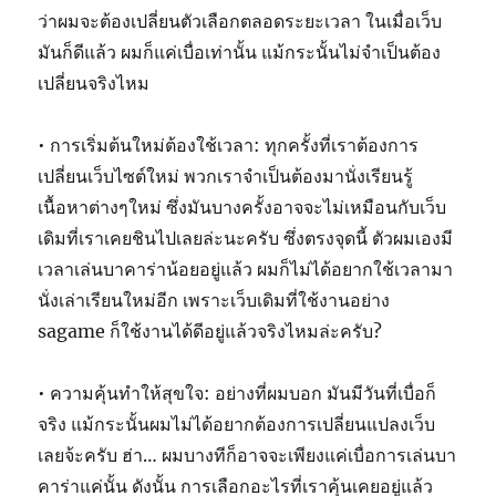
ว่าผมจะต้องเปลี่ยนตัวเลือกตลอดระยะเวลา ในเมื่อเว็บ
มันก็ดีแล้ว ผมก็แค่เบื่อเท่านั้น แม้กระนั้นไม่จำเป็นต้อง
เปลี่ยนจริงไหม
• การเริ่มต้นใหม่ต้องใช้เวลา: ทุกครั้งที่เราต้องการ
เปลี่ยนเว็บไซต์ใหม่ พวกเราจำเป็นต้องมานั่งเรียนรู้
เนื้อหาต่างๆใหม่ ซึ่งมันบางครั้งอาจจะไม่เหมือนกับเว็บ
เดิมที่เราเคยชินไปเลยล่ะนะครับ ซึ่งตรงจุดนี้ ตัวผมเองมี
เวลาเล่นบาคาร่าน้อยอยู่แล้ว ผมก็ไม่ได้อยากใช้เวลามา
นั่งเล่าเรียนใหม่อีก เพราะเว็บเดิมที่ใช้งานอย่าง
sagame ก็ใช้งานได้ดีอยู่แล้วจริงไหมล่ะครับ?
• ความคุ้นทำให้สุขใจ: อย่างที่ผมบอก มันมีวันที่เบื่อก็
จริง แม้กระนั้นผมไม่ได้อยากต้องการเปลี่ยนแปลงเว็บ
เลยจ้ะครับ ฮ่า… ผมบางทีก็อาจจะเพียงแค่เบื่อการเล่นบา
คาร่าแค่นั้น ดังนั้น การเลือกอะไรที่เราคุ้นเคยอยู่แล้ว