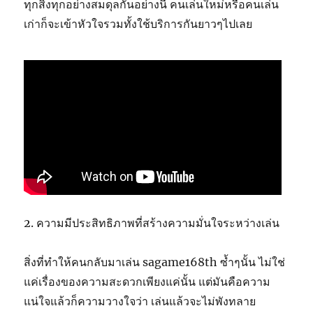
ทุกสิ่งทุกอย่างสมดุลกันอย่างนี้ คนเล่นใหม่หรือคนเล่น
เก่าก็จะเข้าหัวใจรวมทั้งใช้บริการกันยาวๆไปเลย
2. ความมีประสิทธิภาพที่สร้างความมั่นใจระหว่างเล่น
สิ่งที่ทำให้คนกลับมาเล่น sagame168th ซ้ำๆนั้น ไม่ใช่
แค่เรื่องของความสะดวกเพียงแค่นั้น แต่มันคือความ
แน่ใจแล้วก็ความวางใจว่า เล่นแล้วจะไม่พังทลาย