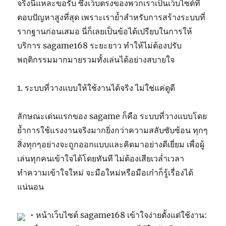
จริงนี่แหละขอรับ ซึ่งเว็บตรงของพวกเราเป็นเว็บไซต์ที่
ตอบปัญหาสูงที่สุด เพราะเราย้ำสำหรับการสร้างระบบที่
รากฐานก่อนเสมอ นี่ก็เลยเป็นข้อได้เปรียบในการให้
บริการ sagame168 ระยะยาว ทำให้ไม่ต้องปรับ
พฤติกรรมมากมายรวมทั้งเล่นได้อย่างสบายใจ
1. ระบบที่วางแบบให้ใช้งานได้จริง ไม่ใช่แค่ดูดี
ลักษณะเด่นแรกของ sagame ก็คือ ระบบที่วางแบบโดย
ย้ำการใช้แรงงานจริงมากยิ่งกว่าความสลับซับซ้อน ทุกๆ
สิ่งทุกๆอย่างจะถูกออกแบบและคิดมาอย่างดีเยี่ยม เพื่อผู้
เล่นทุกคนเข้าใจได้โดยทันที ไม่ต้องเสียเวล่ำเวลา
ทำความเข้าใจใหม่ จะมือใหม่หรือมือเก๋าก็รู้เรื่องได้
แน่นอน
• หน้าเว็บไซต์ sagame168 เข้าใจง่ายตั้งแต่ใช้งาน: