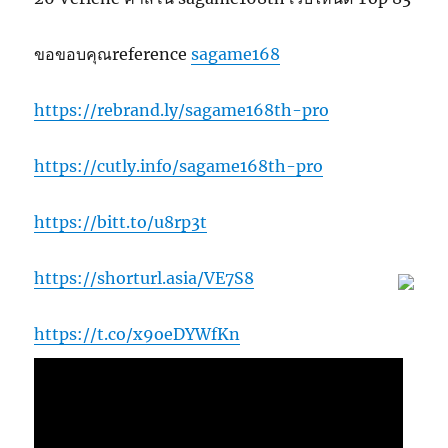
ขอขอบคุณreference
sagame168
https://rebrand.ly/sagame168th-pro
https://cutly.info/sagame168th-pro
https://bitt.to/u8rp3t
https://shorturl.asia/VE7S8
https://t.co/x9oeDYWfKn