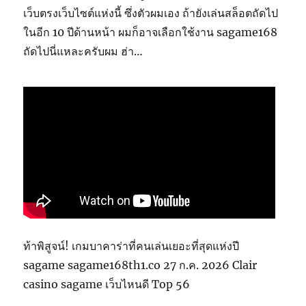
เว็บตรงเว็บไซต์แห่งนี้ ซึ่งตัวผมเอง ถ้ายังเล่นสล็อตถัดไป
ในอีก 10 ปีด้านหน้า ผมก็อาจเลือกใช้งาน sagame168
ถัดไปนี่แหละครับผม ฮ่า…
ท้าพิสูจน์! เกมบาคาร่าที่คนเล่นเยอะที่สุดแห่งปี
sagame sagame168th1.co 27 ก.ค. 2026 Clair
casino sagame เว็บไหนดี Top 56