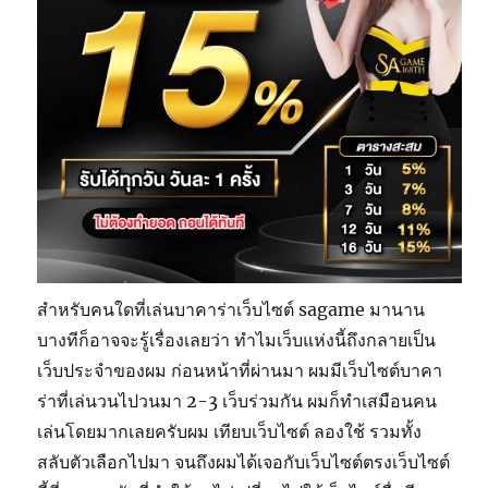
สำหรับคนใดที่เล่นบาคาร่าเว็บไซต์ sagame มานาน
บางทีก็อาจจะรู้เรื่องเลยว่า ทำไมเว็บแห่งนี้ถึงกลายเป็น
เว็บประจำของผม ก่อนหน้าที่ผ่านมา ผมมีเว็บไซต์บาคา
ร่าที่เล่นวนไปวนมา 2-3 เว็บร่วมกัน ผมก็ทำเสมือนคน
เล่นโดยมากเลยครับผม เทียบเว็บไซต์ ลองใช้ รวมทั้ง
สลับตัวเลือกไปมา จนถึงผมได้เจอกับเว็บไซต์ตรงเว็บไซต์