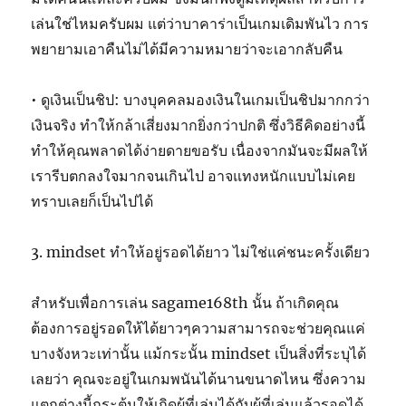
เล่นใช่ไหมครับผม แต่ว่าบาคาร่าเป็นเกมเดิมพันไว การ
พยายามเอาคืนไม่ได้มีความหมายว่าจะเอากลับคืน
• ดูเงินเป็นชิป: บางบุคคลมองเงินในเกมเป็นชิปมากกว่า
เงินจริง ทำให้กล้าเสี่ยงมากยิ่งกว่าปกติ ซึ่งวิธีคิดอย่างนี้
ทำให้คุณพลาดได้ง่ายดายขอรับ เนื่องจากมันจะมีผลให้
เรารีบตกลงใจมากจนเกินไป อาจแทงหนักแบบไม่เคย
ทราบเลยก็เป็นไปได้
3. mindset ทำให้อยู่รอดได้ยาว ไม่ใช่แค่ชนะครั้งเดียว
สำหรับเพื่อการเล่น sagame168th นั้น ถ้าเกิดคุณ
ต้องการอยู่รอดให้ได้ยาวๆความสามารถจะช่วยคุณแค่
บางจังหวะเท่านั้น แม้กระนั้น mindset เป็นสิ่งที่ระบุได้
เลยว่า คุณจะอยู่ในเกมพนันได้นานขนาดไหน ซึ่งความ
แตกต่างนี้กระตุ้นให้เกิดผู้ที่เล่นได้กับผู้ที่เล่นแล้วรอดได้