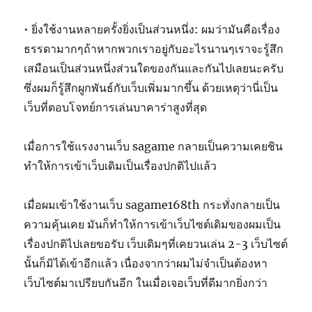
• ยิ่งใช้งานหลายครั้งยิ่งเป็นส่วนหนึ่ง: ผมว่ามันคือเรื่อง
ธรรดามากๆถ้าหากพวกเราอยู่กับอะไรนานๆเราจะรู้สึก
เสมือนเป็นส่วนหนึ่งส่วนใดของกันและกันไปเลยนะครับ
ซึ่งผมก็รู้สึกผูกพันธ์กับเว็บเพิ่มมากขึ้น ด้วยเหตุว่านี่เป็น
เว็บที่ตอบโจทย์การเล่นบาคาร่าสูงที่สุด
เมื่อการใช้แรงงานเว็บ sagame กลายเป็นความเคยชิน
ทำให้การเข้าเว็บเดิมเป็นเรื่องปกติไปแล้ว
เมื่อผมเข้าใช้งานเว็บ sagame168th กระทั่งกลายเป็น
ความคุ้นเคย มันก็ทำให้การเข้าเว็บไซต์เดิมของผมเป็น
เรื่องปกติไปเลยขอรับ เว็บเดิมๆที่เคยวนเล่น 2-3 เว็บไซต์
นั้นก็มิได้เข้าอีกแล้ว เนื่องจากว่าผมไม่จำเป็นต้องหา
เว็บไซต์มาเปรียบกันอีก ในเมื่อเจอเว็บที่ดีมากยิ่งกว่า