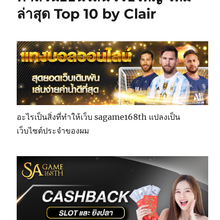
ล่าสุด Top 10 by Clair
อะไรเป็นสิ่งที่ทำให้เว็บ sagame168th แปลงเป็น
เว็บไซต์ประจำของผม