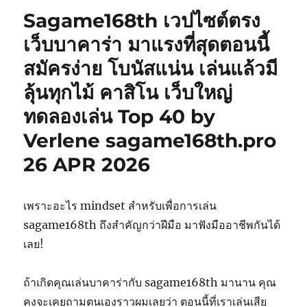
Sagame168th เวปไซต์ตรง
เว็บบาคาร่า มาแรงที่สุดตอนนี้
สมัครง่าย โบนัสแน่น เล่นแล้วมี
ลุ้นทุกไม้ คาสิโน เว็บใหญ่
ทดลองเล่น Top 40 by
Verlene sagame168th.pro
26 APR 2026
เพราะอะไร mindset สำหรับเพื่อการเล่น
sagame168th ถึงสำคัญกว่าฝีมือ มาฟังมืออาชีพกันได้
เลย!
ถ้าเกิดคุณเล่นบาคาร่ากับ sagame168th มานาน คุณ
คงจะเคยถามตนเองราวผมเลยว่า ตอนนี้ที่เราเล่นเสีย