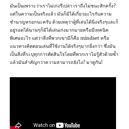
มันเป็นเพราะว่าเราไม่เก่งรึเปล่า เราถึงไม่ชนะสักครั้ง?
แต่ในความเป็นจริงแล้ว มันก็มิได้เกี่ยวอะไรกับความ
ชำนาญหรอกนะครับ ด้วยเหตุว่าผู้ที่เล่นได้นิ่งจริงๆและก็
อยู่รอดได้นานๆก็มิได้เล่นเก่งมากมายหรือมีเทคนิค
พิเศษอะไร แต่ว่าสิ่งที่พวกเขามีก็คือ mindset หรือ
แนวทางคิดตอนเล่นที่ใช้งานได้จริงๆมากยิ่งกว่า ซึ่งมัน
เป็นสิ่งที่ระบุทุกการตัดสินใจโดยที่พวกเราไม่รู้ตัวด้วยซ้ำ
แล้วมันสำคัญกว่าความสามารถยังไง? มาดูกัน!