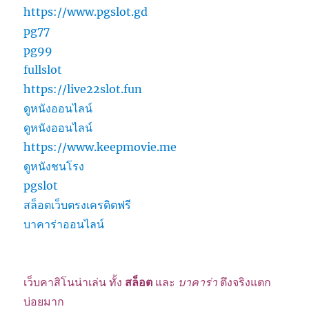
https://www.pgslot.gd
pg77
pg99
fullslot
https://live22slot.fun
ดูหนังออนไลน์
ดูหนังออนไลน์
https://www.keepmovie.me
ดูหนังชนโรง
pgslot
สล็อตเว็บตรงเครดิตฟรี
บาคาร่าออนไลน์
เว็บคาสิโนน่าเล่น ทั้ง
สล็อต
และ
บาคาร่า
ตึงจริงแตก
บ่อยมาก