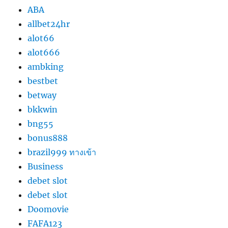
ABA
allbet24hr
alot66
alot666
ambking
bestbet
betway
bkkwin
bng55
bonus888
brazil999 ทางเข้า
Business
debet slot
debet slot
Doomovie
FAFA123