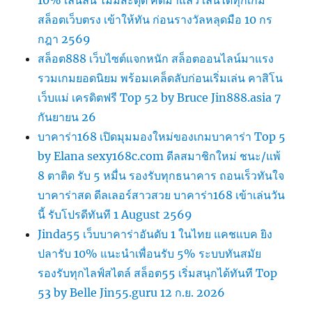
10% เล่นลื่น ไม่มีสะดุด คัดมาแล้ว เล่นได้ทุกเกม
สล็อตเว็บตรง เข้าให้ทัน ก่อนรางวัลหลุดมือ 10 กร
กฎา 2569
สล็อต888 เว็บไซต์แจกหนัก สล็อตออนไลน์มาแรง
รวมเกมยอดนิยม พร้อมเคล็ดลับก่อนเริ่มเล่น คาสิโน
เว็บแม่ เครดิตฟรี Top 52 by Bruce Jin888.asia 7
กันยายน 26
บาคาร่า168 เปิดมุมมองใหม่ของเกมบาคาร่า Top 5
by Elana sexy168c.com ดีลสมาชิกใหม่ ชนะ/แพ้
8 ตาติด รับ 5 หมื่น รองรับทุกธนาคาร ถอนเร็วทันใจ
บาคาร่าสด ดีลเลอร์สาวสวย บาคาร่า168 เข้าเล่นวัน
นี้ รับโปรดีทันที 1 August 2569
Jinda55 เว็บบาคาร่าอันดับ 1 ในไทย แคชแบค ยิง
ปลารับ 10% แนะนำเพื่อนรับ 5% ระบบทันสมัย
รองรับทุกไลฟ์สไตล์ สล็อต55 เริ่มสนุกได้ทันที Top
53 by Belle Jin55.guru 12 ก.ย. 2026