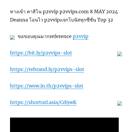
ทางเข้า คาสิโน p2vvip p2vvips.com 8 MAY 2024
Deanna โอนไว p2vvipแจกโบนัสทุกซีซั่น Top 32
ขอขอบคุณมากreference
p2vvip
https://bit.ly/p2vvips-slot
https://rebrand.ly/p2vvips-slot
https://wow.in.th/p2vvips-slot
https://shorturl.asia/Cd9wK