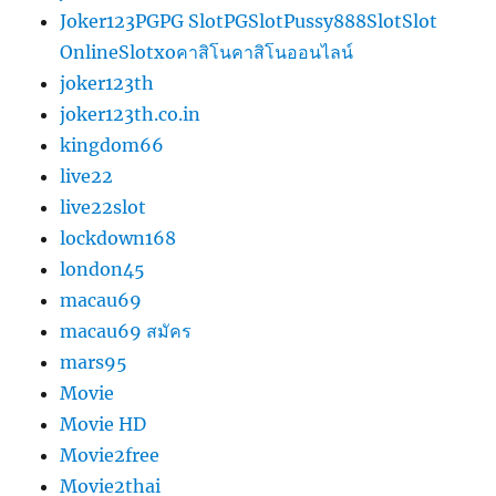
Joker123PGPG SlotPGSlotPussy888SlotSlot
OnlineSlotxoคาสิโนคาสิโนออนไลน์
joker123th
joker123th.co.in
kingdom66
live22
live22slot
lockdown168
london45
macau69
macau69 สมัคร
mars95
Movie
Movie HD
Movie2free
Movie2thai