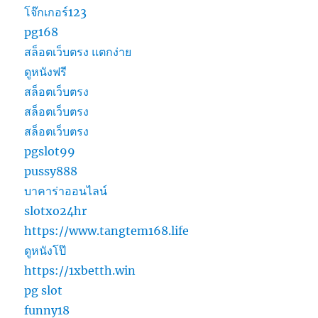
โจ๊กเกอร์123
pg168
สล็อตเว็บตรง แตกง่าย
ดูหนังฟรี
สล็อตเว็บตรง
สล็อตเว็บตรง
สล็อตเว็บตรง
pgslot99
pussy888
บาคาร่าออนไลน์
slotxo24hr
https://www.tangtem168.life
ดูหนังโป๊
https://1xbetth.win
pg slot
funny18