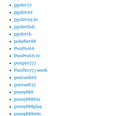
pgslot77
pgslot99
pgslot99.in
pgslotfish
pgslotth
pokebet88
PunPro66
PunPro66.tv
punpro777
PunPro777.work
puntaek66
puntaek77
pussy888
pussy888fun
pussy888play
pussy888win