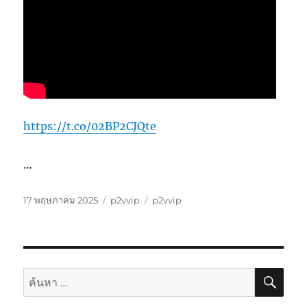
https://t.co/02BP2CJQte
…
เขียน
หมวด
ป้าย
17 พฤษภาคม 2025
p2vvip
p2vvip
เมื่อ
หมู่
กำกับ
ค้นห
ค้นหา: