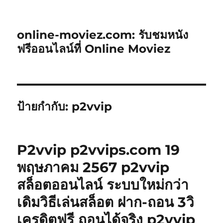
online-moviez.com: รับชมหนัง
ฟรีออนไลน์ที่ Online Moviez
ป้ายกำกับ:
p2vvip
P2vvip p2vvips.com 19
พฤษภาคม 2567 p2vvip
สล็อตออนไลน์ ระบบใหม่กว่า
เดิมวิธีเล่นสล็อต ฝาก-ถอน 3วิ
เครดิตฟรี ถอนได้จริง p2vvip