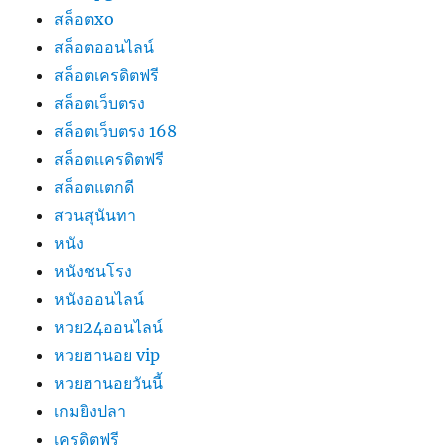
สล็อตxo
สล็อตออนไลน์
สล็อตเครดิตฟรี
สล็อตเว็บตรง
สล็อตเว็บตรง 168
สล็อตเเครดิตฟรี
สล็อตแตกดี
สวนสุนันทา
หนัง
หนังชนโรง
หนังออนไลน์
หวย24ออนไลน์
หวยฮานอย vip
หวยฮานอยวันนี้
เกมยิงปลา
เครดิตฟรี