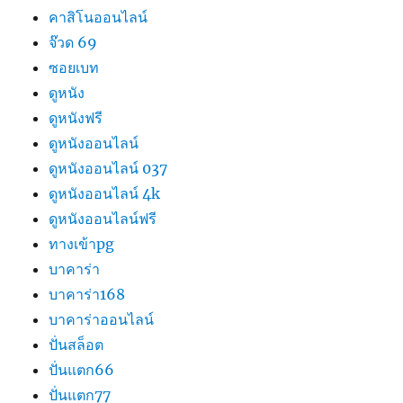
คาสิโนออนไลน์
จ๊วด 69
ซอยเบท
ดูหนัง
ดูหนังฟรี
ดูหนังออนไลน์
ดูหนังออนไลน์ 037
ดูหนังออนไลน์ 4k
ดูหนังออนไลน์ฟรี
ทางเข้าpg
บาคาร่า
บาคาร่า168
บาคาร่าออนไลน์
ปั่นสล็อต
ปั่นแตก66
ปั่นแตก77