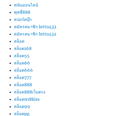
พนันออนไลน์
พุซซี่888
สปอร์ตบุ๊ก
สมัครสมาชิก lotto432
สมัครสมาชิก lotto432
สล็อต
สล็อต168
สล็อต55
สล็อต66
สล็อต666
สล็อต777
สล็อต888
สล็อต888เว็บตรง
สล็อต918kiss
สล็อต99
สล็อตpg