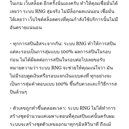
ในเกม เว็บสล็อต อีกครั้งนั่นเองครับ ทำให้คุณเชื่อมั่นได้
เลยว่า ระบบ RNG สุ่มจริง ไม่มีล็อกผลแน่นอน เชื่อมั่น
ได้เลยว่า เว็บไซต์สล็อตตรงที่คุณกำลังใช้บริการนั้นไม่มี
อันตรายแน่นอน
• ทุกการสปินอิสระจากกัน: ระบบ RNG ทำให้การสปิน
แต่ละรอบเป็นการสุ่มแบบ 100% ผลการสปินในรอบ
ก่อน ไม่ได้มีผลต่อการสปินในรอบต่อไปเลยขอรับ
หมายความว่า ระบบ RNG จะช่วยให้คุณแน่ใจว่า มัน
ไม่มีรอบดูดเงินหรือรอบแจกเงินแบบคงที่ ทุกอย่างจะ
เป็นการสุ่มคำตอบแบบ 100% ขึ้นกับดวงและก็วิธีการส
ปินล้วนๆ
• ตัวเลขถูกทำขึ้นตลอดเวลา: ระบบ RNG ไม่ได้ทำการ
สร้างชุดจำนวนแค่เฉพาะตอนที่คุณสปินแค่นั้นครับผม
ระบบจะสร้างชุดตัวเลขออกมาทุกๆมิลลิวินาที ถึงแม้