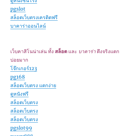
ดูหนังชนโรง
pgslot
สล็อตเว็บตรงเครดิตฟรี
บาคาร่าออนไลน์
เว็บคาสิโนน่าเล่น ทั้ง
สล็อต
และ
บาคาร่า
ตึงจริงแตก
บ่อยมาก
โจ๊กเกอร์123
pg168
สล็อตเว็บตรง แตกง่าย
ดูหนังฟรี
สล็อตเว็บตรง
สล็อตเว็บตรง
สล็อตเว็บตรง
pgslot99