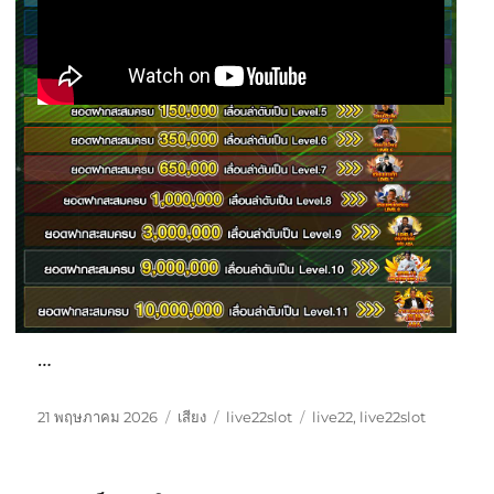
…
เขียน
รูป
หมวด
ป้าย
21 พฤษภาคม 2026
เสียง
live22slot
live22
,
live22slot
เมื่อ
แบบ
หมู่
กำกับ
เรื่อง