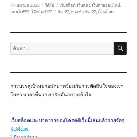
เขียน
รูป
หมวด
17 เมษายน 2025
วีดีโอ
เว็บสล็อต
,
เว็บหนัง
,
เว็บหวยออนไลน์
,
เมื่อ
แบบ
ป้าย
หมู่
แพนด้า555
,
โจ๊กเกอร์123
live22
,
ทางเข้า live22
,
เว็บสล็อต
เรื่อง
กำกับ
ค้นห
ค้นหา:
การบรรลุเป้าหมายมักมาพร้อมกับการตัดสินใจของเรา
ในช่วงเวลาที่พวกเรารับมันอย่างจริงใจ
เว็บสล็อตและบาคาร่าของโครตดีเว็บนี้เล่นแล้วรวยจัดๆ
918kiss