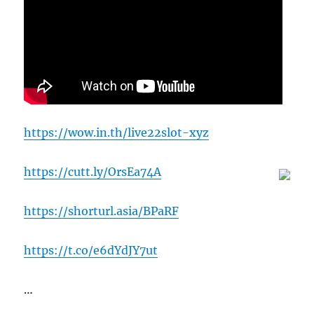
https://wow.in.th/live22slot-xyz
https://cutt.ly/OrsEa74A
https://shorturl.asia/BPaRF
https://t.co/e6dYdJY7ut
…