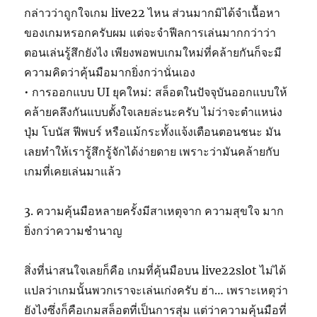
กล่าวว่าถูกใจเกม live22 ไหน ส่วนมากมิได้จำเนื้อหา
ของเกมหรอกครับผม แต่จะจำฟีลการเล่นมากกว่าว่า
ตอนเล่นรู้สึกยังไง เพียงพอพบเกมใหม่ที่คล้ายกันก็จะมี
ความคิดว่าคุ้นมือมากยิ่งกว่านั่นเอง
• การออกแบบ UI ยุคใหม่: สล็อตในปัจจุบันออกแบบให้
คล้ายคลึงกันแบบตั้งใจเลยล่ะนะครับ ไม่ว่าจะตำแหน่ง
ปุ่ม โบนัส ฟีพบร์ หรือแม้กระทั้งแจ้งเตือนตอนชนะ มัน
เลยทำให้เรารู้สึกรู้จักได้ง่ายดาย เพราะว่ามันคล้ายกับ
เกมที่เคยเล่นมาแล้ว
3. ความคุ้นมือหลายครั้งมีสาเหตุจาก ความสุขใจ มาก
ยิ่งกว่าความชำนาญ
สิ่งที่น่าสนใจเลยก็คือ เกมที่คุ้นมือบน live22slot ไม่ได้
แปลว่าเกมนั้นพวกเราจะเล่นเก่งครับ ฮ่า… เพราะเหตุว่า
ยังไงซึ่งก็คือเกมสล็อตที่เป็นการสุ่ม แต่ว่าความคุ้นมือที่