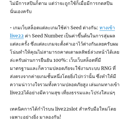
ไม่มีการสปินก็ตาม แต่ว่าจะถูกใช้ก็เมื่อมีการกดสปิน
นั่นเองครับ
• เกมเว็บสล็อตแต่ละเกมใช้ค่า Seed ต่างกัน:
ทางเข้า
live22
ค่า Seed Number เป็นค่าขึ้นต้นในการสุ่มผล
แต่ละครั้ง ซึ่งแต่ละเกมจะตั้งค่าเอาไว้ต่างกันเลยครับผม
โน่นทำให้คุณไม่สามารถคาดเดาผลลัพธ์ล่วงหน้าได้เลย
ล่ะครับผ่านการยืนยัน 100%: เว็บเว็บสล็อตที่มี
มาตรฐานและก็ความปลอดภัยจะใช้งานระบบ RNG ที่
ส่งตรงจากค่ายเกมชั้นหนึ่งโดยยิ่งไปกว่านั้น ซึ่งทำให้มี
ความน่าวางใจรวมทั้งความปลอดภัยสูง เล่นเกมทางเข้า
live22ได้อย่างมีความสุข เที่ยงธรรมและโปร่งใสแน่ๆ
เทคนิคการได้กำไรบน live22slot สำหรับมือใหม่โดย
เฉพาะอย่างยิ่ง มาลองกัน!