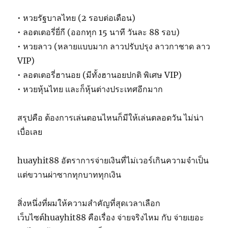
• หวยรัฐบาลไทย (2 รอบต่อเดือน)
• ลอตเตอรี่ยี่กี (ออกทุก 15 นาที วันละ 88 รอบ)
• หวยลาว (หลายแบบมาก ลาวปรับปรุง ลาวกาชาด ลาว
VIP)
• ลอตเตอรี่ฮานอย (มีทั้งฮานอยปกติ พิเศษ VIP)
• หวยหุ้นไทย และก็หุ้นต่างประเทศอีกมาก
สรุปคือ ต้องการเล่นตอนไหนก็มีให้เล่นตลอดวัน ไม่น่า
เบื่อเลย
huayhit88 อัตราการจ่ายเงินที่ไม่เวอร์เกินความจำเป็น
แต่ขวานผ่าซากทุกบาททุกเงิน
สิ่งหนึ่งที่ผมให้ความสำคัญที่สุดเวลาเลือก
เว็บไซต์huayhit88 คือเรื่อง จ่ายจริงไหม กับ จ่ายเยอะ