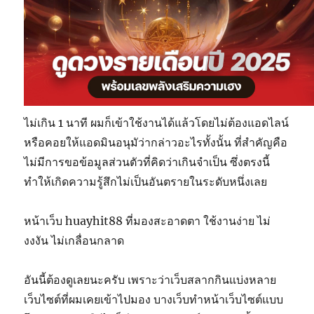
ไม่เกิน 1 นาที ผมก็เข้าใช้งานได้แล้วโดยไม่ต้องแอดไลน์
หรือคอยให้แอดมินอนุมัว่ากล่าวอะไรทั้งนั้น ที่สำคัญคือ
ไม่มีการขอข้อมูลส่วนตัวที่คิดว่าเกินจำเป็น ซึ่งตรงนี้
ทำให้เกิดความรู้สึกไม่เป็นอันตรายในระดับหนึ่งเลย
หน้าเว็บ huayhit88 ที่มองสะอาดตา ใช้งานง่าย ไม่
งงงัน ไม่เกลื่อนกลาด
อันนี้ต้องดูเลยนะครับ เพราะว่าเว็บสลากกินแบ่งหลาย
เว็บไซต์ที่ผมเคยเข้าไปมอง บางเว็บทำหน้าเว็บไซต์แบบ