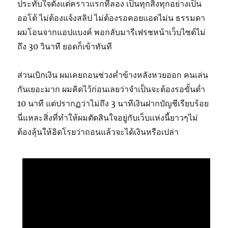
ประทับใจตั้งแต่คราวแรกที่ลอง เป็นทุกสิ่งทุกอย่างเป็น
ออโต้ ไม่ต้องแจ้งสลิป ไม่ต้องรอคอยแอดไม่น ธรรมดา
ผมโอนจากแอปแบงค์ พอกลับมารีเฟรชหน้าเว็บไซต์ไม่
ถึง 30 วินาที ยอดก็เข้าทันที
ส่วนเบิกเงิน ผมเคยถอนช่วงค่ำข้างหลังหวยออก คนเล่น
กันเยอะมาก ผมคิดไว้ก่อนเลยว่าจำเป็นจะต้องรอขั้นต่ำ
10 นาที แต่ปรากฏว่าไม่ถึง 3 นาทีเงินฝากบัญชีเรียบร้อย
นี่แหละสิ่งที่ทำให้ผมตัดสินใจอยู่กับเว็บแห่งนี้ยาวๆไม่
ต้องลุ้นให้อิดโรยว่าถอนแล้วจะได้เงินหรือเปล่า