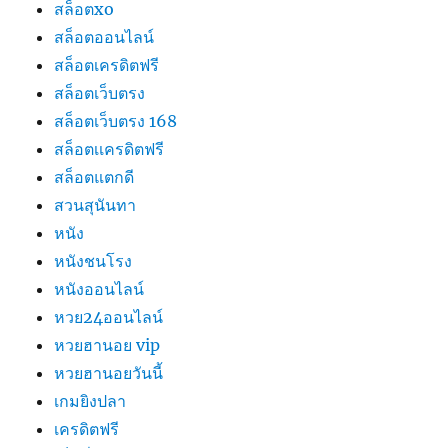
สล็อตxo
สล็อตออนไลน์
สล็อตเครดิตฟรี
สล็อตเว็บตรง
สล็อตเว็บตรง 168
สล็อตเเครดิตฟรี
สล็อตแตกดี
สวนสุนันทา
หนัง
หนังชนโรง
หนังออนไลน์
หวย24ออนไลน์
หวยฮานอย vip
หวยฮานอยวันนี้
เกมยิงปลา
เครดิตฟรี