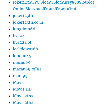
Joker123PGPG SlotPGSlotPussy888SlotSlot
OnlineSlotxoคาสิโนคาสิโนออนไลน์
joker123th
joker123th.co.in
kingdom66
live22
live22slot
lockdown168
london45
macau69
macau69 สมัคร
mars95
Movie
Movie HD
Movie2free
Movie2thai