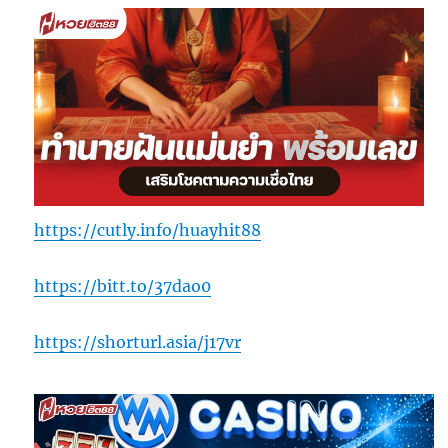
https://cutly.info/huayhit88
https://bitt.to/37dao0
https://shorturl.asia/j17vr