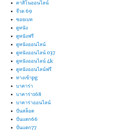
คาสิโนออนไลน์
จ๊วด 69
ซอยเบท
ดูหนัง
ดูหนังฟรี
ดูหนังออนไลน์
ดูหนังออนไลน์ 037
ดูหนังออนไลน์ 4k
ดูหนังออนไลน์ฟรี
ทางเข้าpg
บาคาร่า
บาคาร่า168
บาคาร่าออนไลน์
ปั่นสล็อต
ปั่นแตก66
ปั่นแตก77