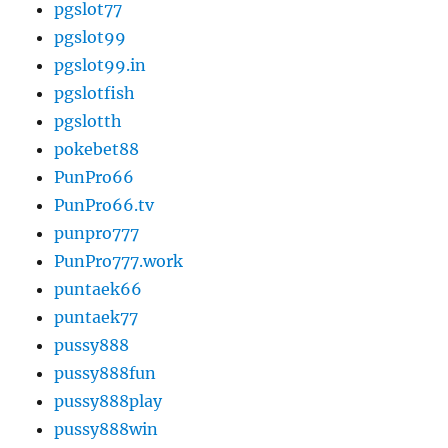
pgslot77
pgslot99
pgslot99.in
pgslotfish
pgslotth
pokebet88
PunPro66
PunPro66.tv
punpro777
PunPro777.work
puntaek66
puntaek77
pussy888
pussy888fun
pussy888play
pussy888win