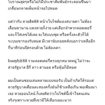
โบราณสุดๆหรือไม่ก็มีประชาสัมพันธ์กระดอนขึ้นมา
เกลื่อนกลาดเต็มหน้าจอไปหมด
แต่ว่ากับ หวยฮิต88 หน้าเว็บไซต์มองสบายตา ไม่ต้อง
เลื่อนหานาน แทงหวยก็ง่าย แค่เลือกจำพวกลอตเตอรี่
และก็ใส่เลขได้เลย จะใส่แบบชุด หรือครั้งละตัวก็ได้
ระบบเขารองรับหมด มีเวลานับถอยหลังบอกว่าเหลืออีก
กี่นาทีก่อนปิดรอบด้วย ไม่ต้องเดา
huayhit88 รวมลอตเตอรี่ครบทุกหมวดหมู่ ไม่ว่าจะ
สายรัฐบาล ยี่กี ลาว ฮานอย หรือหุ้นก็มีหมด
ผมเป็นคนชอบเล่นหลายแบบขอรับ เป็นถ้าเกิดให้รอแค่
หวยรัฐบาลเดือนละสองครั้งมันก็ช้าเหลือเกิน พอเพียงมา
เจอ หวยออนไลน์ ก็เลยคิดว่าเว็บไซต์นี้เข้าใจคนเล่น
จริงๆเพราะหวยที่เขามีให้เลือกเยอะมาก