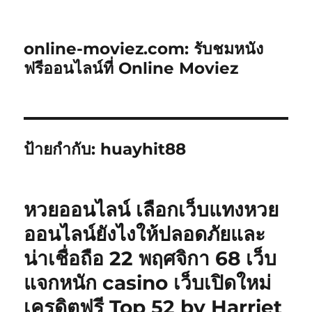
online-moviez.com: รับชมหนัง
ฟรีออนไลน์ที่ Online Moviez
ป้ายกำกับ:
huayhit88
หวยออนไลน์ เลือกเว็บแทงหวย
ออนไลน์ยังไงให้ปลอดภัยและ
น่าเชื่อถือ 22 พฤศจิกา 68 เว็บ
แจกหนัก casino เว็บเปิดใหม่
เครดิตฟรี Top 52 by Harriet