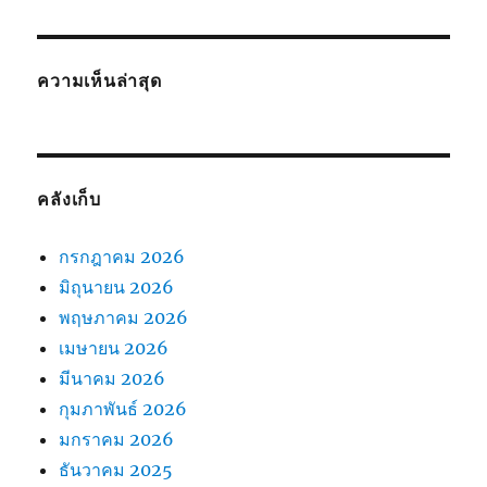
ความเห็นล่าสุด
คลังเก็บ
กรกฎาคม 2026
มิถุนายน 2026
พฤษภาคม 2026
เมษายน 2026
มีนาคม 2026
กุมภาพันธ์ 2026
มกราคม 2026
ธันวาคม 2025