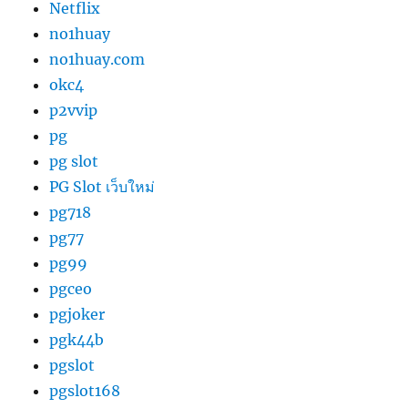
Netflix
no1huay
no1huay.com
okc4
p2vvip
pg
pg slot
PG Slot เว็บใหม่
pg718
pg77
pg99
pgceo
pgjoker
pgk44b
pgslot
pgslot168