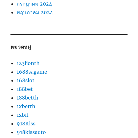
กรกฎาคม 2024
พฤษภาคม 2024
หมวดหมู่
123lionth
1688sagame
168slot
188bet
188betth
1xbetth
1xbit
918Kiss
918kissauto