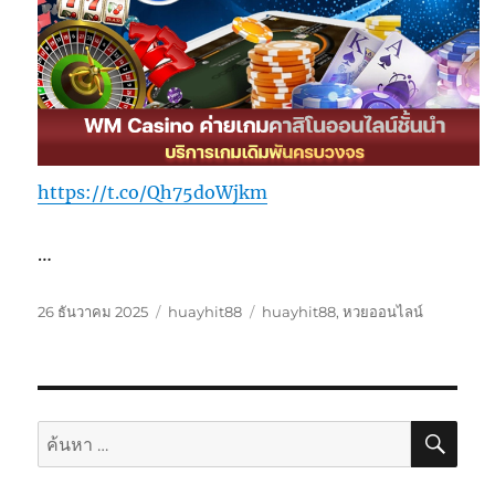
https://t.co/Qh75doWjkm
…
เขียน
หมวด
ป้าย
26 ธันวาคม 2025
huayhit88
huayhit88
,
หวยออนไลน์
เมื่อ
หมู่
กำกับ
ค้นห
ค้นหา: