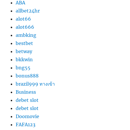
ABA
allbet24hr
alot66
alot666
ambking
bestbet
betway
bkkwin
bng55
bonus888
brazil999 ทางเข้า
Business
debet slot
debet slot
Doomovie
FAFA123