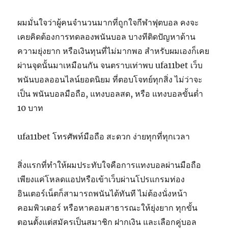
ผมมั่นใจว่าผู้คนจำนวนมากที่ถูกใจกีฬาฟุตบอล คงจะ
เคยคิดต้องการทดลองพนันบอล บางทีติดปัญหาด้าน
ความยุ่งยาก หรือเงินทุนที่ไม่มากพอ สำหรับผมเองก็เคย
ผ่านจุดนั้นมาเหมือนกัน จนตราบเท่าพบ ufa11bet เว็บ
พนันบอลออนไลน์ยอดนิยม ที่ตอบโจทย์ทุกสิ่ง ไม่ว่าจะ
เป็น พนันบอลมือถือ, แทงบอลสด, หรือ แทงบอลขั้นต่ำ
10 บาท
ufa11bet โทรศัพท์มือถือ สะดวก ง่ายทุกที่ทุกเวลา
สิ่งแรกที่ทำให้ผมประทับใจคือการแทงบอลผ่านมือถือ
เพียงแค่โหลดแอปหรือเข้าเว็บผ่านโปรแกรมท่อง
อินเตอร์เน็ตก็สามารถพนันได้ทันที ไม่ต้องนั่งหน้า
คอมพิวเตอร์ หรือหาคอมสาธารณะให้ยุ่งยาก ทุกขั้น
ตอนตั้งแต่สมัครเป็นสมาชิก ฝากเงิน และเลือกคู่บอล