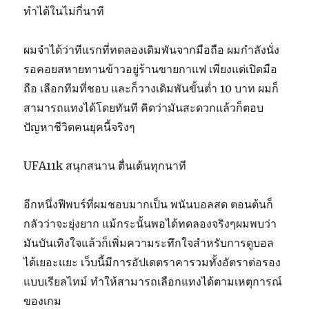
ทำได้ในไม่กี่นาที
ผมจำได้ว่าทีแรกที่ทดลองเดิมพันจากมือถือ ผมกำลังนั่ง
รอคอยสหายทานข้าวอยู่ร้านขายกาแฟ เพียงแต่เปิดมือ
ถือ เลือกทีมที่ชอบ และก็วางเดิมพันขั้นต่ำ 10 บาท ผมก็
สามารถแทงได้โดยทันที คิดว่ามันสะดวกแล้วก็ตอบ
ปัญหาชีวิตคนยุคนี้จริงๆ
UFA11k สนุกสนาน ตื่นเต้นทุกนาที
อีกหนึ่งฟีพบร์ที่ผมชอบมากเป็น พนันบอลสด ตอนต้นก็
กลัวว่าจะยุ่งยาก แม้กระนั้นพอได้ทดลองจริงๆผมพบว่า
มันบันเทิงใจแล้วก็เพิ่มความระทึกใจสำหรับการดูบอล
ได้เยอะแยะ เว็บนี้มีการอัปเดตราคารวมทั้งอัตราต่อรอง
แบบเรียลไทม์ ทำให้สามารถเลือกแทงได้ตามเหตุการณ์
ของเกม