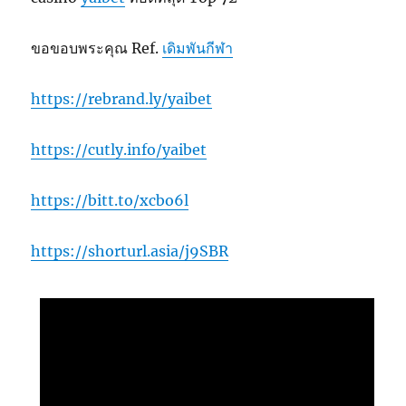
ขอขอบพระคุณ Ref.
เดิมพันกีฬา
https://rebrand.ly/yaibet
https://cutly.info/yaibet
https://bitt.to/xcbo6l
https://shorturl.asia/j9SBR