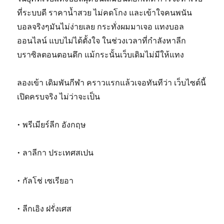
ที่ระบบดี ราคาน้ำสวย ไม่คดโกง และเข้าใจคนพนัน
บอลจริงๆมันไม่ง่ายเลย กระทั่งผมมาเจอ แทงบอล
ออนไลน์ แบบไม่ได้ตั้งใจ ในช่วงเวลาที่กำลังหาลีก
บราซิลตอนตอนดึก แม้กระนั้นเว็บเดิมไม่มีให้แทง
ลองเข้า เดิมพันกีฬา คราวแรกแล้วเจอทันทีว่า เว็บไซต์นี้
เปิดครบจริง ไม่ว่าจะเป็น
• พรีเมียร์ลีก อังกฤษ
• ลาลีกา ประเทศสเปน
• กัลโช่ เซเรียอา
• ลีกเอิง ฝรั่งเศส