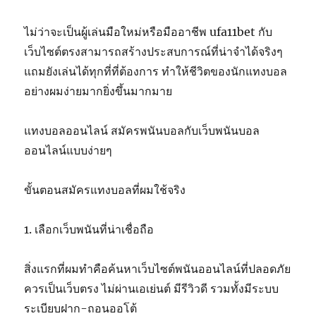
ไม่ว่าจะเป็นผู้เล่นมือใหม่หรือมืออาชีพ ufa11bet กับ
เว็บไซต์ตรงสามารถสร้างประสบการณ์ที่น่าจำได้จริงๆ
แถมยังเล่นได้ทุกที่ที่ต้องการ ทำให้ชีวิตของนักแทงบอล
อย่างผมง่ายมากยิ่งขึ้นมากมาย
แทงบอลออนไลน์ สมัครพนันบอลกับเว็บพนันบอล
ออนไลน์แบบง่ายๆ
ขั้นตอนสมัครแทงบอลที่ผมใช้จริง
1. เลือกเว็บพนันที่น่าเชื่อถือ
สิ่งแรกที่ผมทำคือค้นหาเว็บไซต์พนันออนไลน์ที่ปลอดภัย
ควรเป็นเว็บตรง ไม่ผ่านเอเย่นต์ มีรีวิวดี รวมทั้งมีระบบ
ระเบียบฝาก-ถอนออโต้