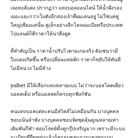
เจอหงส์แดง ปรากฏว่า แทงบอลออนไลน์ ให้น้ำฝั่งรอง
เยอะแยะกว่าเว็บดังอีกสองเจ้าที่ผมเล่นอยู่ ไม่ใช่แค่คู่
ใหญ่เพียงแค่นั้น คู่เล็กอย่างลีกโคลอมเบียหรือประเทศ
โปแลนด์ก็ตีราคาให้น่าดึงดูด
ที่สำคัญเป็น ราคาน้ำปรับไวตามเกมจริง ดังเช่นว่ามี
ใบแดงเกิดขึ้น หรือเปลี่ยนแทคติก ราคาก็ขยับให้ทันที
ไม่มีหน่วง ไม่มีค้าง
yaibet มีให้เลือกแทงหลายแบบ ไม่ว่าจะบอลโดดเดี่ยว
บอลสเต็ป หรือบอลสดก็ครบทุกฟังก์ชัน
คนแทงบอลแต่ละคนมีสไตล์ไม่เหมือนกัน บางบุคคล
ชอบเน้นลำพัง บางบุคคลชอบจัดชุดลุ้นคูณหลายเท่า
เดิมพันกีฬา ตอบโจทย์ทั้งคู่กรุ๊ปเจริญมาก เพราะมีระบบ
ระเบียบที่ยืดหยุ่นแล้วก็ครอบคลุมการแทงทุกแบบ