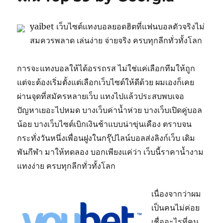
yaibet เว็บไซต์แทงบอลยอดฮิตที่แฟนบอลตัวจริงไม่
สมควรพลาด เล่นง่าย จ่ายจริง ครบทุกลีกทั่วทั้งโลก
การจะแทงบอลให้ได้อรรถรส ไม่ใช่แค่เลือกทีมให้ถูก
แต่จะต้องเริ่มตั้งแต่เลือกเว็บไซต์ให้ดีด้วย ผมเองก็เคย
ผ่านจุดที่สมัครหลายเว็บ แทงไปแล้วประสบพบเจอ
ปัญหาเยอะไปหมด บางเว็บค่าน้ำห่วย บางเว็บเปิดคู่บอล
น้อย บางเว็บไซต์เบิกเงินช้าแบบน่าขุ่นเคือง ตราบจน
กระทั่งวันหนึ่งเพื่อนฝูงในกรุ๊ปไลน์บอลส่งลิงก์เว็บ เดิม
พันกีฬา มาให้ทดลอง บอกเพียงแค่ว่า เว็บนี้ราคาน้ำงาม
แทงง่าย ครบทุกลีกทั่วทั้งโลก
เนื่องจากว่าผม
เป็นคนไม่ค่อย
เชื่ออะไรที่คน