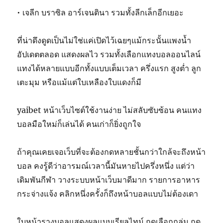
• เจลีก บราซิล อาร์เจนตินา รวมทั้งลีกเล็กอีกเยอะ
ที่น่าดึงดูดเป็นไม่ใช่แค่เปิดไว้เฉยๆแม้กระนั้นแพงน้ำ
อัปเดตตลอด แสดงผลไว รวมทั้งเลือกแทงบอลออนไลน์
แทงได้หลายแบบอีกทั้งแบบเต็มเวลา ครึ่งแรก สูงต่ำ ลูก
เตะมุม หรือแม้แต่ใบเหลืองใบแดงก็มี
yaibet หน้าเว็บไซต์ใช้งานง่าย ไม่สลับซับซ้อน คนแทง
บอลมือใหม่ก็เล่นได้ คนเก่าก็ยิ่งถูกใจ
ถ้าคุณเคยเจอเว็บที่จะต้องกดหลายชั้นกว่าใกล้จะถึงหน้า
บอล คงรู้ดีว่าอารมณ์เวลานี้มันหายไปครึ่งหนึ่ง แต่ว่า
เดิมพันกีฬา วางระบบหน้าเว็บมาดีมาก รายการอาหาร
กระจ่างแจ้ง คลิกหนึ่งครั้งก็ถึงหน้าบอลแบบไม่ต้องเดา
ใบหน้ารางบอลแสดงผลแบบเรียลไทม์ กดเลือกกลุ่ม กด