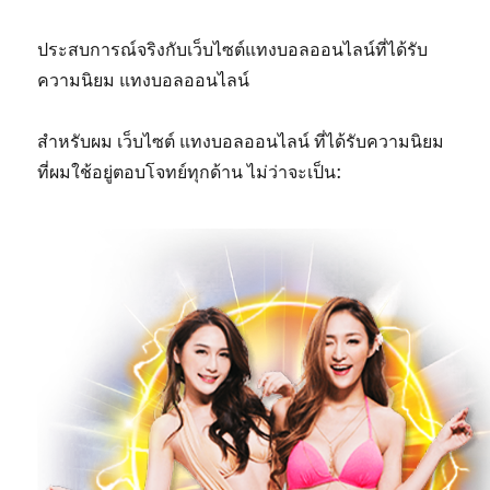
ประสบการณ์จริงกับเว็บไซต์แทงบอลออนไลน์ที่ได้รับ
ความนิยม แทงบอลออนไลน์
สำหรับผม เว็บไซต์ แทงบอลออนไลน์ ที่ได้รับความนิยม
ที่ผมใช้อยู่ตอบโจทย์ทุกด้าน ไม่ว่าจะเป็น: