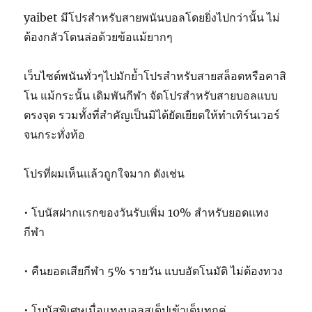
yaibet มีโปรสำหรับสายพนันบอลโดยยิ่งไปกว่านั้น ไม่
ต้องกลัวโดนล่อด้วยข้อแม้ยากๆ
เว็บไซต์พนันทั่วๆไปมักย้ำโปรสำหรับสายสล็อตหรือคาสิ
โน แม้กระนั้น เดิมพันกีฬา จัดโปรสำหรับสายบอลแบบ
ตรงจุด รวมทั้งที่สำคัญเป็นมิได้ยัดเยียดให้ทำเทิร์นเวอร์
จนกระทั่งท้อ
โปรที่ผมเห็นแล้วถูกใจมาก ดังเช่น
• โบนัสฝากแรกของวันรับเพิ่ม 10% สำหรับยอดแทง
กีฬา
• คืนยอดเสียกีฬา 5% รายวัน แบบอัตโนมัติ ไม่ต้องทวง
• โบนัสพิเศษเมื่อแทงบอลสเต็ปเข้าเต็มทุกคู่