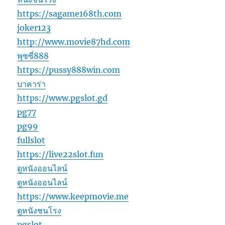
https://sagame168th.com
joker123
http://www.movie87hd.com
พุซซี่888
https://pussy888win.com
บาคาร่า
https://www.pgslot.gd
pg77
pg99
fullslot
https://live22slot.fun
ดูหนังออนไลน์
ดูหนังออนไลน์
https://www.keepmovie.me
ดูหนังชนโรง
pgslot