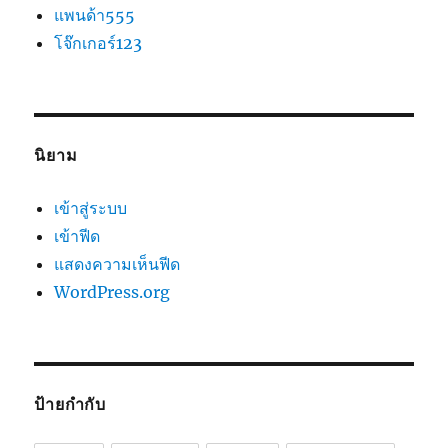
แพนด้า555
โจ๊กเกอร์123
นิยาม
เข้าสู่ระบบ
เข้าฟีด
แสดงความเห็นฟีด
WordPress.org
ป้ายกำกับ