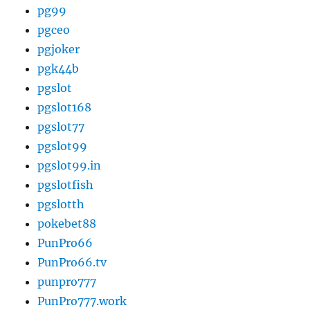
pg99
pgceo
pgjoker
pgk44b
pgslot
pgslot168
pgslot77
pgslot99
pgslot99.in
pgslotfish
pgslotth
pokebet88
PunPro66
PunPro66.tv
punpro777
PunPro777.work