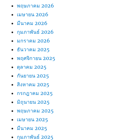
พฤษภาคม 2026
เมษายน 2026
มีนาคม 2026
กุมภาพันธ์ 2026
มกราคม 2026
ธันวาคม 2025
พฤศจิกายน 2025
ตุลาคม 2025
กันยายน 2025
สิงหาคม 2025
กรกฎาคม 2025
มิถุนายน 2025
พฤษภาคม 2025
เมษายน 2025
มีนาคม 2025
กุมภาพันธ์ 2025