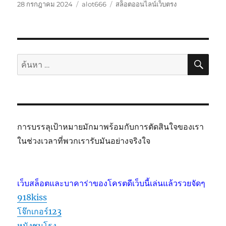
เขียน
หมวด
ป้าย
28 กรกฎาคม 2024
alot666
สล็อตออนไลน์เว็บตรง
เมื่อ
หมู่
กำกับ
ค้นห
ค้นหา:
การบรรลุเป้าหมายมักมาพร้อมกับการตัดสินใจของเรา
ในช่วงเวลาที่พวกเรารับมันอย่างจริงใจ
เว็บสล็อตและบาคาร่าของโครตดีเว็บนี้เล่นแล้วรวยจัดๆ
918kiss
โจ๊กเกอร์123
หนังชนโรง