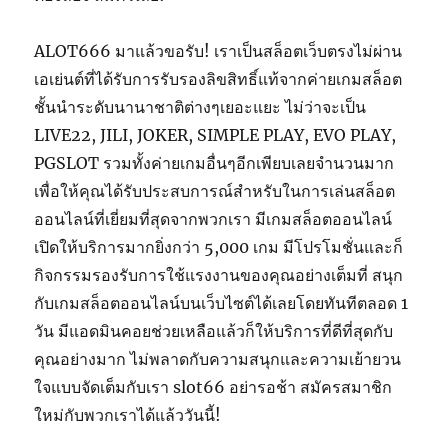
ALOT666 มาแล้วขอรับ! เราเป็นสล็อตเว็บตรงไม่ผ่าน
เอเย่นต์ที่ได้รับการรับรองลิขสิทธิ์แท้จากค่ายเกมสล็อต
ชั้นนำระดับนานาชาติต่างๆเยอะแยะ ไม่ว่าจะเป็น
LIVE22, JILI, JOKER, SIMPLE PLAY, EVO PLAY,
PGSLOT รวมทั้งค่ายเกมอื่นๆอีกเพียบเลยจำนวนมาก
เพื่อให้คุณได้รับประสบการณ์สำหรับในการเล่นสล็อต
ออนไลน์ที่เยี่ยมที่สุดจากพวกเรา มีเกมสล็อตออนไลน์
เปิดให้บริการมากยิ่งกว่า 5,000 เกม มีโปรโมชั่นและก็
กิจกรรมรองรับการใช้แรงงานของคุณอย่างเต็มที่ สนุก
กับเกมสล็อตออนไลน์บนเว็บไซต์ได้เลยโดยทันทีตลอด 1
วัน มีแอดมินคอยช่วยเหลือแล้วก็ให้บริการที่ดีที่สุดกับ
คุณอย่างมาก ไม่พลาดกับความสนุกและความเย้ายวน
ใจแบบจัดเต็มกับเรา slot66 อย่ารอช้า สมัครสมาชิก
ใหม่กับพวกเราได้แล้ววันนี้!