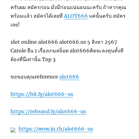
ครับผม สมัครก่อน มั่งมีก่อนแน่นอนนะครับ ถ้าหากคุณ
พร้อมแล้ว สมัครได้เลยที่
ALOT666
แค่นั้นครับ สมัคร
เลย!
slot online alot666 alot666.us 5 สิงหา 2567
Carole ยืน 1 เรื่องเกมสล็อต alot666คิดจะลงทุนทั้งที
ต้องที่นี่เท่านั้น Top 3
ขอขอบคุณreference
alot666
https://bit.ly/alot666-us
https://rebrand.ly/alot666-us
https://wow.in.th/alot666-us