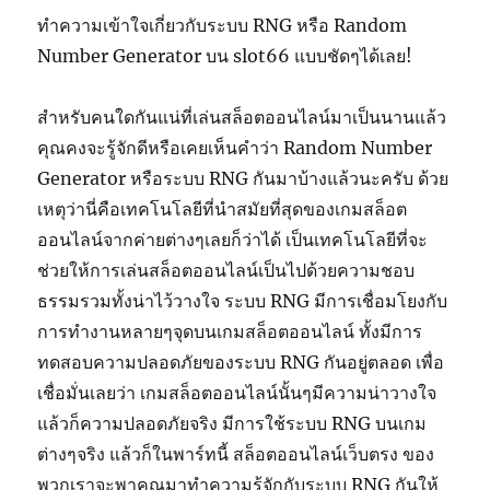
ทำความเข้าใจเกี่ยวกับระบบ RNG หรือ Random
Number Generator บน slot66 แบบชัดๆได้เลย!
สำหรับคนใดกันแน่ที่เล่นสล็อตออนไลน์มาเป็นนานแล้ว
คุณคงจะรู้จักดีหรือเคยเห็นคำว่า Random Number
Generator หรือระบบ RNG กันมาบ้างแล้วนะครับ ด้วย
เหตุว่านี่คือเทคโนโลยีที่นำสมัยที่สุดของเกมสล็อต
ออนไลน์จากค่ายต่างๆเลยก็ว่าได้ เป็นเทคโนโลยีที่จะ
ช่วยให้การเล่นสล็อตออนไลน์เป็นไปด้วยความชอบ
ธรรมรวมทั้งน่าไว้วางใจ ระบบ RNG มีการเชื่อมโยงกับ
การทำงานหลายๆจุดบนเกมสล็อตออนไลน์ ทั้งมีการ
ทดสอบความปลอดภัยของระบบ RNG กันอยู่ตลอด เพื่อ
เชื่อมั่นเลยว่า เกมสล็อตออนไลน์นั้นๆมีความน่าวางใจ
แล้วก็ความปลอดภัยจริง มีการใช้ระบบ RNG บนเกม
ต่างๆจริง แล้วก็ในพาร์ทนี้ สล็อตออนไลน์เว็บตรง ของ
พวกเราจะพาคุณมาทำความรู้จักกับระบบ RNG กันให้