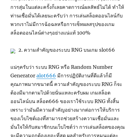
การสุ่มในแต่ละครั้งก็เลยคาดการณ์ผลลัพธ์ไม่ได้ ทำให้
ท่านเชื่อมั่นได้เลยนะครับว่า การเล่นสล็อตออนไลน์กับ
พวกเราไม่มีการฉ้อฉลหรือการเซ็ทผลสรุปของเกม
สล็อตออนไลน์ต่างๆอย่างแน่แท้ 100%
2. ความสำคัญของระบบ RNG บนเกม slot66
แน่ๆครับว่า ระบบ RNG หรือ Random Number
Generator
alot666
มีการปฏิบัติงานที่ดีแล้วก็มี
คุณภาพมากขนาดนี้ ความสำคัญของระบบ RNG ก็จะ
ต้องมีมากตามไปด้วยนั่นแหละครับผม เกมสล็อต
ออนไลน์บน สล็อต666 ของเราใช้ระบบ RNG ทั้งสิ้น
เพราะว่ามันมีความสำคัญอย่างมากต่อการให้บริการ
ของเว็บไซต์เองที่สามารถช่วยสร้างความเชื่อมั่นและ
มั่นใจให้กับสมาชิกบนเว็บไซต์ว่า การเล่นสล็อตของคุณ
จะมีความถูกต้องเยอะที่สุด ผลสำหรับการหมุนแต่ละ