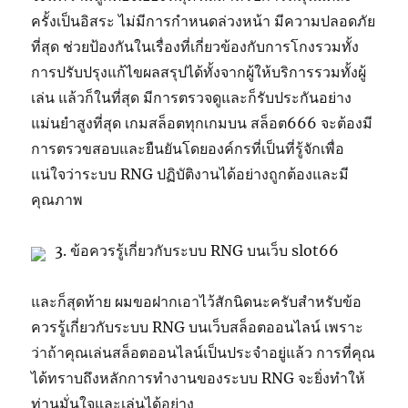
ครั้งเป็นอิสระ ไม่มีการกำหนดล่วงหน้า มีความปลอดภัย
ที่สุด ช่วยป้องกันในเรื่องที่เกี่ยวข้องกับการโกงรวมทั้ง
การปรับปรุงแก้ไขผลสรุปได้ทั้งจากผู้ให้บริการรวมทั้งผู้
เล่น แล้วก็ในที่สุด มีการตรวจดูและก็รับประกันอย่าง
แม่นยำสูงที่สุด เกมสล็อตทุกเกมบน สล็อต666 จะต้องมี
การตรวขสอบและยืนยันโดยองค์กรที่เป็นที่รู้จักเพื่อ
แน่ใจว่าระบบ RNG ปฏิบัติงานได้อย่างถูกต้องและมี
คุณภาพ
3. ข้อควรรู้เกี่ยวกับระบบ RNG บนเว็บ slot66
และก็สุดท้าย ผมขอฝากเอาไว้สักนิดนะครับสำหรับข้อ
ควรรู้เกี่ยวกับระบบ RNG บนเว็บสล็อตออนไลน์ เพราะ
ว่าถ้าคุณเล่นสล็อตออนไลน์เป็นประจำอยู่แล้ว การที่คุณ
ได้ทราบถึงหลักการทำงานของระบบ RNG จะยิ่งทำให้
ท่านมั่นใจและเล่นได้อย่าง