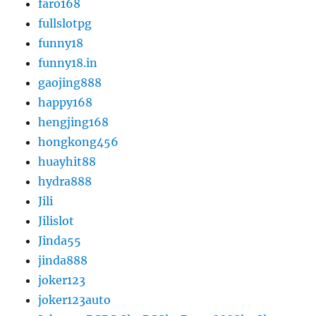
faro168
fullslotpg
funny18
funny18.in
gaojing888
happy168
hengjing168
hongkong456
huayhit88
hydra888
Jili
Jilislot
Jinda55
jinda888
joker123
joker123auto