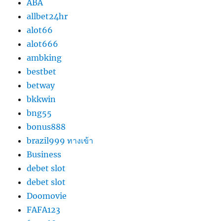
ABA
allbet24hr
alot66
alot666
ambking
bestbet
betway
bkkwin
bng55
bonus888
brazil999 ทางเข้า
Business
debet slot
debet slot
Doomovie
FAFA123