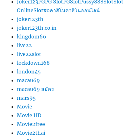
Joker123PGPG SlotPGSlotPussy888SlotSlot
OnlineSlotxoคาสิโนคาสิโนออนไลน์
joker123th
joker123th.co.in
kingdom66
live22
live22slot
lockdown168
london45
macau69
macau69 สมัคร
mars95
Movie
Movie HD
Movie2free
Movie2thai