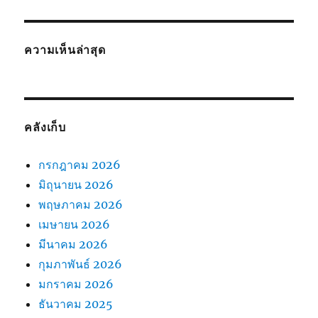
ความเห็นล่าสุด
คลังเก็บ
กรกฎาคม 2026
มิถุนายน 2026
พฤษภาคม 2026
เมษายน 2026
มีนาคม 2026
กุมภาพันธ์ 2026
มกราคม 2026
ธันวาคม 2025