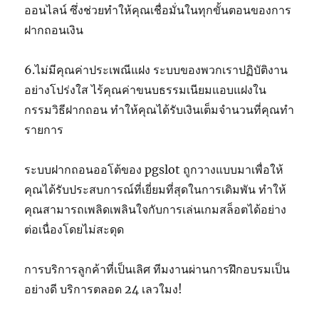
ออนไลน์ ซึ่งช่วยทำให้คุณเชื่อมั่นในทุกขั้นตอนของการ
ฝากถอนเงิน
6.ไม่มีคุณค่าประเพณีแฝง ระบบของพวกเราปฏิบัติงาน
อย่างโปร่งใส ไร้คุณค่าขนบธรรมเนียมแอบแฝงใน
กรรมวิธีฝากถอน ทำให้คุณได้รับเงินเต็มจำนวนที่คุณทำ
รายการ
ระบบฝากถอนออโต้ของ pgslot ถูกวางแบบมาเพื่อให้
คุณได้รับประสบการณ์ที่เยี่ยมที่สุดในการเดิมพัน ทำให้
คุณสามารถเพลิดเพลินใจกับการเล่นเกมสล็อตได้อย่าง
ต่อเนื่องโดยไม่สะดุด
การบริการลูกค้าที่เป็นเลิศ ทีมงานผ่านการฝึกอบรมเป็น
อย่างดี บริการตลอด 24 เลวใมง!