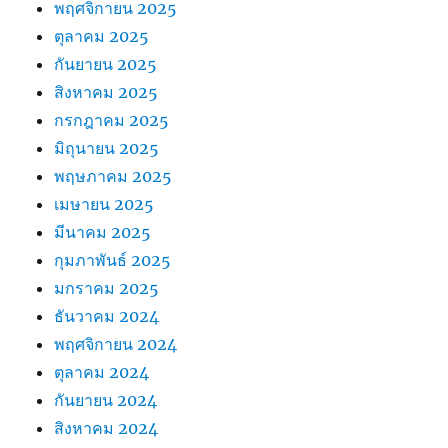
พฤศจิกายน 2025
ตุลาคม 2025
กันยายน 2025
สิงหาคม 2025
กรกฎาคม 2025
มิถุนายน 2025
พฤษภาคม 2025
เมษายน 2025
มีนาคม 2025
กุมภาพันธ์ 2025
มกราคม 2025
ธันวาคม 2024
พฤศจิกายน 2024
ตุลาคม 2024
กันยายน 2024
สิงหาคม 2024