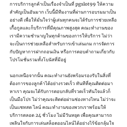
การบริการลูกค้าเป็นเรื่องจำเป็นที่ pgslot99 ให้ความ
สำคัญเป็นอันมาก เว็บนี้มีทีมงานที่ผ่านการอบรมมาเป็น
อย่างดี เพื่อให้มั่นใจว่าผู้เล่นทุกคนจะได้รับการช่วยเหลือ
เกื้อกูลและก็บริการที่มีคุณภาพสูงสุด คณะทำงานของ
เรามีความชำนาญในทุกด้านของการให้บริการ ไม่ว่า
จะเป็นการช่วยเหลือสำหรับการเข้าเล่นเกม การจัดการ
กับปัญหาการฝากถอนเงิน หรือการตอบคำถามเกี่ยวกับ
โปรโมชั่นรวมทั้งโบนัสที่มีอยู่
นอกเหนือจากนั้น คณะทำงานยังพร้อมรองรับในสิ่งที่
ต้องการของลูกค้าได้อย่างรวดเร็ว ทันทีที่คุณติดต่อมา
หาเรา คุณจะได้รับการตอบกลับที่รวดเร็วทันใจแล้วก็
เป็นมือโปร ไม่ว่าคุณจะติดต่อผ่านช่องทางไหน ไม่ว่าจะ
เป็นแชทสด ไลน์ คณะทำงานของพวกเราพร้อมให้
บริการตลอด 24 ชั่วโมง ไม่มีวันหยุด เพื่อคุณสามารถ
เพลินใจกับการเล่นสล็อตออนไลน์ได้อย่างไร้ข้อกลุ้มใจ