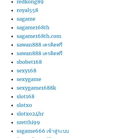
redkong89
royal558
sagame
sagame168th
sagame168th.com
sawan888 เครดิตฟรี
sawan888 เครดิตฟรี
sbobet168
sexy168
sexygame
sexygame1688k
slot168
slotxo
slotxo24hr
sretthi99
ssgame666 เข้าสู่ระบบ