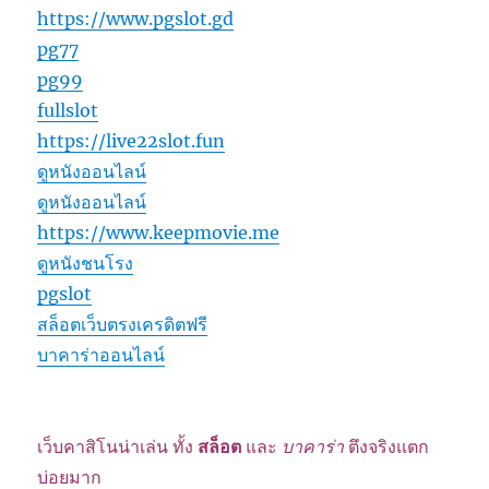
https://www.pgslot.gd
pg77
pg99
fullslot
https://live22slot.fun
ดูหนังออนไลน์
ดูหนังออนไลน์
https://www.keepmovie.me
ดูหนังชนโรง
pgslot
สล็อตเว็บตรงเครดิตฟรี
บาคาร่าออนไลน์
เว็บคาสิโนน่าเล่น ทั้ง
สล็อต
และ
บาคาร่า
ตึงจริงแตก
บ่อยมาก