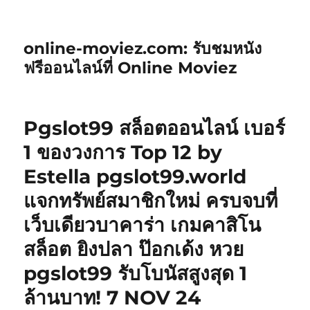
online-moviez.com: รับชมหนัง
ฟรีออนไลน์ที่ Online Moviez
Pgslot99 สล็อตออนไลน์ เบอร์
1 ของวงการ Top 12 by
Estella pgslot99.world
แจกทรัพย์สมาชิกใหม่ ครบจบที่
เว็บเดียวบาคาร่า เกมคาสิโน
สล็อต ยิงปลา ป๊อกเด้ง หวย
pgslot99 รับโบนัสสูงสุด 1
ล้านบาท! 7 NOV 24