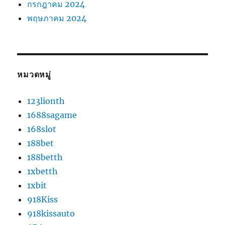
กรกฎาคม 2024
พฤษภาคม 2024
หมวดหมู่
123lionth
1688sagame
168slot
188bet
188betth
1xbetth
1xbit
918Kiss
918kissauto