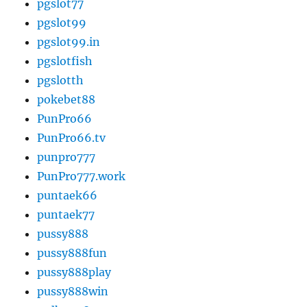
pgslot77
pgslot99
pgslot99.in
pgslotfish
pgslotth
pokebet88
PunPro66
PunPro66.tv
punpro777
PunPro777.work
puntaek66
puntaek77
pussy888
pussy888fun
pussy888play
pussy888win