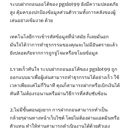
ระบบฝากถอนออโต้ของ pgslot99 ยังมีความปลอดภัย
สูง คุ้มครองปกป้องข้อมูลส่วนตัวรวมทั้งการคลังของผู้
เล่นอย่างเข้มงวด ด้วย
เทคโนโลยีการเข้ารหัสข้อมูลที่นำสมัย ก็เลยมั่นอก
มั่นใจได้ว่าการทำธุรกรรมของคุณจะไม่มีอันตรายแล้ว
ยังปลอดภัยจากการถูกจู่โจมหรือขโมยข้อมูล
1.รวดเร็วทันใจ ระบบฝากถอนออโต้ของ pgslot99 ถูก
ออกแบบมาเพื่อผู้เล่นสามารถทำธุรกรรมได้อย่างเร็ว ใช้
เวลาเพียงแค่ไม่กี่วินาที คุณก็สามารถฝากหรือเบิกเงินได้
ทันที ไม่ต้องรอนานหรือผ่านวิธีการที่สลับซับซ้อน
2.ไม่มีขั้นตอนยุ่งยาก การฝากถอนสามารถทำเป็น
กล้วยๆผ่านทางหน้าเว็บไซต์ โดยไม่ต้องผ่านแอดมินหรือ
ตัวแทน ทำให้ท่านสามารถดำเนินงานได้ด้วยตัวเอง