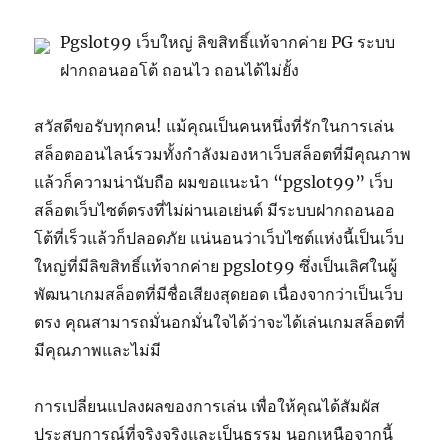
Pgslot99 เว็บใหญ่ ลิขสิทธิ์แท้จากค่าย PG ระบบ
ฝากถอนออโต้ ถอนไว ถอนได้ไม่ยั้ง
สวัสดีขอรับทุกคน! แม้คุณเป็นคนหนึ่งที่รักในการเล่น
สล็อตออนไลน์รวมทั้งกำลังมองหาเว็บสล็อตที่มีคุณภาพ
แล้วก็ความน่านับถือ ผมขอแนะนำ “pgslot99” เว็บ
สล็อตเว็บไซต์ตรงที่ไม่ผ่านเอเย่นต์ มีระบบฝากถอนออ
โต้ที่เร็วแล้วก็ปลอดภัย แน่นอนว่าเว็บไซต์แห่งนี้เป็นเว็บ
ใหญ่ที่มีลิขสิทธิ์แท้จากค่าย pgslot99 ซึ่งเป็นเลิศในผู้
พัฒนาเกมสล็อตที่มีชื่อเสียงสุดยอด เนื่องจากว่าเป็นเว็บ
ตรง คุณสามารถมั่นอกมั่นใจได้ว่าจะได้เล่นเกมสล็อตที่
มีคุณภาพและไม่มี
การเปลี่ยนแปลงผลของการเล่น เพื่อให้คุณได้สัมผัส
ประสบการณ์ที่จริงจริงและเป็นธรรม นอกเหนือจากนี้