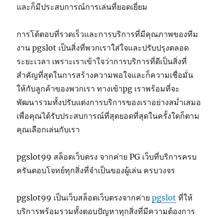
และก็มีประสบการณ์การเล่นที่ยอดเยี่ยม
การโต้ตอบที่รวดเร็วและการบริการที่มีคุณภาพของทีม
งาน pgslot เป็นสิ่งที่พวกเราใส่ใจและปรับปรุงตลอด
ระยะเวลา เพราะเราเข้าใจว่าการบริการที่ดีเป็นสิ่งที่
สำคัญที่สุดในการสร้างความพอใจและก็ความเชื่อมั่น
ให้กับลูกค้าของพวกเรา ทางเข้าpg เราพร้อมที่จะ
พัฒนารวมทั้งปรับแต่งการบริการของเราอย่างสม่ำเสมอ
เพื่อคุณได้รับประสบการณ์ที่สุดยอดที่สุดในครั้งใดก็ตาม
คุณเลือกเล่นกับเรา
pgslot99 สล็อตเว็บตรง จากค่าย PG เว็บที่บริการครบ
ครันตอบโจทย์ทุกสิ่งที่จำเป็นของผู้เล่น ครบวงจร
pgslot99 เป็นเว็บสล็อตเว็บตรงจากค่าย
pgslot
ที่ให้
บริการพร้อมรวมทั้งตอบปัญหาทุกสิ่งที่มีความต้องการ