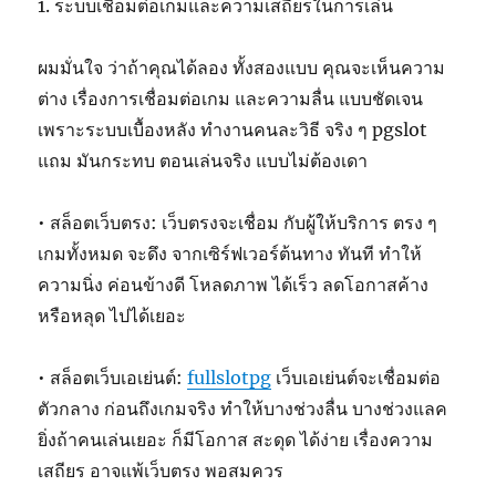
1. ระบบเชื่อมต่อเกมและความเสถียรในการเล่น
ผมมั่นใจ ว่าถ้าคุณได้ลอง ทั้งสองแบบ คุณจะเห็นความ
ต่าง เรื่องการเชื่อมต่อเกม และความลื่น แบบชัดเจน
เพราะระบบเบื้องหลัง ทำงานคนละวิธี จริง ๆ pgslot
แถม มันกระทบ ตอนเล่นจริง แบบไม่ต้องเดา
• สล็อตเว็บตรง: เว็บตรงจะเชื่อม กับผู้ให้บริการ ตรง ๆ
เกมทั้งหมด จะดึง จากเซิร์ฟเวอร์ต้นทาง ทันที ทำให้
ความนิ่ง ค่อนข้างดี โหลดภาพ ได้เร็ว ลดโอกาสค้าง
หรือหลุด ไปได้เยอะ
• สล็อตเว็บเอเย่นต์:
fullslotpg
เว็บเอเย่นต์จะเชื่อมต่อ
ตัวกลาง ก่อนถึงเกมจริง ทำให้บางช่วงลื่น บางช่วงแลค
ยิ่งถ้าคนเล่นเยอะ ก็มีโอกาส สะดุด ได้ง่าย เรื่องความ
เสถียร อาจแพ้เว็บตรง พอสมควร