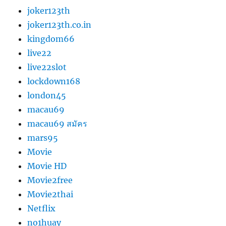
joker123th
joker123th.co.in
kingdom66
live22
live22slot
lockdown168
london45
macau69
macau69 สมัคร
mars95
Movie
Movie HD
Movie2free
Movie2thai
Netflix
no1huay