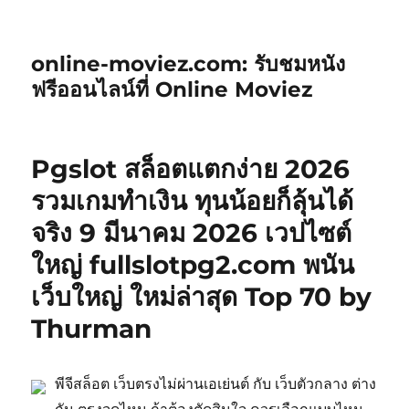
online-moviez.com: รับชมหนัง
ฟรีออนไลน์ที่ Online Moviez
Pgslot สล็อตแตกง่าย 2026
รวมเกมทำเงิน ทุนน้อยก็ลุ้นได้
จริง 9 มีนาคม 2026 เวปไซต์
ใหญ่ fullslotpg2.com พนัน
เว็บใหญ่ ใหม่ล่าสุด Top 70 by
Thurman
พีจีสล็อต เว็บตรงไม่ผ่านเอเย่นต์ กับ เว็บตัวกลาง ต่าง