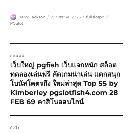
ผู้
เขียน
หมวด
ป้าย
Jerry Jackson
29 มกราคม 2026
fullslotpg
เขียน
เมื่อ
หมู่
กำกับ
PGSlot
แนะแนว
ก่อนหน้า
เรื่อง
เว็บใหญ่ pgfish เว็บแจกหนัก สล็อต
เรื่อง
ก่อน
ทดลองเล่นฟรี คัดเกมน่าเล่น แตกสนุก
หน้า:
โบนัสโคตรถึง ใหม่ล่าสุด Top 55 by
Kimberley pgslotfish4.com 28
FEB 69 คาสิโนออนไลน์
ถัดไป