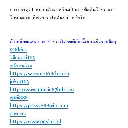
การบรรลุเป้าหมายมักมาพร้อมกับการตัดสินใจของเรา
ในช่วงเวลาที่พวกเรารับมันอย่างจริงใจ
เว็บสล็อตและบาคาร่าของโครตดีเว็บนี้เล่นแล้วรวยจัดๆ
918kiss
โจ๊กเกอร์123
หนังชนโรง
https://sagame168th.com
joker123
http://www.movie87hd.com
พุซซี่888
https://pussy888win.com
บาคาร่า
https://www.pgslot.gd