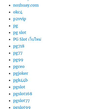
no1huay.com
okc4
p2vvip
pg
pg slot
PG Slot เว็บใหม่
pg718
pg77
pg99
pgceo
pgjoker
pgk44b
pgslot
pgslot168
pgslot77
pgslot99