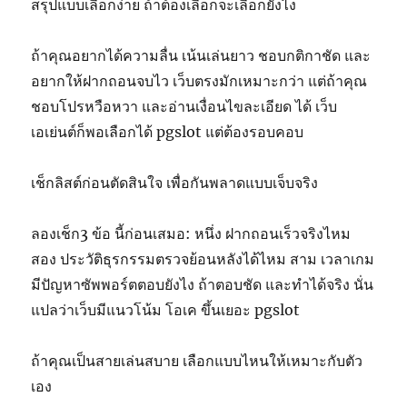
สรุปแบบเลือกง่าย ถ้าต้องเลือกจะเลือกยังไง
ถ้าคุณอยากได้ความลื่น เน้นเล่นยาว ชอบกติกาชัด และ
อยากให้ฝากถอนจบไว เว็บตรงมักเหมาะกว่า แต่ถ้าคุณ
ชอบโปรหวือหวา และอ่านเงื่อนไขละเอียด ได้ เว็บ
เอเย่นต์ก็พอเลือกได้ pgslot แต่ต้องรอบคอบ
เช็กลิสต์ก่อนตัดสินใจ เพื่อกันพลาดแบบเจ็บจริง
ลองเช็ก3 ข้อ นี้ก่อนเสมอ: หนึ่ง ฝากถอนเร็วจริงไหม
สอง ประวัติธุรกรรมตรวจย้อนหลังได้ไหม สาม เวลาเกม
มีปัญหาซัพพอร์ตตอบยังไง ถ้าตอบชัด และทำได้จริง นั่น
แปลว่าเว็บมีแนวโน้ม โอเค ขึ้นเยอะ pgslot
ถ้าคุณเป็นสายเล่นสบาย เลือกแบบไหนให้เหมาะกับตัว
เอง