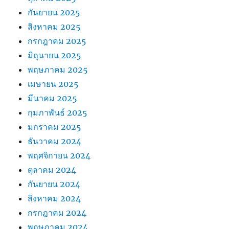
กันยายน 2025
สิงหาคม 2025
กรกฎาคม 2025
มิถุนายน 2025
พฤษภาคม 2025
เมษายน 2025
มีนาคม 2025
กุมภาพันธ์ 2025
มกราคม 2025
ธันวาคม 2024
พฤศจิกายน 2024
ตุลาคม 2024
กันยายน 2024
สิงหาคม 2024
กรกฎาคม 2024
พฤษภาคม 2024