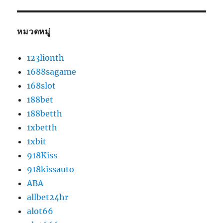
หมวดหมู่
123lionth
1688sagame
168slot
188bet
188betth
1xbetth
1xbit
918Kiss
918kissauto
ABA
allbet24hr
alot66