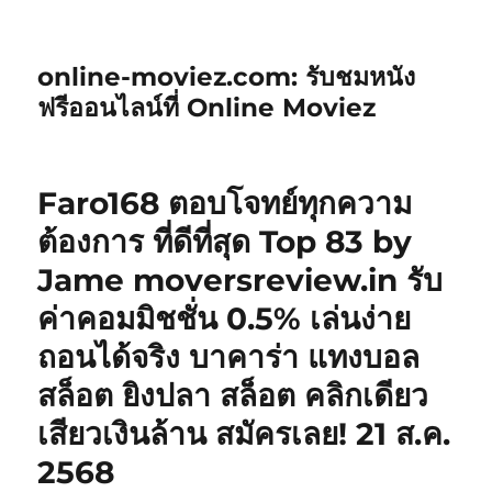
online-moviez.com: รับชมหนัง
ฟรีออนไลน์ที่ Online Moviez
Faro168 ตอบโจทย์ทุกความ
ต้องการ ที่ดีที่สุด Top 83 by
Jame moversreview.in รับ
ค่าคอมมิชชั่น 0.5% เล่นง่าย
ถอนได้จริง บาคาร่า แทงบอล
สล็อต ยิงปลา สล็อต คลิกเดียว
เสียวเงินล้าน สมัครเลย! 21 ส.ค.
2568