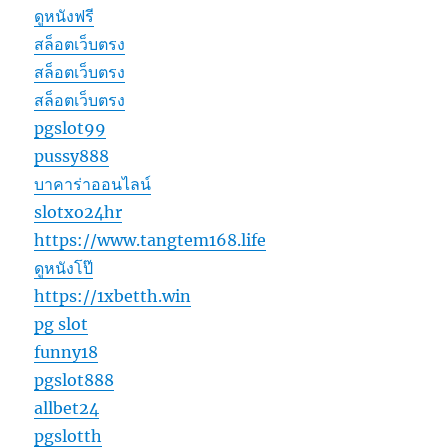
ดูหนังฟรี
สล็อตเว็บตรง
สล็อตเว็บตรง
สล็อตเว็บตรง
pgslot99
pussy888
บาคาร่าออนไลน์
slotxo24hr
https://www.tangtem168.life
ดูหนังโป๊
https://1xbetth.win
pg slot
funny18
pgslot888
allbet24
pgslotth