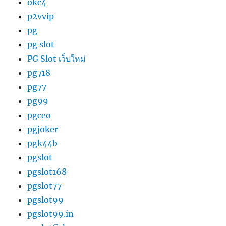
okc4
p2vvip
pg
pg slot
PG Slot เว็บใหม่
pg718
pg77
pg99
pgceo
pgjoker
pgk44b
pgslot
pgslot168
pgslot77
pgslot99
pgslot99.in