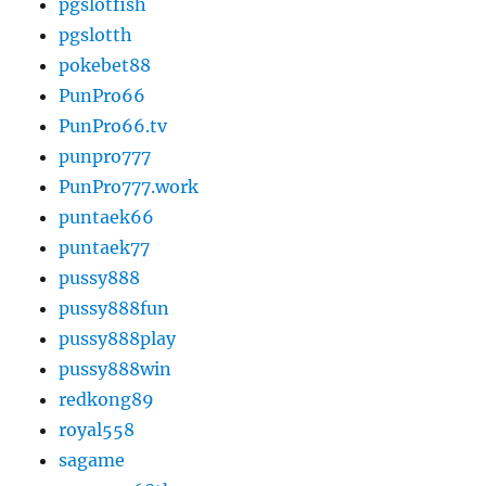
pgslotfish
pgslotth
pokebet88
PunPro66
PunPro66.tv
punpro777
PunPro777.work
puntaek66
puntaek77
pussy888
pussy888fun
pussy888play
pussy888win
redkong89
royal558
sagame