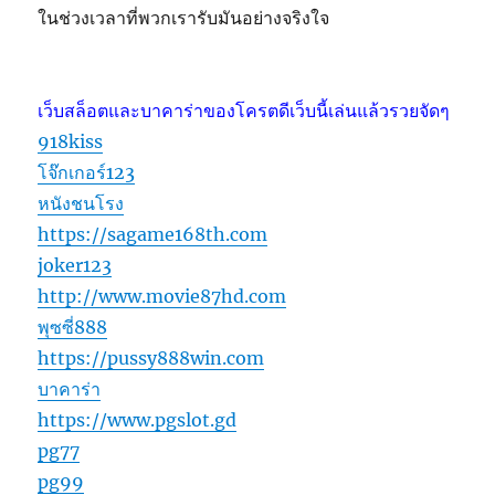
ในช่วงเวลาที่พวกเรารับมันอย่างจริงใจ
เว็บสล็อตและบาคาร่าของโครตดีเว็บนี้เล่นแล้วรวยจัดๆ
918kiss
โจ๊กเกอร์123
หนังชนโรง
https://sagame168th.com
joker123
http://www.movie87hd.com
พุซซี่888
https://pussy888win.com
บาคาร่า
https://www.pgslot.gd
pg77
pg99