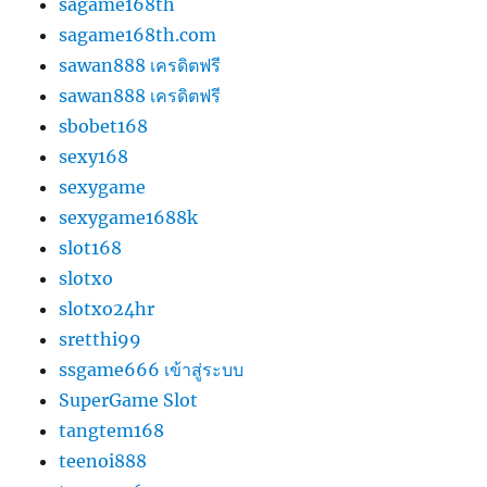
sagame168th
sagame168th.com
sawan888 เครดิตฟรี
sawan888 เครดิตฟรี
sbobet168
sexy168
sexygame
sexygame1688k
slot168
slotxo
slotxo24hr
sretthi99
ssgame666 เข้าสู่ระบบ
SuperGame Slot
tangtem168
teenoi888