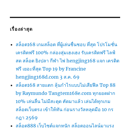
เรื่องล่าสุด
สล็อต168 เกมสล็อต ที่ผู้เล่นชื่นชอบ ที่สุด โปรโมชั่น
เครดิตฟรี 100% กล่องสุ่มเฮงเฮง รับเครดิตฟรี ไลฟ์
สด สล็อต ยิงปลา กีฬา ไพ่ hengjing168 แจก เครดิต
ฟรี เยอะที่สุด Top 19 by Francine
hengjing168d.com 3 ส.ค. 69
สล็อต168 สายแตก ลุ้นกำไรแบบไม่เสียฟีล Top 88
by Raymundo Tangtem168e.com ทุกยอดฝาก
10% เล่นลื่น ไม่มีสะดุด คัดมาแล้ว เล่นได้ทุกเกม
สล็อตเว็บตรง เข้าให้ทัน ก่อนรางวัลหลุดมือ 10 กร
กฎา 2569
สล็อต888 เว็บไซต์แจกหนัก สล็อตออนไลน์มาแรง