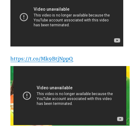
https://t.co/Mk9BtjNppQ