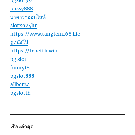
pussy888
บาคาร่าออนไลน์
slotxo24hr
https://www.tangtem168.life
ดูหนังโป๊
https://1xbetth.win
pg slot
funny18
pgslot888
allbet24
pgslotth
เรื่องล่าสุด