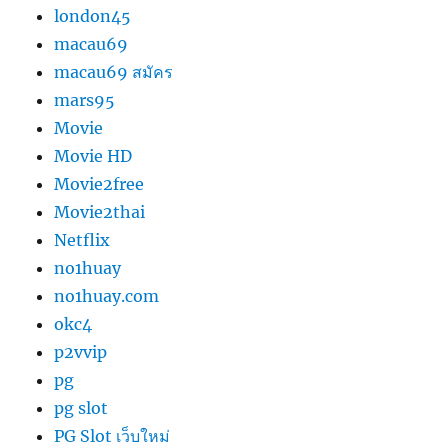
london45
macau69
macau69 สมัคร
mars95
Movie
Movie HD
Movie2free
Movie2thai
Netflix
no1huay
no1huay.com
okc4
p2vvip
pg
pg slot
PG Slot เว็บใหม่