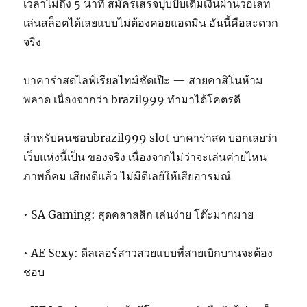
เวลาไม่ถึง 5 นาที สมัครเสร็จปุบปับเติมเงินผ่านวอเลท
เล่นสล็อตได้เลยแบบไม่ต้องคอยแอดมิน อันนี้คือสะดวก
จริง
บาคาร่าสดไลฟ์เรียลไทม์ชัดเป๊ะ — สายคาสิโนห้าม
พลาด เนื่องจากว่า brazil999 ทำมาได้โคตรดี
สำหรับคนชอบbrazil999 slot บาคาร่าสด บอกเลยว่า
เว็บแห่งนี้เป็น ของจริง เนื่องจากไม่ว่าจะเล่นค่ายไหน
ภาพก็คม เสียงดีแล้ว ไม่มีดีเลย์ให้เสียอารมณ์
• SA Gaming: สุดคลาสสิก เล่นง่าย โต๊ะมากมาย
• AE Sexy: ดีลเลอร์สาวสวยแบบที่สายเบิกบานจะต้อง
ชอบ