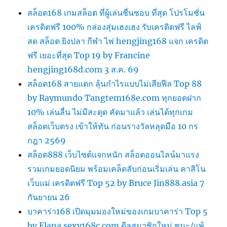
สล็อต168 เกมสล็อต ที่ผู้เล่นชื่นชอบ ที่สุด โปรโมชั่น
เครดิตฟรี 100% กล่องสุ่มเฮงเฮง รับเครดิตฟรี ไลฟ์
สด สล็อต ยิงปลา กีฬา ไพ่ hengjing168 แจก เครดิต
ฟรี เยอะที่สุด Top 19 by Francine
hengjing168d.com 3 ส.ค. 69
สล็อต168 สายแตก ลุ้นกำไรแบบไม่เสียฟีล Top 88
by Raymundo Tangtem168e.com ทุกยอดฝาก
10% เล่นลื่น ไม่มีสะดุด คัดมาแล้ว เล่นได้ทุกเกม
สล็อตเว็บตรง เข้าให้ทัน ก่อนรางวัลหลุดมือ 10 กร
กฎา 2569
สล็อต888 เว็บไซต์แจกหนัก สล็อตออนไลน์มาแรง
รวมเกมยอดนิยม พร้อมเคล็ดลับก่อนเริ่มเล่น คาสิโน
เว็บแม่ เครดิตฟรี Top 52 by Bruce Jin888.asia 7
กันยายน 26
บาคาร่า168 เปิดมุมมองใหม่ของเกมบาคาร่า Top 5
by Elana sexy168c.com ดีลสมาชิกใหม่ ชนะ/แพ้