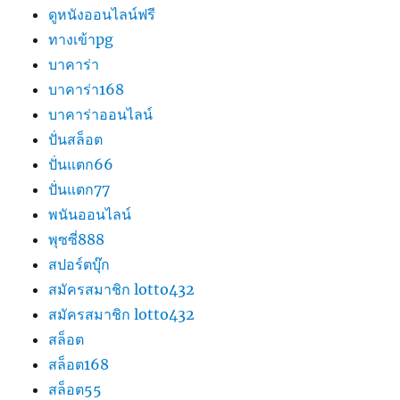
ดูหนังออนไลน์ฟรี
ทางเข้าpg
บาคาร่า
บาคาร่า168
บาคาร่าออนไลน์
ปั่นสล็อต
ปั่นแตก66
ปั่นแตก77
พนันออนไลน์
พุซซี่888
สปอร์ตบุ๊ก
สมัครสมาชิก lotto432
สมัครสมาชิก lotto432
สล็อต
สล็อต168
สล็อต55