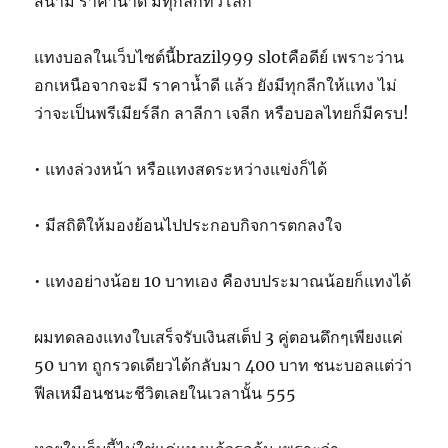
สนาม ราคาน้ำดี มีทุกลีกทั่วโลก
แทงบอลในเว็บไซต์นี้brazil999 slotคือดีย์ เพราะว่าน
อกเหนือจากจะมี ราคาน้ำดี แล้ว ยังมีทุกลีกให้แทง ไม่
ว่าจะเป็นพรีเมียร์ลีก ลาลีกา เจลีก หรือบอลไทยก็มีครบ!
• แทงล่วงหน้า หรือแทงสดระหว่างแข่งก็ได้
• มีสถิติให้มองย้อนไปประกอบกิจการตกลงใจ
• แทงอย่างน้อย 10 บาทเอง คืองบประมาณน้อยก็แทงได้
ผมทดลองแทงใบเสร็จรับเงินสเต็ป 3 คู่ตอนดึกๆเพียงแค่
50 บาท ถูกรวดเดียวได้กลับมา 400 บาท ชนะบอลแต่ว่า
ฟีลเหมือนชนะชีวิตเลยในเวลานั้น 555