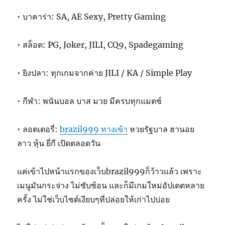
• บาคาร่า: SA, AE Sexy, Pretty Gaming
• สล็อต: PG, Joker, JILI, CQ9, Spadegaming
• ยิงปลา: ทุกเกมจากค่าย JILI / KA / Simple Play
• กีฬา: พนันบอล บาส มวย มีครบทุกแมตช์
• ลอตเตอรี่:
brazil999 ทางเข้า
หวยรัฐบาล ฮานอย
ลาว หุ้น ยี่กี เปิดตลอดวัน
แค่เข้าไปหน้าแรกของเว็บbrazil999ก็ว้าวแล้ว เพราะ
เมนูมันกระจ่าง ไม่ซับซ้อน และก็มีเกมใหม่อัปเดตหลาย
ครั้ง ไม่ใช่เว็บไซต์เงียบๆที่ปล่อยให้เก่าไปบ่อย