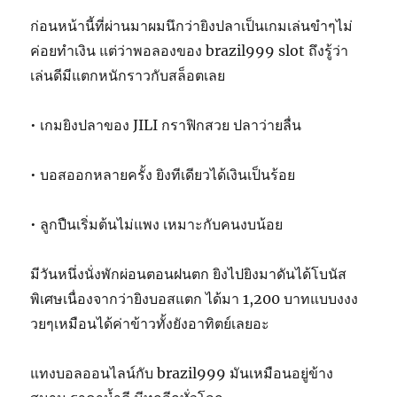
ก่อนหน้านี้ที่ผ่านมาผมนึกว่ายิงปลาเป็นเกมเล่นขำๆไม่
ค่อยทำเงิน แต่ว่าพอลองของ brazil999 slot ถึงรู้ว่า
เล่นดีมีแตกหนักราวกับสล็อตเลย
• เกมยิงปลาของ JILI กราฟิกสวย ปลาว่ายลื่น
• บอสออกหลายครั้ง ยิงทีเดียวได้เงินเป็นร้อย
• ลูกปืนเริ่มต้นไม่แพง เหมาะกับคนงบน้อย
มีวันหนึ่งนั่งพักผ่อนตอนฝนตก ยิงไปยิงมาดันได้โบนัส
พิเศษเนื่องจากว่ายิงบอสแตก ได้มา 1,200 บาทแบบงงง
วยๆเหมือนได้ค่าข้าวทั้งยังอาทิตย์เลยอะ
แทงบอลออนไลน์กับ brazil999 มันเหมือนอยู่ข้าง