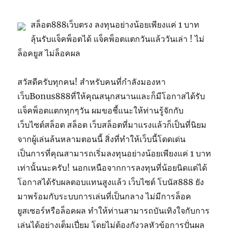
สล็อต888เว็บตรง ลงทุนอย่างน้อยเพียงแค่ 1 บาท
ลุ้นรับแจ็คพ็อตได้ แจ็คพ็อตแตกวันแล้ววันเล่า ! ไม่
ล็อคยูส ไม่ล็อคผล
สวัสดีครับทุกคน! สำหรับคนที่กำลังมองหา
เว็บBonus888ที่ให้คุณสนุกสนานและก็มีโอกาสได้รับ
แจ็คพ็อตแตกทุกๆวัน ผมขอชี้แนะให้ท่านรู้จักกับ
เว็บไซต์สล็อต สล็อต เว็บสล็อตที่มาแรงแล้วก็เป็นที่นิยม
จากผู้เล่นล้นหลามตอนนี้ สิ่งที่ทำให้เว็บนี้โดดเด่น
เป็นการที่คุณสามารถเริ่มลงทุนอย่างน้อยเพียงแค่ 1 บาท
เท่านั้นนะครับ! นอกเหนือจากการลงทุนที่น้อยนิดแต่ได้
โอกาสได้รับผลตอบแทนสูงแล้ว เว็บไซต์ โบนัส888 ยัง
มาพร้อมกับระบบการเล่นที่เป็นกลาง ไม่มีการล็อค
ยูสเซอร์หรือล็อคผล ทำให้ท่านสามารถบันเทิงใจกับการ
เล่นได้อย่างเต็มเปี่ยม โดยไม่ต้องกังวลหัวข้อการปั่นผล