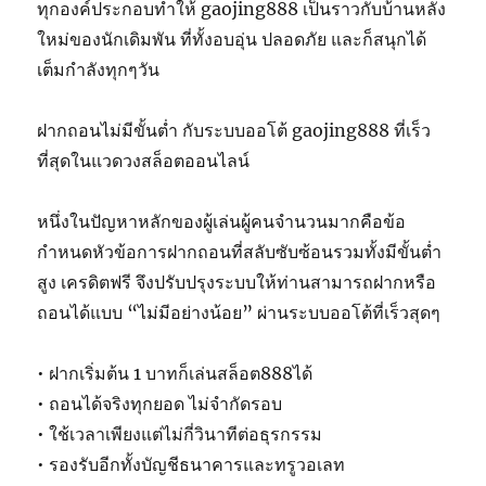
ทุกองค์ประกอบทำให้ gaojing888 เป็นราวกับบ้านหลัง
ใหม่ของนักเดิมพัน ที่ทั้งอบอุ่น ปลอดภัย และก็สนุกได้
เต็มกำลังทุกๆวัน
ฝากถอนไม่มีขั้นต่ำ กับระบบออโต้ gaojing888 ที่เร็ว
ที่สุดในแวดวงสล็อตออนไลน์
หนึ่งในปัญหาหลักของผู้เล่นผู้คนจำนวนมากคือข้อ
กำหนดหัวข้อการฝากถอนที่สลับซับซ้อนรวมทั้งมีขั้นต่ำ
สูง เครดิตฟรี จึงปรับปรุงระบบให้ท่านสามารถฝากหรือ
ถอนได้แบบ “ไม่มีอย่างน้อย” ผ่านระบบออโต้ที่เร็วสุดๆ
• ฝากเริ่มต้น 1 บาทก็เล่นสล็อต888ได้
• ถอนได้จริงทุกยอด ไม่จำกัดรอบ
• ใช้เวลาเพียงแต่ไม่กี่วินาทีต่อธุรกรรม
• รองรับอีกทั้งบัญชีธนาคารและทรูวอเลท