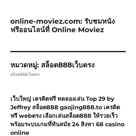
online-moviez.com: รับชมหนัง
ฟรีออนไลน์ที่ Online Moviez
หมวดหมู่:
สล็อต888เว็บตรง
สล็อต888เว็บตรง
เว็บใหญ่ เครดิตฟรี ทดลองเล่น Top 29 by
Jeffrey สล็อต888 gaojing888.to เครดิต
ฟรี webตรง เลือกเล่นสล็อต888 ให้รวยเร็ว
พร้อมระบบเกมที่ทันสมัย 24 สิงหา 68 casino
online