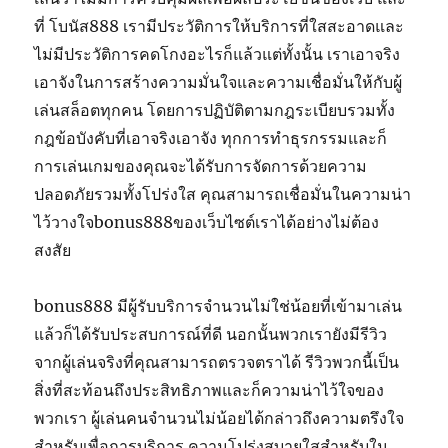
ที่ โบนัส888 เรามีประวัติการให้บริการที่ใสสะอาดและ
ไม่มีประวัติการคดโกงอะไรก็แล้วแต่ทั้งนั้น เราเอาจริง
เอาจังในการสร้างความมั่นใจและความเชื่อมั่นให้กับผู้
เล่นสล็อตทุกคน โดยการปฏิบัติตามกฎระเบียบรวมทั้ง
กฎข้อบังคับที่เอาจริงเอาจัง ทุกการทำธุรกรรมและก็
การเล่นเกมของคุณจะได้รับการจัดการด้วยความ
ปลอดภัยรวมทั้งโปร่งใส คุณสามารถเชื่อมั่นในความน่า
ไว้วางใจbonus888ของเว็บไซต์เราได้อย่างไม่ต้อง
สงสัย
bonus888 มีผู้รับบริการจำนวนไม่ใช่น้อยที่เข้ามาเล่น
แล้วก็ได้รับประสบการณ์ที่ดี นอกนั้นพวกเรายังมีรีวิว
จากผู้เล่นจริงที่คุณสามารถตรวจตราได้ รีวิวพวกนี้เป็น
สิ่งที่สะท้อนถึงประสิทธิภาพและก็ความน่าไว้ใจของ
พวกเรา ผู้เล่นคนจำนวนไม่น้อยได้กล่าวถึงความตรึงใจ
สำหรับเพื่อการบริการ ความโปร่งสบายใสสำหรับใน