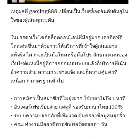
เหตุผลที่ gaojing888 เปลี่ยนเป็นเว็บสล็อตอันดับต้นๆใน
ใจของผู้เล่นทุกระดับ
ในบรรดาเว็บไซต์สล็อตออนไลน์ที่มีอยู่มาก เครดิตฟรี
โดดเด่นขึ้นมาด้วยการให้บริการที่เข้าใจผู้เล่นอย่าง
แท้จริง ไม่ว่าจะเป็นมือใหม่หรือมือโปร ลักษณะเด่นของ
เว็บไซต์แห่งนี้อยู่ที่การออกแบบระบบแล้วก็บริการที่เน้น
ย้ำความง่าย ความกระจ่างแจ้ง และก็ความคุ้มค่าที่
เหนือกว่ามาตรฐานทั่วไป
• การสมัครเป็นสมาชิกที่ไม่ยุ่งยาก ใช้เวลาไม่ถึง 1 นาที
• อินเตอร์เฟซเรียบง่าย แต่ดูดี รองรับภาษาไทย 100%
• ระบบความปลอดภัยที่เข้มงวด คุ้มครองข้อมูลหลุดรั่ว
• คณะทำงานมืออาชีพรอซัพพอร์ตตลอด 1 วัน