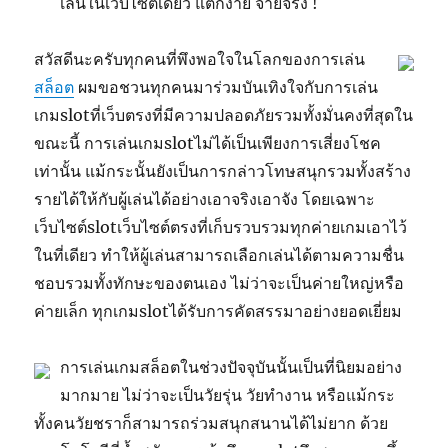
เล่นในเว็บไซต์เดียว แตกง่าย จ่ายจริง !
สวัสดีนะครับทุกคนที่พึงพอใจในโลกของการเล่น
สล็อต
ผมขอชวนทุกคนมาร่วมบันเทิงใจกับการเล่น
เกมslotที่เว็บตรงที่มีความปลอดภัยรวมทั้งมั่นคงที่สุดใน
ขณะนี้ การเล่นเกมslotไม่ได้เป็นเพียงการเสี่ยงโชค
เท่านั้น แม้กระนั้นยังเป็นการกล่าวโทษสนุกรวมทั้งสร้าง
รายได้ให้กับผู้เล่นได้อย่างเอาจริงเอาจัง โดยเฉพาะ
เว็บไซต์slotเว็บไซต์ตรงที่เก็บรวบรวมทุกค่ายเกมเอาไว้
ในที่เดียว ทำให้ผู้เล่นสามารถเลือกเล่นได้ตามความชื่น
ชอบรวมทั้งทักษะของตนเอง ไม่ว่าจะเป็นค่ายใหญ่หรือ
ค่ายเล็ก ทุกเกมslotได้รับการคัดสรรมาอย่างยอดเยี่ยม
การเล่นเกมสล็อตในช่วงปัจจุบันนั้นเป็นที่นิยมอย่าง
มากมาย ไม่ว่าจะเป็นวัยรุ่น วัยทำงาน หรือแม้กระ
ทั้งคนวัยชราก็สามารถร่วมสนุกสนานได้ไม่ยาก ด้วย