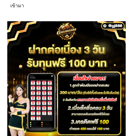
เข้ามา