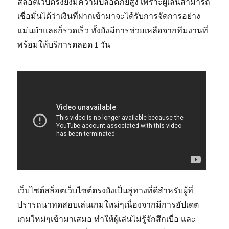
สล็อตเว็บตรงยังมีความปลอดภัยสูง เพราะผู้เล่นสามารถ
เชื่อมั่นได้ว่าเงินที่ฝากเข้ามาจะได้รับการจัดการอย่าง
แม่นยำและก็รวดเร็ว ทั้งยังมีการช่วยเหลือจากทีมงานที่
พร้อมให้บริการตลอด 1 วัน
เว็บไซต์สล็อตเว็บไซต์ตรงยังเป็นลู่ทางที่ดีสำหรับผู้ที่
ปรารถนาทดสอบเล่นเกมใหม่ๆเนื่องจากมีการอัปเดต
เกมใหม่ๆเข้ามาเสมอ ทำให้ผู้เล่นไม่รู้จักสึกเบื่อ และ