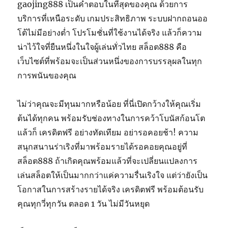
gaojing888 เป็นคำตอบในที่สุดของคุณ ด้วยการ
บริการที่เหนือระดับ เกมประสิทธิภาพ ระบบฝากถอนออ
โต้ไม่มีอย่างต่ำ โปรโมชั่นที่ใช้งานได้จริง แล้วก็ความ
น่าไว้ใจที่ยืนหนึ่งในใจผู้เล่นทั่วไทย สล็อต888 คือ
เว็บไซต์ที่พร้อมจะเป็นส่วนหนึ่งของการบรรลุผลในทุก
การพนันของคุณ
ไม่ว่าคุณจะมีทุนมากหรือน้อย ที่นี่เปิดกว้างให้คุณเริ่ม
ต้นได้ทุกคน พร้อมรับช่องทางในการคว้าโบนัสก้อนโต
แล้วก็ เครดิตฟรี อย่างทัดเทียม อย่ารอคอยช้า! ความ
สนุกสนานร่าเริงที่มาพร้อมรายได้รอคอยคุณอยู่ที่
สล็อต888 ถ้าเกิดคุณพร้อมแล้วที่จะเปลี่ยนแปลงการ
เล่นสล็อตให้เป็นมากกว่าแค่ความรื่นเริงใจ แต่ว่ายังเป็น
โอกาสในการสร้างรายได้จริง เครดิตฟรี พร้อมต้อนรับ
คุณทุกวี่ทุกวัน ตลอด 1 วัน ไม่มีวันหยุด