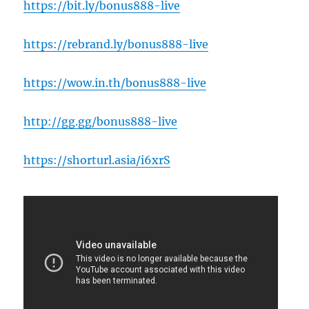
https://bit.ly/bonus888-live
https://rebrand.ly/bonus888-live
https://wow.in.th/bonus888-live
http://gg.gg/bonus888-live
https://shorturl.asia/i6xrS