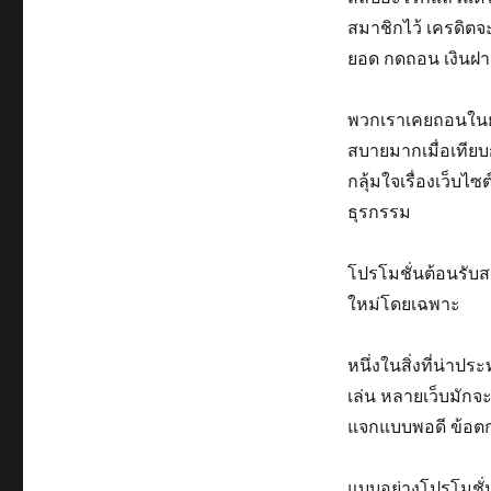
สมาชิกไว้ เครดิตจ
ยอด กดถอน เงินฝาก
พวกเราเคยถอนในยาม
สบายมากเมื่อเทียบ
กลุ้มใจเรื่องเว็บไ
ธุรกรรม
โปรโมชั่นต้อนรับ
ใหม่โดยเฉพาะ
หนึ่งในสิ่งที่น่าปร
เล่น หลายเว็บมักจะ
แจกแบบพอดี ข้อตก
แบบอย่างโปรโมชั่น