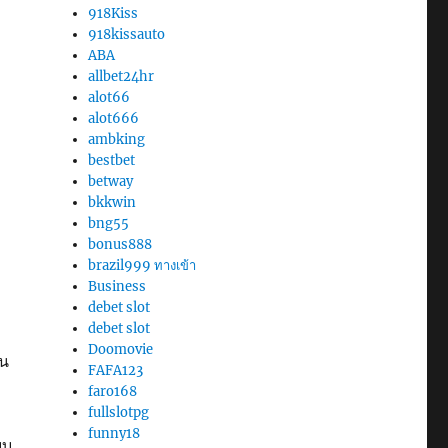
918Kiss
918kissauto
ABA
allbet24hr
alot66
alot666
ambking
bestbet
betway
bkkwin
bng55
bonus888
brazil999 ทางเข้า
Business
debet slot
debet slot
Doomovie
ิน
FAFA123
faro168
fullslotpg
funny18
บบ