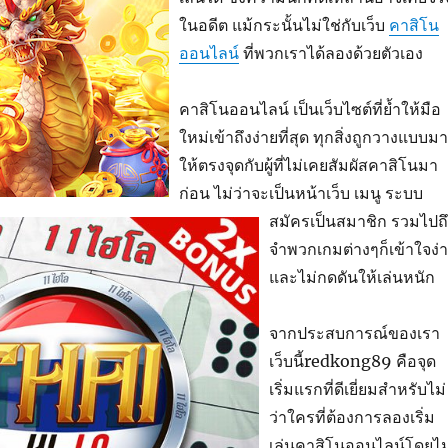
ในอดีต แม้กระนั้นไม่ใช่กับเว็บ
คาสิโน
ออนไลน์
ที่พวกเราได้ลองด้วยตัวเอง
คาสิโนออนไลน์ เป็นเว็บไซต์ที่ย้ำให้มือ
ใหม่เข้าถึงง่ายที่สุด ทุกสิ่งถูกวางแบบมา
ให้ตรงจุดกับผู้ที่ไม่เคยสัมผัสคาสิโนมา
ก่อน ไม่ว่าจะเป็นหน้าเว็บ เมนู ระบบ
สมัครเป็นสมาชิก รวมไปถ
จำพวกเกมต่างๆก็เข้าใจง่
และไม่กดดันให้เล่นหนัก
จากประสบการณ์ของเรา
เว็บนี้redkong89 คือจุด
เริ่มแรกที่ดีเยี่ยมสำหรับไม่
ว่าใครที่ต้องการลองเริ่ม
เล่นคาสิโนออนไลน์โดยไม