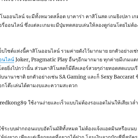
ิโนออนไลน์ จะมีทั้งหมวดสล็อต บาคาร่า คาสิโนสด เกมยิงปลา เก
อรี่ออนไลน์ ซึ่งแต่ละเกมจะมีปุ่มทดสอบเล่นให้ลองดูก่อนโดยไม่ต้อ
็บไซต์แห่งนี้คาสิโนออนไลน์ รวมค่ายดังไว้มากมาย ยกตัวอย่างเช่
อนไลน์
Joker, Pragmatic Play อื่นๆอีกมากมาย ทุกค่ายมีเกมแต
โดยยิ่งไปกว่านั้น ส่วนคาสิโนสดก็มีดีลเลอร์สวยๆถ่ายทอดสดแบบเรี
ับนานาชาติ ยกตัวอย่างเช่น SA Gaming และก็ Sexy Baccarat ซึ
อกโต๊ะเล่นได้ตามงบและความสะดวก
dkong89 ใช้งานง่ายและเร็วแบบไม่ต้องรอแอดไม่นให้เสียเวล่ำ
ี่ใช้ระบบฝากถอนแบบอัตโนมัติทั้งหมด ไม่ต้องแจ้งแอดมินหรือแนบ
ห้ยุ่งยาก เพียงแต่เลือกยอดที่อยากได้ฝาก โอนเงินจากบัญชีที่สมัคร