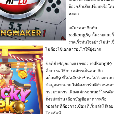
ต้องกลัวเสียเปรียบหรือโด
หลอก
สมัครสมาชิกกับ
redkong89 นั้นง่ายและก็
รวดเร็วทันใจอย่างไม่น่าเชื
ไม่ต้องใช้เอกสารอะไรให้ยุ่งยาก
ข้อดีสำคัญอย่างแรกของ redkong89
คือกรรมวิธีการสมัครเป็นสมาชิก
สล็อต89 ที่ไม่สลับซับซ้อน ไม่ต้องกรอก
ข้อมูลมากมาย ไม่ต้องการันตีตัวตนหล
กระบวนการ เพียงแค่กรอกเบอร์โทรศัพ
ตั้งรหัสผ่าน เลือกบัญชีธนาคารหรือ
วอลเล็ทที่ต้องการเชื่อม ก็เริ่มเล่นได้เลย
โดยทันที