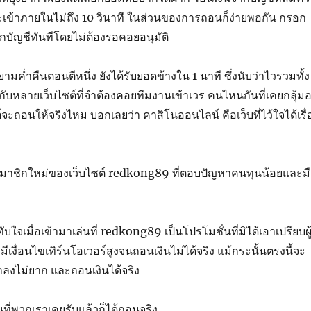
ะเข้าภายในไม่ถึง 10 วินาที ในส่วนของการถอนก็ง่ายพอกัน กรอก
บัญชีทันทีโดยไม่ต้องรอคอยอนุมัติ
ค่ำคืนตอนตีหนึ่ง ยังได้รับยอดข้างใน 1 นาที ซึ่งนับว่าไวรวมทั้ง
กับหลายเว็บไซต์ที่จำต้องคอยทีมงานเข้าเวร คนไหนกันที่เคยกลุ้ม
ซต์จะถอนให้จริงไหม บอกเลยว่า คาสิโนออนไลน์ คือเว็บที่ไว้ใจได้เรื่
สมาชิกใหม่ของเว็บไซต์ redkong89 ที่ตอบปัญหาคนทุนน้อยและม
ะทับใจเมื่อเข้ามาเล่นที่ redkong89 เป็นโปรโมชั่นที่มิได้เอาเปรียบผู
มีเงื่อนไขเทิร์นโอเวอร์สูงจนถอนเงินไม่ได้จริง แม้กระนั้นตรงนี้จะ
ลงไม่ยาก และถอนเงินได้จริง
ที่พวกเราเคยรับแล้วก็ได้ถอนจริง