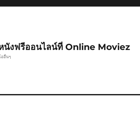
นังฟรีออนไลน์ที่ Online Moviez
ออื่นๆ