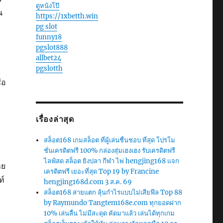
ดูหนังโป๊
น
https://1xbetth.win
pg slot
funny18
pgslot888
allbet24
pgslotth
่อ
เรื่องล่าสุด
สล็อต168 เกมสล็อต ที่ผู้เล่นชื่นชอบ ที่สุด โปรโม
ชั่นเครดิตฟรี 100% กล่องสุ่มเฮงเฮง รับเครดิตฟรี
ไลฟ์สด สล็อต ยิงปลา กีฬา ไพ่ hengjing168 แจก
าย
เครดิตฟรี เยอะที่สุด Top 19 by Francine
ท์
hengjing168d.com 3 ส.ค. 69
สล็อต168 สายแตก ลุ้นกำไรแบบไม่เสียฟีล Top 88
by Raymundo Tangtem168e.com ทุกยอดฝาก
10% เล่นลื่น ไม่มีสะดุด คัดมาแล้ว เล่นได้ทุกเกม