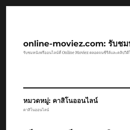
online-moviez.com: รับชมห
รับชมหนังฟรีออนไลน์ที่ Online Moviez ตลอดจนซีรีส์และคลิปวิดีโ
หมวดหมู่:
คาสิโนออนไลน์
คาสิโนออนไลน์