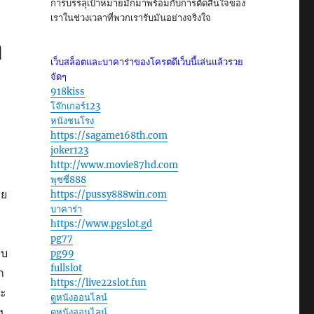
การบรรลุเป้าหมายมักมาพร้อมกับการตัดสินใจของ
เราในช่วงเวลาที่พวกเรารับมันอย่างจริงใจ
า
เว็บสล็อตและบาคาร่าของโครตดีเว็บนี้เล่นแล้วรวย
จัดๆ
918kiss
โจ๊กเกอร์123
หนังชนโรง
https://sagame168th.com
joker123
http://www.movie87hd.com
พุซซี่888
าย
https://pussy888win.com
บาคาร่า
https://www.pgslot.gd
pg77
อบ
pg99
fullslot
ก
https://live22slot.fun
จะ
ดูหนังออนไลน์
ง
ดูหนังออนไลน์