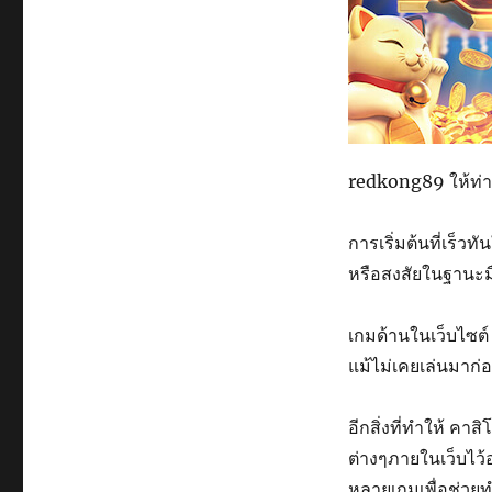
redkong89 ให้ท่าน
การเริ่มต้นที่เร็ว
หรือสงสัยในฐานะ
เกมด้านในเว็บไซต
แม้ไม่เคยเล่นมาก่
อีกสิ่งที่ทำให้ ค
ต่างๆภายในเว็บไว้
หลายเกมเพื่อช่วยทำ