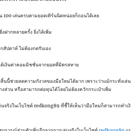
เป็น 100 เล่นครบตามยอดเทิร์นนิดหน่อยก็ถอนได้เลย
่งฝากหลายครั้ง ยิ่งได้เพิ่ม
กสัปดาห์ ไม่ต้องกดรับเอง
ได้เงินค่าคอมมิชชั่นจากยอดที่มิตรสหาย
งสิ้นนี้ช่วยลดความกังวลของมือใหม่ได้มาก เพราะว่าแม้กระทั่งเล่น
บางส่วน หรือสามารถต่อทุนได้โดยไม่ต้องควักกระเป๋าเพิ่ม
จริงในเว็บไซต์ redkong89 ที่ชี้ให้เห็นว่ามือใหม่ก็สามารถทำเง
การณ์ส่วนตัวเพิ่มอีกจากการเล่นจริงในเว็บไซต์
redkong89
แ