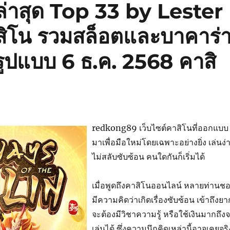
่ล่าสุด Top 33 by Lester
สิโน รวมสล็อตและบาคาร่
รูปแบบ 6 ธ.ค. 2568 คาสิ
redkong89 เว็บไซต์คาสิโนที่ออกแบบ
มาเพื่อมือใหม่โดยเฉพาะอย่างยิ่ง เล่นง่
ไม่สลับซับซ้อน คนใดกันก็เริ่มได้
เมื่อพูดถึงคาสิโนออนไลน์ หลายท่านช
มีความคิดว่าเกิดเรื่องซับซ้อน เข้าถึงยา
จะต้องมีวิชาความรู้ หรือใช้เงินมากถึง
เล่นได้ ซึ่งความนึกคิดเหล่านี้อาจเคยจริ