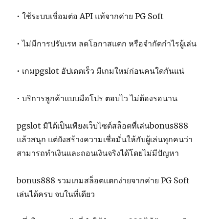
• ใช้ระบบเชื่อมต่อ API แท้จากค่าย PG Soft
• ไม่มีการปรับเรท ลดโอกาสแตก หรือจำกัดกำไรผู้เล่น
• เกมpgslot อัปเดตเร็ว มีเกมใหม่ก่อนคนใดกันแน่
• บริการลูกค้าแบบมือโปร ตอบไว ไม่ต้องรอนาน
pgslot มิได้เป็นเพียงเว็บไซต์สล็อตที่เล่นbonus888
แล้วสนุก แต่ยังสร้างความเชื่อมั่นให้กับผู้เล่นทุกคนว่า
สามารถทำเงินและถอนเงินจริงได้โดยไม่มีปัญหา
bonus888 รวมเกมสล็อตแตกง่ายจากค่าย PG Soft
เล่นได้ครบ จบในที่เดียว