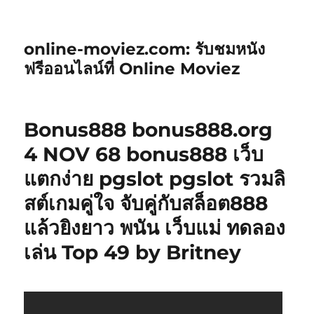
online-moviez.com: รับชมหนัง
ฟรีออนไลน์ที่ Online Moviez
Bonus888 bonus888.org
4 NOV 68 bonus888 เว็บ
แตกง่าย pgslot pgslot รวมลิ
สต์เกมคู่ใจ จับคู่กับสล็อต888
แล้วยิงยาว พนัน เว็บแม่ ทดลอง
เล่น Top 49 by Britney