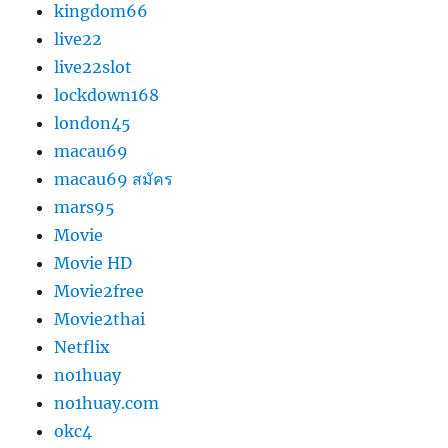
kingdom66
live22
live22slot
lockdown168
london45
macau69
macau69 สมัคร
mars95
Movie
Movie HD
Movie2free
Movie2thai
Netflix
no1huay
no1huay.com
okc4