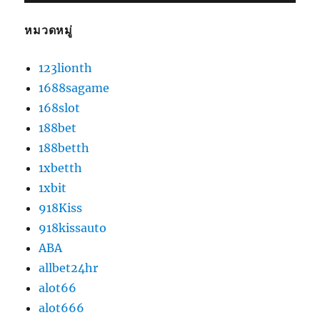
หมวดหมู่
123lionth
1688sagame
168slot
188bet
188betth
1xbetth
1xbit
918Kiss
918kissauto
ABA
allbet24hr
alot66
alot666