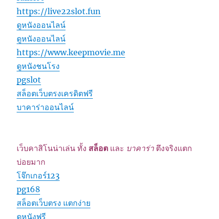
https://live22slot.fun
ดูหนังออนไลน์
ดูหนังออนไลน์
https://www.keepmovie.me
ดูหนังชนโรง
pgslot
สล็อตเว็บตรงเครดิตฟรี
บาคาร่าออนไลน์
เว็บคาสิโนน่าเล่น ทั้ง
สล็อต
และ
บาคาร่า
ตึงจริงแตก
บ่อยมาก
โจ๊กเกอร์123
pg168
สล็อตเว็บตรง แตกง่าย
ดูหนังฟรี