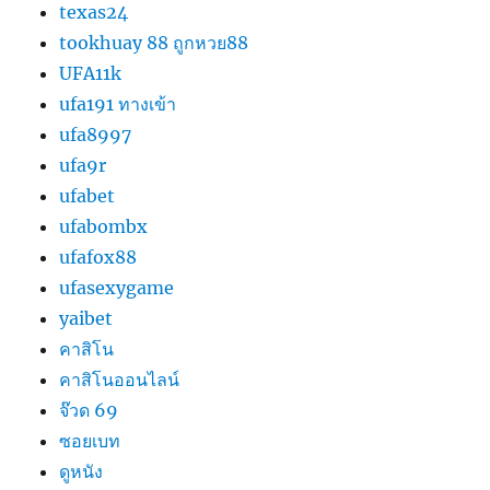
texas24
tookhuay 88 ถูกหวย88
UFA11k
ufa191 ทางเข้า
ufa8997
ufa9r
ufabet
ufabombx
ufafox88
ufasexygame
yaibet
คาสิโน
คาสิโนออนไลน์
จ๊วด 69
ซอยเบท
ดูหนัง