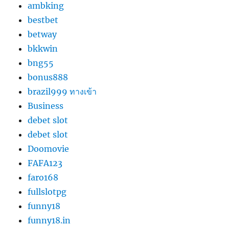
ambking
bestbet
betway
bkkwin
bng55
bonus888
brazil999 ทางเข้า
Business
debet slot
debet slot
Doomovie
FAFA123
faro168
fullslotpg
funny18
funny18.in