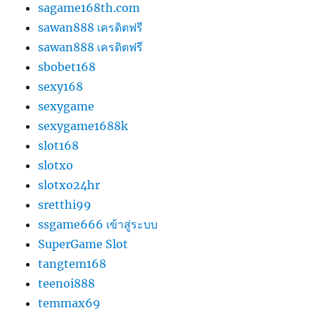
sagame168th.com
sawan888 เครดิตฟรี
sawan888 เครดิตฟรี
sbobet168
sexy168
sexygame
sexygame1688k
slot168
slotxo
slotxo24hr
sretthi99
ssgame666 เข้าสู่ระบบ
SuperGame Slot
tangtem168
teenoi888
temmax69