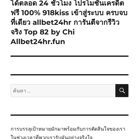
ไป:
ได้ตลอด 24 ชั่วโมง โปรโมชั่นเครดิต
ฟรี 100% 918kiss เข้าสู่ระบบ ครบจบ
ที่เดียว allbet24hr การันตีจากรีวิว
จริง Top 82 by Chi
Allbet24hr.fun
ค้นห
ค้นหา:
การบรรลุเป้าหมายมักมาพร้อมกับการตัดสินใจของเรา
ในช่วงเวลาที่พวกเรารับมันอย่างจริงใจ