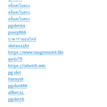
สล็อตเว็บตรง
สล็อตเว็บตรง
สล็อตเว็บตรง
pgslot99
pussy888
บาคาร่าออนไลน์
slotxo24hr
https://www.tangtem168.life
ดูหนังโป๊
https://1xbetth.win
pg slot
funny18
pgslot888
allbet24
pgslotth