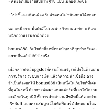
• คืนยอดเสียรายสัปดาห์ 5% แบบไม่ต้องแจ้งขอ
• โปรชี้แนะเพื่อนพ้อง รับค่าคอมไม่ชชันถอนได้ตลอด
นอกเหนือจากนั้นยังมีโปรเฉพาะกิจตามเทศกาล ที่แจก
หนักกว่าธรรมดาอีกด้วย
bonus888 เว็บไซต์สล็อตที่ตอบปัญหาที่สุดสำหรับคน
อยากปั่นแล้วได้กำไรจริง
เมื่อกล่าวถึงเว็บpgslotที่ครบถ้วนบริบูรณ์ทั้งในด้านเกม
การบริการ ระบบการเงิน แล้วก็ความน่าเชื่อถือ อาจ
จำเป็นต้องยกให้ bonus888 เป็นหนึ่งในเว็บไซต์ที่เด่น
ที่สุดในยุคนี้ ด้วยการพัฒนาแพลตฟอร์มที่เอาใจใส่ราย
ละเอียดในทุกมิติ ทั้งการนำเข้าเกมลิขสิทธิ์แท้จากค่าย
PG Soft แบบครบสมบูรณ์ไม่ตัดฟีพบร์ อัปเดตเกมใหม่