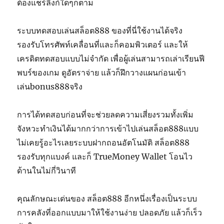
ต้องแชร์ลิงก์ใดๆก็ตาม
ระบบทดสอบเล่นสล็อต888 ของที่นี่ใช้งานได้จริง
รองรับโทรศัพท์เคลื่อนที่และก็คอมพิวเตอร์ และให้
เครดิตทดสอบแบบไม่จำกัด เพื่อผู้เล่นสามารถเล่าเรียนฟี
พบร์ของเกม ดูอัตราจ่าย แล้วก็ฝึกวางแผนก่อนเข้า
เล่นbonus888จริง
การได้ทดสอบก่อนที่จะช่วยลดความเสี่ยงรวมทั้งเพิ่ม
จังหวะทำเงินได้มากกว่าการเข้าไปเล่นสล็อต888แบบ
ไม่เคยรู้อะไรเลยระบบฝากถอนอัตโนมัติ สล็อต888
รองรับทุกแบงค์ และก็ TrueMoney Wallet โอนไว
ด้านในไม่กี่วินาที
คุณลักษณะเด่นของ สล็อต888 อีกหนึ่งเรื่องเป็นระบบ
การคลังที่ออกแบบมาให้ใช้งานง่าย ปลอดภัย แล้วก็เร็ว