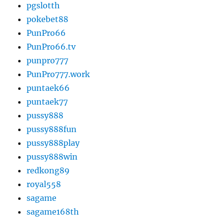
pgslotth
pokebet88
PunPro66
PunPro66.tv
punpro777
PunPro777.work
puntaek66
puntaek77
pussy888
pussy888fun
pussy888play
pussy888win
redkong89
royal558
sagame
sagame168th