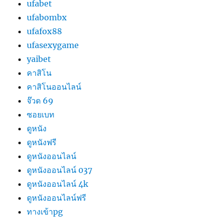
ufabet
ufabombx
ufafox88
ufasexygame
yaibet
คาสิโน
คาสิโนออนไลน์
จ๊วด 69
ซอยเบท
ดูหนัง
ดูหนังฟรี
ดูหนังออนไลน์
ดูหนังออนไลน์ 037
ดูหนังออนไลน์ 4k
ดูหนังออนไลน์ฟรี
ทางเข้าpg