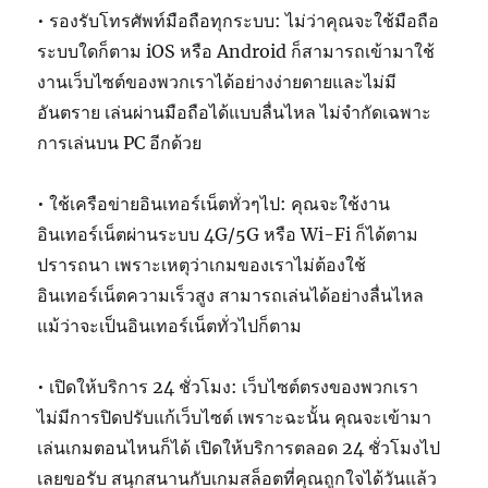
• รองรับโทรศัพท์มือถือทุกระบบ: ไม่ว่าคุณจะใช้มือถือ
ระบบใดก็ตาม iOS หรือ Android ก็สามารถเข้ามาใช้
งานเว็บไซต์ของพวกเราได้อย่างง่ายดายและไม่มี
อันตราย เล่นผ่านมือถือได้แบบลื่นไหล ไม่จำกัดเฉพาะ
การเล่นบน PC อีกด้วย
• ใช้เครือข่ายอินเทอร์เน็ตทั่วๆไป: คุณจะใช้งาน
อินเทอร์เน็ตผ่านระบบ 4G/5G หรือ Wi-Fi ก็ได้ตาม
ปรารถนา เพราะเหตุว่าเกมของเราไม่ต้องใช้
อินเทอร์เน็ตความเร็วสูง สามารถเล่นได้อย่างลื่นไหล
แม้ว่าจะเป็นอินเทอร์เน็ตทั่วไปก็ตาม
• เปิดให้บริการ 24 ชั่วโมง: เว็บไซต์ตรงของพวกเรา
ไม่มีการปิดปรับแก้เว็บไซต์ เพราะฉะนั้น คุณจะเข้ามา
เล่นเกมตอนไหนก็ได้ เปิดให้บริการตลอด 24 ชั่วโมงไป
เลยขอรับ สนุกสนานกับเกมสล็อตที่คุณถูกใจได้วันแล้ว