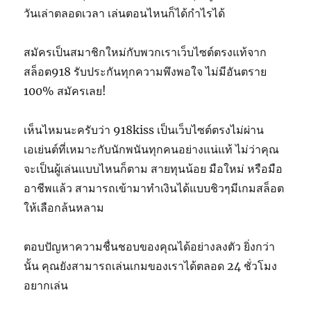
วันเล่าตลอดเวลา เล่นตอนไหนก็ได้กำไรได้
สมัครเป็นสมาชิกใหม่กับพวกเราเว็บไซต์ตรงแท้จาก
สล็อต918 รับประกันทุกความพึงพอใจ ไม่มีอันตราย
100% สมัครเลย!
เห็นไหมนะครับว่า 918kiss เป็นเว็บไซต์ตรงไม่ผ่าน
เอเย่นต์ที่เหมาะกับนักพนันทุกคนอย่างแน่แท้ ไม่ว่าคุณ
จะเป็นผู้เล่นแบบไหนก็ตาม สายทุนน้อย มือใหม่ หรือมือ
อาชีพแล้ว สามารถเข้ามาทำเงินได้แบบชิวๆมีเกมสล็อต
ให้เลือกล้นหลาม
ตอบปัญหาความชื่นชอบของคุณได้อย่างลงตัว ยิ่งกว่า
นั้น คุณยังสามารถเล่นเกมของเราได้ตลอด 24 ชั่วโมง
อยากเล่น