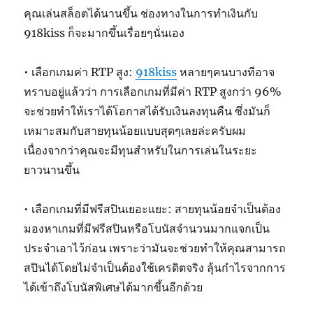
คุณเล่นสล็อตได้นานขึ้น ช่องทางในการทำเงินกับ
918kiss ก็จะมากขึ้นเรื่อยๆนั่นเอง
• เลือกเกมค่า RTP สูง:
918kiss
หลายๆคนบางทีอาจ
ทราบอยู่แล้วว่า การเลือกเกมที่มีค่า RTP สูงกว่า 96%
จะช่วยทำให้เราได้โอกาสได้รับเงินลงทุนคืน ซึ่งมันก็
เหมาะสมกับสายทุนน้อยแบบสุดๆเลยล่ะครับผม
เนื่องจากว่าคุณจะมีทุนสำหรับในการเล่นในระยะ
ยาวนานขึ้น
• เลือกเกมที่มีฟรีสปินเยอะแยะ: สายทุนน้อยจำเป็นต้อง
มองหาเกมที่มีฟรีสปินหรือโบนัสจำนวนมากแจกเป็น
ประจำเอาไว้ก่อน เพราะว่ามันจะช่วยทำให้คุณสามารถ
สปินได้โดยไม่จำเป็นต้องใช้เครดิตจริง ลุ้นกำไรจากการ
ได้เข้าถึงโบนัสพิเศษได้มากขึ้นอีกด้วย