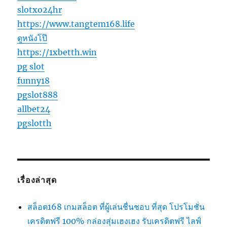
slotxo24hr
https://www.tangtem168.life
ดูหนังโป๊
https://1xbetth.win
pg slot
funny18
pgslot888
allbet24
pgslotth
เรื่องล่าสุด
สล็อต168 เกมสล็อต ที่ผู้เล่นชื่นชอบ ที่สุด โปรโมชั่น
เครดิตฟรี 100% กล่องสุ่มเฮงเฮง รับเครดิตฟรี ไลฟ์