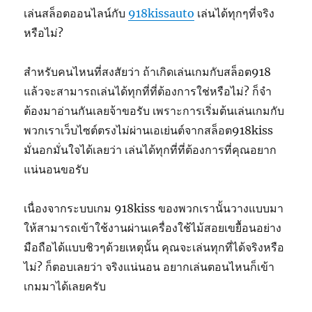
เล่นสล็อตออนไลน์กับ
918kissauto
เล่นได้ทุกๆที่จริง
หรือไม่?
สำหรับคนไหนที่สงสัยว่า ถ้าเกิดเล่นเกมกับสล็อต918
แล้วจะสามารถเล่นได้ทุกที่ที่ต้องการใช่หรือไม่? ก็จำ
ต้องมาอ่านกันเลยจ้าขอรับ เพราะการเริ่มต้นเล่นเกมกับ
พวกเราเว็บไซต์ตรงไม่ผ่านเอเย่นต์จากสล็อต918kiss
มั่นอกมั่นใจได้เลยว่า เล่นได้ทุกที่ที่ต้องการที่คุณอยาก
แน่นอนขอรับ
เนื่องจากระบบเกม 918kiss ของพวกเรานั้นวางแบบมา
ให้สามารถเข้าใช้งานผ่านเครื่องใช้ไม้สอยเขยื้อนอย่าง
มือถือได้แบบชิวๆด้วยเหตุนั้น คุณจะเล่นทุกที่ได้จริงหรือ
ไม่? ก็ตอบเลยว่า จริงแน่นอน อยากเล่นตอนไหนก็เข้า
เกมมาได้เลยครับ