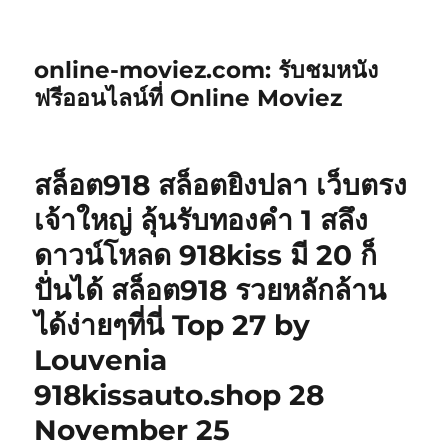
online-moviez.com: รับชมหนัง
ฟรีออนไลน์ที่ Online Moviez
สล็อต918 สล็อตยิงปลา เว็บตรง
เจ้าใหญ่ ลุ้นรับทองคำ 1 สลึง
ดาวน์โหลด 918kiss มี 20 ก็
ปั่นได้ สล็อต918 รวยหลักล้าน
ได้ง่ายๆที่นี่ Top 27 by
Louvenia
918kissauto.shop 28
November 25