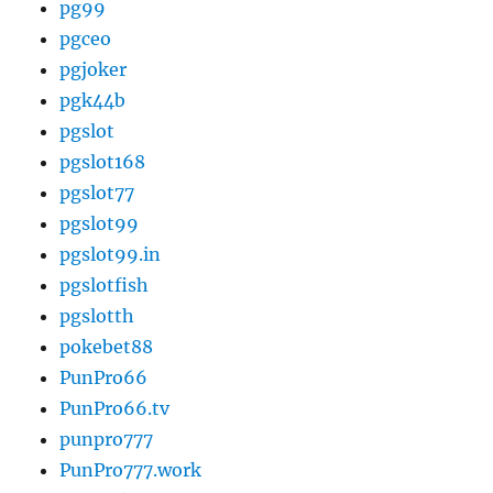
pg99
pgceo
pgjoker
pgk44b
pgslot
pgslot168
pgslot77
pgslot99
pgslot99.in
pgslotfish
pgslotth
pokebet88
PunPro66
PunPro66.tv
punpro777
PunPro777.work