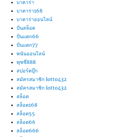
บาคาร่า
บาคาร่า168
บาคาร่าออนไลน์
ปั่นสล็อต
ปั่นแตก66
ปั่นแตก77
พนันออนไลน์
พุซซี่888
สปอร์ตบุ๊ก
สมัครสมาชิก lotto432
สมัครสมาชิก lotto432
สล็อต
สล็อต168
สล็อต55
สล็อต66
สล็อต666