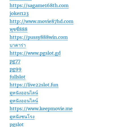
https://sagame168th.com
joker123
http://www.movie87hd.com
พุซซี่888
https://pussy888win.com
บาคาร่า
https://www.pgslot.gd
pg77
pg99
fullslot
https://live22slot.fun
ดูหนังออนไลน์
ดูหนังออนไลน์
https://www.keepmovie.me
ดูหนังชนโรง
pgslot