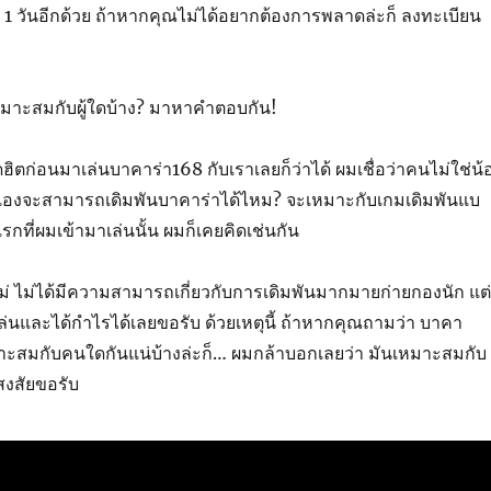
 1 วันอีกด้วย ถ้าหากคุณไม่ได้อยากต้องการพลาดล่ะก็ ลงทะเบียน
มาะสมกับผู้ใดบ้าง? มาหาคำตอบกัน!
ฮิตก่อนมาเล่นบาคาร่า168 กับเราเลยก็ว่าได้ ผมเชื่อว่าคนไม่ใช่น้
ตนเองจะสามารถเดิมพันบาคาร่าได้ไหม? จะเหมาะกับเกมเดิมพันแบ
แรกที่ผมเข้ามาเล่นนั้น ผมก็เคยคิดเช่นกัน
่ ไม่ได้มีความสามารถเกี่ยวกับการเดิมพันมากมายก่ายกองนัก แต่
ล่นและได้กำไรได้เลยขอรับ ด้วยเหตุนี้ ถ้าหากคุณถามว่า บาคา
มาะสมกับคนใดกันแน่บ้างล่ะก็… ผมกล้าบอกเลยว่า มันเหมาะสมกับ
สงสัยขอรับ