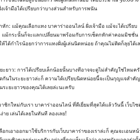
่งเจ้ามือได้เปรียบกว่าบางส่วนสำหรับการพนัน
ถูกหัก: แม้คุณเลือกแทง บาคาร่าออนไลน์ ฝั่งเจ้ามือ แม้จะได้เปรียบ
แม้กระนั้นก็จะแลกเปลี่ยนมาพร้อมกับการเช็ดกหักค่าคอมมิชชั่น
ห้ได้กำไรน้อยกว่าการแทงฝั่งผู้เล่นนิดหน่อย ถ้าคุณไม่ติดก็ลุยได้เ
ะยาว: การได้เปรียบเล็กน้อยนั้นบางทีอาจจะดูไม่สำคัญใช่ไหมคร
ัดกันในระยะยาวล่ะก็ ความได้เปรียบนิดหน่อยนี้จะเป็นกุญแจสำคั
ในระยะยาวของคุณได้เลยล่ะนะครับ
กใหม่กับเรา บาคาร่าออนไลน์ ที่ดีเยี่ยมที่สุดได้แล้ววันนี้ เว็บไซต
่าย เล่นได้เลยในทันที ลองเลย!
ลือกเอาออกมาใช้บริการกับเว็บบาคาร่าของเราล่ะก็ คุณจะเอนหน้
้แบบชิวๆเลยล่ะนะครับ อย่างที่คุณเห็นแล้วว่า การพนันบาคาร่านั้