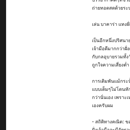
ถ่ายทอดสดด้วยระบ
เล่น บาคาร่า แทงฝั่ง
เป็นอีกหนึ่งปริศนา
เจ้ามือดีมากกว่าฝั่
กับกลอุบายรวมทั้
ถูกใจความเสี่ยงต่ำ
การเดิมพันแม้กระน
แบบเต็มๆไม่โดนหัก
กว่านั่นเอง เพรา
เองครับผม
• สถิติทางคณิต: ข
ฝั่งเจ้ามือจะมีอัต